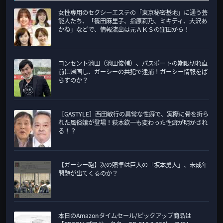
テ
女性専用のセクシーエステの「東京秘密基地」に通う芸
ゴ
能人たち、「篠田麻里子、指原莉乃、ミキティ、大沢あ
リ
かね」などで、情報流出は元ＡＫＳの窪田から！
ー
コンセント池田（池田俊輔）、パスポートの期限切れ直
前に帰国し、ガーシーの共犯で逮捕！ガーシー情報をば
らすのか？
［GASTYLE］西田敏行の異常な性癖で、実際に骨を折ら
れた風俗嬢が登場！萩本欽一も変わった性癖が明かされ
る！？
【ガーシー砲】次の照準は巨人の「坂本勇人」、未成年
問題が出てくるのか？
本日のAmazonタイムセール/ピックアップ商品は