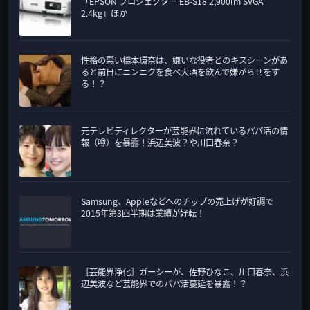
「EPSON プロジェクター EB-S18 2,900lm SVGA
2.4kg」ほか
性格の悪い橋本環奈は、嫌いな役者とのキスシーンがあ
ると前日にニンニクを食べ大酒を飲んで嫌がらせをす
る！？
元テレビディレクターが芸能界に流れているパパ活の情
報（噂）を暴露！浜辺美波？や川口春奈？
Samsung、Appleなどへのチップの売上げが好調で
2015年第3四半期は業績が好転！
［芸能界浄化］ガーシーが、佐野ひなこ、川口春奈、浜
辺美波など芸能界でのパパ活蔓延を暴露！？