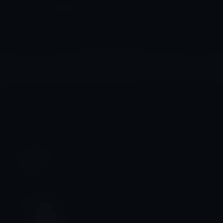
コ
ナ
深層系モッドログ / MODLOG
ン
ビ
ライフ、サイエンス、ガジェットほか、この迷宮を楽しむ人たちへ
テ
ゲ
ン
ー
ツ
シ
サプライヤー
へ
ョ
ス
ン
HOME
Apple
サプライヤー
キ
に
ッ
移
プ
動
サプライヤー
Apple、サプライヤーに対し、製造拠
点を中国から移転するように要望
iPhone 14
Apple、iPhone 14 ProおよびiPhone