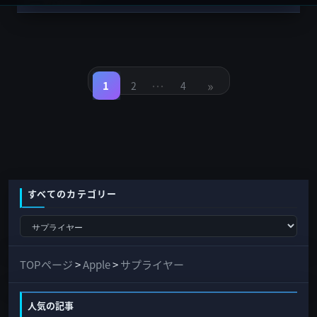
投
稿
…
»
の
1
2
4
固
固
固
定
定
定
ペ
ペ
ペ
ペ
ー
ー
ー
ジ
ジ
ジ
ー
ジ
送
り
すべてのカテゴリー
す
べ
て
TOPページ
>
Apple
>
サプライヤー
の
カ
人気の記事