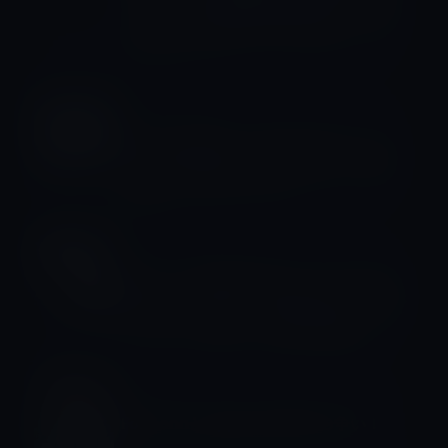
「ウイグル人強制労働防止法」に反対
するロビー活動を本当に展開していた
としたら？？
サプライヤー
Appleの要請で、Foxconnがチャイナ
リスクを最小限に抑えるために一部の
生産をベトナムへシフト
サプライヤー
Apple、労働契約違反のためにiPhone
12のサプライヤー「Pegatron」とのビ
ジネスを一時停止！供給に影響か？
サプライヤー
FoxconnとAppleの水面下の争い！