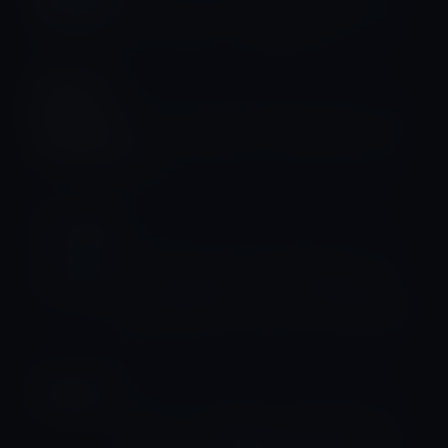
TSMC、アリゾナ州の5nm製造プロセ
スの「Fab 21」 の建設を完了
サプライヤー
Apple、iPhone 14の発売に先立ち、新
規のコンポーネント・サプライヤーを
追加
サプライヤー
AppleサプライヤーのFoxconn、ベト
ナムに2億7000万ドル（約280億円）
の工場を建設、MacBookとiPadを生産
か？
サプライヤー
Appleが、米国議会上院で審議予定の