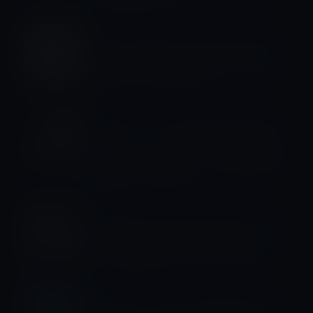
サプライヤー
Apple、MacBookとApple Watchを
初めてベトナムで生産
サプライヤー
Appleは、ペロシ下院議長が台湾を訪
問した後、サプライヤーに中国の規制
を遵守するよう警告
iPhone 14
中国のSunny Opticalが iPhone 14の
レンズの主要サプライヤーになる
サプライヤー