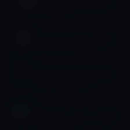
14 Pro Maxの供給に問題が生じている
ことを公式発表！
iPhone全般
フォックスコンのiPhone生産鄭州工場
から従業員が逃げ出しはじめる！
iPhone 15
Apple、自社開発の5Gモデムの開発に
手間取る！来年のiPhone15も
Qualcomm社製を採用
サプライヤー
Foxconn（フォックスコン）、iPhone
生産維持のため、日当ボーナスを4倍に
して労働者を確保