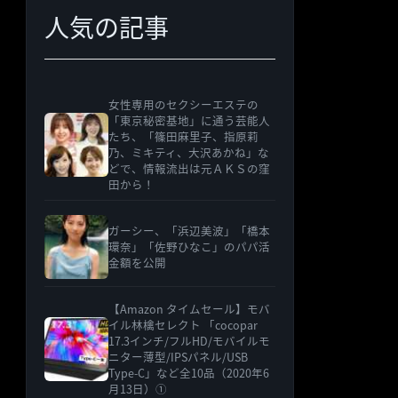
人気の記事
ー
女性専用のセクシーエステの
「東京秘密基地」に通う芸能人
たち、「篠田麻里子、指原莉
乃、ミキティ、大沢あかね」な
どで、情報流出は元ＡＫＳの窪
田から！
ガーシー、「浜辺美波」「橋本
環奈」「佐野ひなこ」のパパ活
金額を公開
【Amazon タイムセール】モバ
イル林檎セレクト 「cocopar
17.3インチ/フルHD/モバイルモ
ニター薄型/IPSパネル/USB
Type-C」など全10品（2020年6
月13日）①