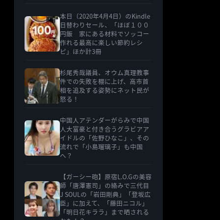
本日（2020年4月4日）のKindle
日替わりセール、「ほぼ１００
円飯 家にある材料でソッコー
作れる最高に楽しい節約レシ
ピ」ほか計3冊
杉尾秀哉議員、オウム真理教事
件での失敗を棚に上げ、高市首
相を追及する姿勢にネット民が
怒る！
中国人アテンダーがらみで中国
人大富豪と付き合うグラビアア
イドルの「佐野ひなこ」、その
流れで「小島瑠璃子」も中国
へ？
【ガーシー砲】原宿L.O.Gの美容
師「唐澤憲司」の絡みで三代目
J SOULの「岩田剛典」「登坂広
臣」に加えて、「藤田ニコル」
「明日花キララ」まで晒される