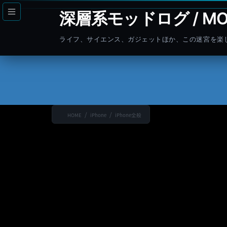
コ
ナ
深層系モッドログ / MO
ン
ビ
テ
ゲ
ライフ、サイエンス、ガジェットほか、この迷宮を楽
ン
ー
ツ
シ
へ
ョ
ス
ン
キ
に
ッ
移
HOME
iPhone
iPhone全般
プ
動