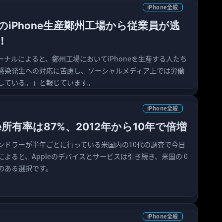
iPhone全般
iPhone生産鄭州工場から従業員が逃
！
ナルによると、鄭州工場においてiPhoneを生産する人たち
感染発生への対応に苦慮し、ソーシャルメディア上では労働
している。」と報じています。
iPhone全般
one所有率は87%、2012年から10年で倍増
ンドラーが半年ごとに行っている米国内の10代の調査で今日
よると、Appleのデバイスとサービスは引き続き、米国の 0
のある選択です。
iPhone全般