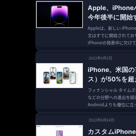
Apple、iP
今年後半に開始
Appleは、新しい iP
文はすでに開始されてお
iPhoneの発表中に欠け
2022年9月3日
iPhone、米
ス）が50%を超
フィナンシャル タイムズの
などの分野への進出を続
Androidよりも優位に
2022年8月24日
カスタムiPho