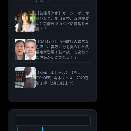
かも！？
［芸能界浄化］ガーシーが、佐
野ひなこ、川口春奈、浜辺美波
など芸能界でのパパ活蔓延を暴
露！？
［GASTYLE］西田敏行の異常な
性癖で、実際に骨を折られた風
俗嬢が登場！萩本欽一も変わっ
た性癖が明かされる！？
【Kindle本セール】【最大
70%OFF】電本フェス 2020春
第１弾（2月13日まで）
検索