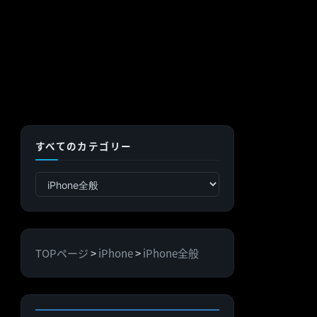
すべてのカテゴリー
す
べ
て
の
TOPページ
>
iPhone
>
iPhone全般
カ
テ
ゴ
リ