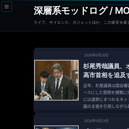
コ
ナ
深層系モッドログ / MO
ン
ビ
テ
ゲ
ライフ、サイエンス、ガジェットほか、この迷宮を楽
ン
ー
ツ
シ
へ
ョ
ス
ン
2026年6月26日
キ
に
杉尾秀哉議員、
ッ
移
プ
動
高市首相を追及
近年、杉尾議員は国会審
ースにした質問を頻繁に
には選挙にまつわるネッ
画の主張を引用しながら
2026年6月23日