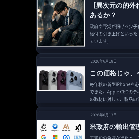
【異次元の的外
あるか？
政府や野党が掲げる少子
給付の引き上げといった
ています。
2026年6月18日
この価格じゃ、今
毎年秋の新型iPhone
できた。Apple CE
の取材に対して、製品の
2026年6月13日
米政府の輸出管
工知能の急速な進化と、