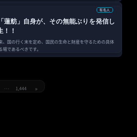
有名人
「蓮舫」自身が、その無能ぶりを発信し
生！！
来、国の行く末を定め、国民の生命と財産を守るための具体
る場であるべきです。
投
稿
…
»
1,444
の
固
定
ペ
ペ
ー
ジ
ー
ジ
送