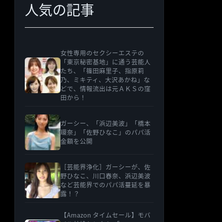
人気の記事
ー
女性専用のセクシーエステの
「東京秘密基地」に通う芸能人
たち、「篠田麻里子、指原莉
乃、ミキティ、大沢あかね」な
どで、情報流出は元ＡＫＳの窪
田から！
ガーシー、「浜辺美波」「橋本
環奈」「佐野ひなこ」のパパ活
金額を公開
［芸能界浄化］ガーシーが、佐
野ひなこ、川口春奈、浜辺美波
など芸能界でのパパ活蔓延を暴
露！？
【Amazon タイムセール】モバ