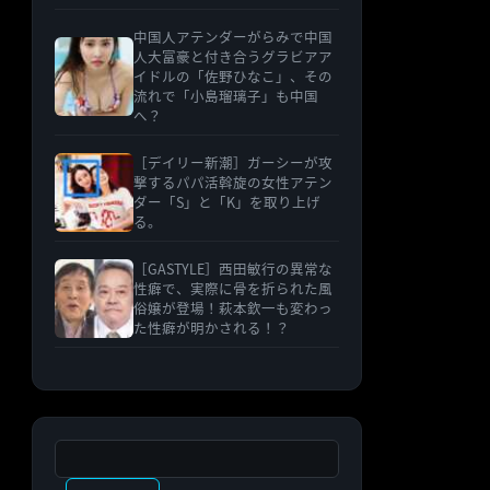
中国人アテンダーがらみで中国
人大富豪と付き合うグラビアア
イドルの「佐野ひなこ」、その
流れで「小島瑠璃子」も中国
へ？
［デイリー新潮］ガーシーが攻
撃するパパ活斡旋の女性アテン
ダー「S」と「K」を取り上げ
る。
［GASTYLE］西田敏行の異常な
性癖で、実際に骨を折られた風
俗嬢が登場！萩本欽一も変わっ
た性癖が明かされる！？
検索