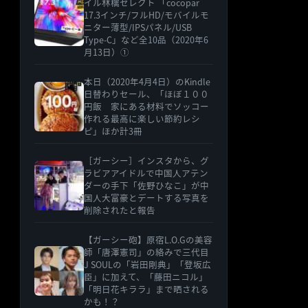
イル林檎セレクト 「cocopar
17.3インチ/フルHD/モバイルモ
ニター薄型/IPSパネル/USB
Type-C」など全10品（2020年6
月13日）①
本日（2020年4月4日）のKindle
日替わりセール、「ほぼ１００
円飯 家にある材料でソッコー
作れる最高に楽しい節約レシ
ピ」ほか計3冊
［ガーシー］インスタから、グ
ラビアアイドルで中国人アテン
ダーの手下「佐野ひなこ」が中
国人大富豪とデートする写真を
削除されたと報告
【ガーシー砲】原宿L.O.Gの美容
師「唐澤憲司」の絡みで三代目
J SOULの「岩田剛典」「登坂広
臣」に加えて、「藤田ニコル」
「明日花キララ」まで晒される
かも！？