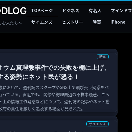
DLOG
TOPページ
ビジネス
有名人
マインド
サイエンス
ヒストリー
時事
iPhone
しむ人たちへ
時事
オウム真理教事件での失敗を棚に上げ、
する姿勢にネット民が怒る！
議において、週刊誌のスクープやSNS上で飛び交う疑惑をベ
行っている。直近でも、閣僚や総理周辺の不祥事疑惑、さら
ト上の情報工作疑惑などについて、週刊誌の記事やネット動
政府の責任を厳しく追及する場面が見られた。
サイエンス