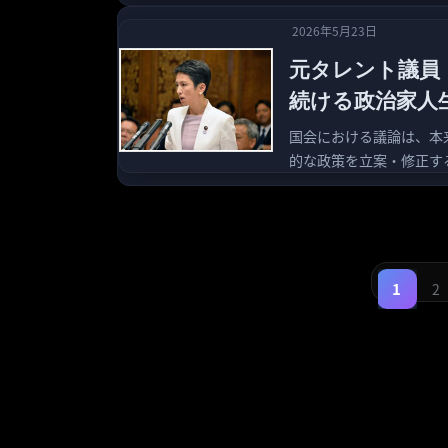
2026年5月23日
元タレント議員
続ける政治家人
国会における議論は、本
的な政策を立案・修正す
1
2
固
固
定
定
ペ
ペ
ー
ー
ジ
ジ