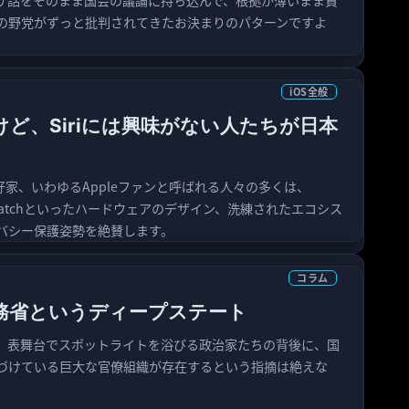
サ話をそのまま国会の議論に持ち込んで、根拠が薄いまま責
の野党がずっと批判されてきたお決まりのパターンですよ
iOS全般
だけど、Siriには興味がない人たちが日本
愛好家、いわゆるAppleファンと呼ばれる人々の多くは、
ple Watchといったハードウェアのデザイン、洗練されたエコシス
バシー保護姿勢を絶賛します。
コラム
務省というディープステート
、表舞台でスポットライトを浴びる政治家たちの背後に、国
づけている巨大な官僚組織が存在するという指摘は絶えな