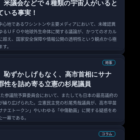
】米議会などで４種類の宇宙人がいると
ている事実！
中心地であるワシントンや主要メディアにおいて、未確認異
ゆるＵＦＯや地球外生命体に関する議論が、かつてのオカル
に超え、国家安全保障や情報公開の透明性という観点から極
ます。
時事
、恥ずかしげもなく、高市首相にサナ
罪性を詰め寄る立憲の杉尾議員
された参議院予算委員会において、またしても日本の最高議府の
が繰り広げられた。立憲民主党の杉尾秀哉議員が、高市早苗
サナエトークン」やいわゆる「中傷動画」に関する疑惑をめ
た一幕である。
コラム