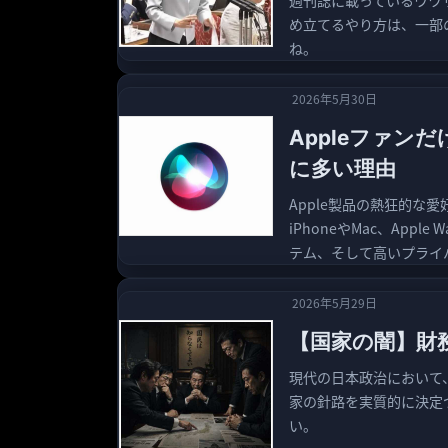
週刊誌に載っているウワ
め立てるやり方は、一部
ね。
2026年5月30日
Appleファン
に多い理由
Apple製品の熱狂的な
iPhoneやMac、Ap
テム、そして高いプライ
2026年5月29日
【国家の闇】財
現代の日本政治において
家の針路を実質的に決定
い。