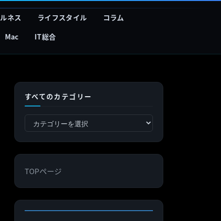
フルネス
ライフスタイル
コラム
Mac
IT総合
すべてのカテゴリー
す
べ
て
の
TOPページ
カ
テ
ゴ
リ