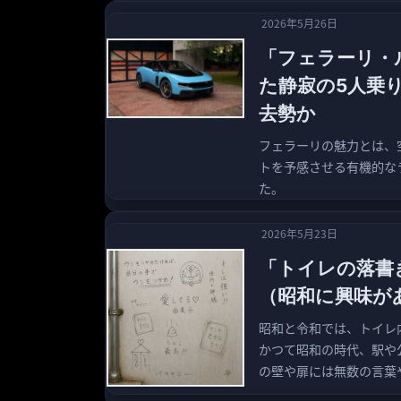
2026年5月26日
「フェラーリ・
た静寂の5人乗
去勢か
フェラーリの魅力とは、
トを予感させる有機的な
た。
2026年5月23日
「トイレの落書
（昭和に興味が
昭和と令和では、トイレ
かつて昭和の時代、駅や
の壁や扉には無数の言葉