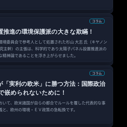
コラム
置推進の環境保護派の大きな欺瞞！
議院環境委員会で参考人として処置された杉山 大志 氏（キヤノン
研究主幹）の主張は、科学的であり太陽子パネル設置推進派の
な精神論であることを浮き上がらせました。
コラム
が「実利の欧米」に勝つ方法：国際政治
で嵌められないために！
おいて、欧米諸国が自らの都合でルールを覆した代表的な事
義と、欧州の環境・ＥＶ政策の急転換です。