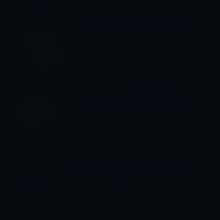
iPhone」でアクションモードをPR！
iPhone 14
Apple、iPhone 14 ProおよびiPhone
14 Pro Maxの供給に問題が生じている
ことを公式発表！
iPhone 14
［iPhone 14 Proが大人気］Appleの
CEOティム・クック氏は、iPhone 14
Proの需要を満たせていないと述べる。
iPhone 14
Apple、ジェットコースーター搭乗中
のiPhone 14クラッシュ検出対策に「特
効薬」はないとコメント