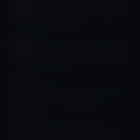
iPhone 14 Pro/Maxの生産が需要に追
いつかず、Appleオンラインストアの
出荷は5-6週間後！
iOS16
最新のiOS 16.2 ベータ版では、常時表
示の壁紙と通知を無効できるよう改良
されている！
iPhone 14
Apple Storeが、 iPhone 14 モデルの
同一ユニット修理を開始！
iPhone 14
Apple、新しいYouTube動画
「Testing Action mode｜Shot on