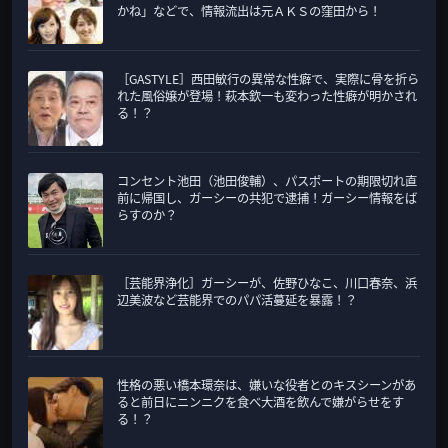
リ
かね」などで、情報流出は元ＡＫＳの窪田から！
ー
［GASTYLE］西田敏行の異常な性癖で、実際に骨を折ら
れた風俗嬢が登場！萩本欽一も変わった性癖が明かされ
る！？
コンセント池田（池田俊輔）、パスポートの期限切れ直
前に帰国し、ガーシーの共犯で逮捕！ガーシー情報をば
らすのか？
［芸能界浄化］ガーシーが、佐野ひなこ、川口春奈、浜
辺美波など芸能界でのパパ活蔓延を暴露！？
性格の悪い橋本環奈は、嫌いな役者とのキスシーンがあ
ると前日にニンニクを食べ大酒を飲んで嫌がらせをす
る！？