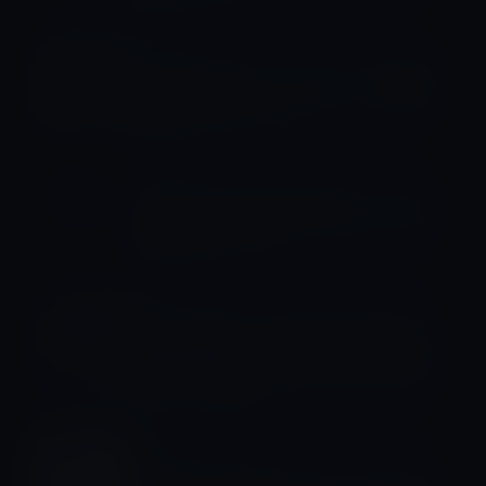
Appleシリコン
AppleのA16チップは「Pro」の価格や
期待に応えていない！？
Appleシリコン
iPhone 14 ProのA16 Bionicは、A15
の2倍以上のコスト
iPhone 14
Appleの幹部、Graig Federighi氏と
Alan Dye氏が、Dynamic Islandの作
成について語る。
iPhone 14