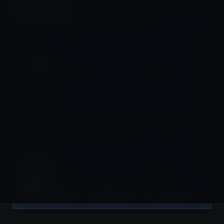
「iPhone 14 Plus」のリードタイムが
伸び始め、「iPhone 14 Pro」モデルは
需要の高さを維持
iPhone 14
iPhone 14のスケルトン壁紙（5枚）
iPhone 14
Apple、iPhone 14 Pro のPR動画
「Chase」を公開！
iPhone 14
iPhone 14 Pro Maxは世界最高のディ
スプレイを搭載していることが判明