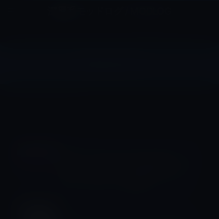
コ
ナ
深層系モッドログ / MODLOG
ン
ビ
ライフ、サイエンス、ガジェットほか、この迷宮を楽しむ人たちへ
テ
ゲ
ン
ー
ツ
シ
iPhone 14
へ
ョ
ス
ン
HOME
iPhone
iPhone 14
キ
に
ッ
移
プ
動
iPhone 14
Apple、iPhone 14 ProのGPUは、チッ
プデザインチームの人材流出により、
グレードダウンして発売！
iPhone 14