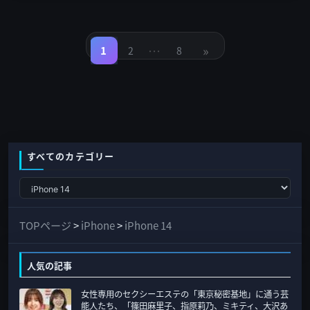
投
稿
…
»
の
1
2
8
固
固
固
定
定
定
ペ
ペ
ペ
ペ
ー
ー
ー
ジ
ジ
ジ
ー
ジ
送
り
すべてのカテゴリー
す
べ
て
TOPページ
>
iPhone
>
iPhone 14
の
カ
人気の記事
テ
女性専用のセクシーエステの「東京秘密基地」に通う芸
ゴ
能人たち、「篠田麻里子、指原莉乃、ミキティ、大沢あ