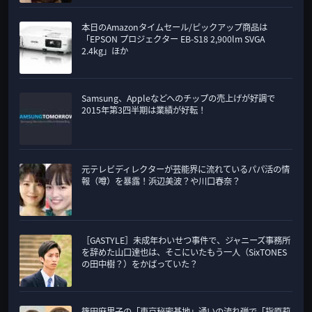
本日のAmazonタイムセール/ピックアップ商品は
「EPSON プロジェクター EB-S18 2,900lm SVGA
2.4kg」ほか
Samsung、Appleなどへのチップの売上げが好調で
2015年第3四半期は業績が好転！
元テレビディレクターが芸能界に流れているパパ活の情
報（噂）を暴露！浜辺美波？や川口春奈？
［GASTYLE］未成年わいせつ事件で、ジャニーズ事務所
を辞めた山口達也は、そこにいたもう一人（SixTONES
の田中樹？）をかばっていた？
篠田麻里子の「東京秘密基地」通いの流れ弾で「指原莉