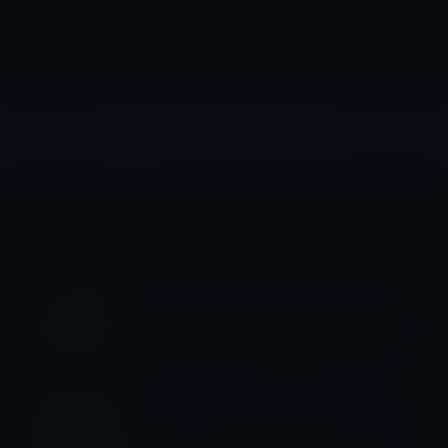
コ
ナ
深層系モッドログ / MODLOG
ン
ビ
ライフ、サイエンス、ガジェットほか、この迷宮を楽しむ人たちへ
テ
ゲ
ン
ー
ツ
シ
Watch（watchOS）
へ
ョ
ス
ン
HOME
Watch（watchOS）
キ
に
ッ
移
プ
動
Apple Watch全般
Apple Watchの心拍数通知が、12歳の
少女の珍しいがん発見に繋がった話
Apple Watch Ultra
Apple、「Apple Watch Ultra」のＰ