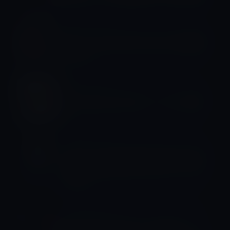
Apple Watch Ultra
iFixit、Apple Watch Ultraの分解動画
を公開
Apple Watch Ultra
Apple Watch Ultraのハンズオン動画
Apple Watch SE
Apple、Apple Watch Series 8および
SE 2が Bluetooth 5.3をサポートする
と発表
Apple Watch Ultra
Apple Watch Ultra の「Depth」と