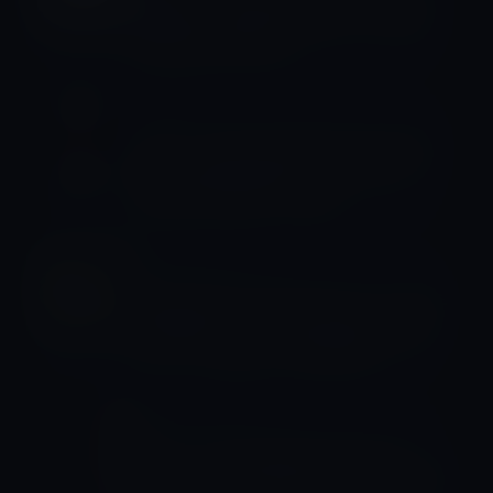
Ｒ動画「Call To The Wild」を公開！
高度な耐久性を宣伝
watchOS
Apple、Apple Watch用のwatchOS
9.0.2を正式に公開！マイクのバグ、
Spotifyの中断などを修正
Apple Watch Series 7
Apple Watch Series 7がユーザーの手
首で過熱して、その後、爆発！Apple
サポートの対応は、後手後手か！
Apple Watch Series 8
Apple、Apple Watch Series 8と
Ultraのマイク問題を認め、原因を調査