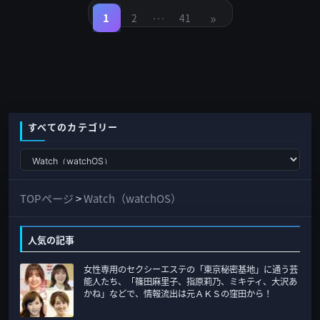
稿
…
»
の
1
2
41
固
固
固
定
定
定
ペ
ペ
ペ
ペ
ー
ー
ー
ジ
ジ
ジ
ー
ジ
送
り
すべてのカテゴリー
す
べ
て
TOPページ
>
Watch（watchOS）
の
カ
人気の記事
テ
女性専用のセクシーエステの「東京秘密基地」に通う芸
ゴ
能人たち、「篠田麻里子、指原莉乃、ミキティ、大沢あ
リ
かね」などで、情報流出は元ＡＫＳの窪田から！
ー