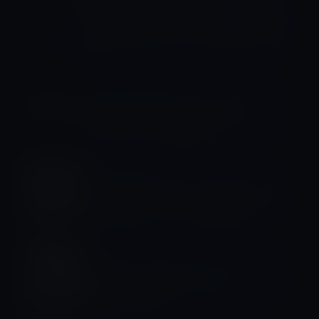
「Siren」アプリが、今週金曜日のデバ
イスの発売に先立ってApp Storeに登
場
Apple Watch Series 8
Apple Watch Hermèsの新しい「ラッ
キー ホース」の文字盤
Apple Watch Ultra
Apple Watch Ultra、Series 8よりも
76%大きいバッテリーを搭載
watchOS
Apple、watchOS 9 RCバージョンを
開発者に公開！