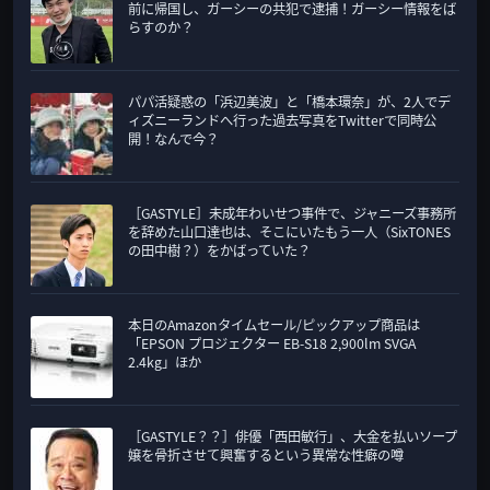
前に帰国し、ガーシーの共犯で逮捕！ガーシー情報をば
らすのか？
パパ活疑惑の「浜辺美波」と「橋本環奈」が、2人でデ
ィズニーランドへ行った過去写真をTwitterで同時公
開！なんで今？
［GASTYLE］未成年わいせつ事件で、ジャニーズ事務所
を辞めた山口達也は、そこにいたもう一人（SixTONES
の田中樹？）をかばっていた？
本日のAmazonタイムセール/ピックアップ商品は
「EPSON プロジェクター EB-S18 2,900lm SVGA
2.4kg」ほか
［GASTYLE？？］俳優「西田敏行」、大金を払いソープ
嬢を骨折させて興奮するという異常な性癖の噂