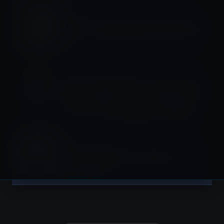
Apple Watch SE
Apple、Apple Watch SE 2を正式に発
表
Apple Watch Series 8
Apple、Apple Watch Series 8を正式
に発表、国際ローミング、省電力モー
ド、クラッシュ検出機能などを搭載
Apple Watch Series 8
「Apple Watch Pro」の新しいレンダ
リング画像
投