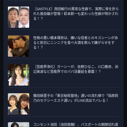
［GASTYLE］西田敏行の異常な性癖で、実際に骨を折ら
れた風俗嬢が登場！萩本欽一も変わった性癖が明かされ
る！？
性格の悪い橋本環奈は、嫌いな役者とのキスシーンがあ
ると前日にニンニクを食べ大酒を飲んで嫌がらせをす
る！？
［芸能界浄化］ガーシーが、佐野ひなこ、川口春奈、浜
辺美波など芸能界でのパパ活蔓延を暴露！？
篠田麻里子の「東京秘密基地」通いの流れ弾で「指原莉
乃のセクシーエステ通い」がLINE流出でバレる！
コンセント池田（池田俊輔）、パスポートの期限切れ直