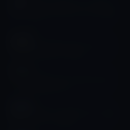
Apple、HPの67エーカー（約27万
㎡）のサンディエゴ・キャンパスを買
収
キャンパス
Apple、新オースティンキャンパスに
192室のホテルを建設！
キャンパス
Apple、デンマークのデータセンター
建設計画を中止！
キャンパス
Apple、テキサス州オースティンに新
キャンパスを建設