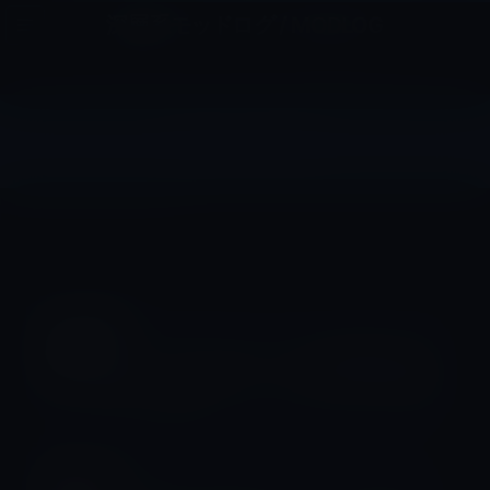
コ
ナ
深層系モッドログ / MODLOG
ン
ビ
ライフ、サイエンス、ガジェットほか、この迷宮を楽しむ人たちへ
テ
ゲ
ン
ー
ツ
シ
キャンパス
へ
ョ
ス
ン
HOME
Apple
キャンパス
キ
に
ッ
移
プ
動
キャンパス
ロンドンのバタシー火力発電所跡に新
しいAppleキャンパスが2023年初頭に
オープン
キャンパス