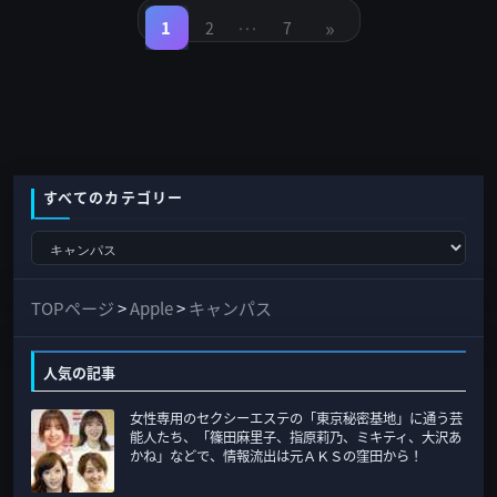
稿
…
»
の
1
2
7
固
固
固
定
定
定
ペ
ペ
ペ
ペ
ー
ー
ー
ジ
ジ
ジ
ー
ジ
送
り
すべてのカテゴリー
す
べ
て
TOPページ
>
Apple
>
キャンパス
の
カ
人気の記事
テ
女性専用のセクシーエステの「東京秘密基地」に通う芸
ゴ
能人たち、「篠田麻里子、指原莉乃、ミキティ、大沢あ
リ
かね」などで、情報流出は元ＡＫＳの窪田から！
ー