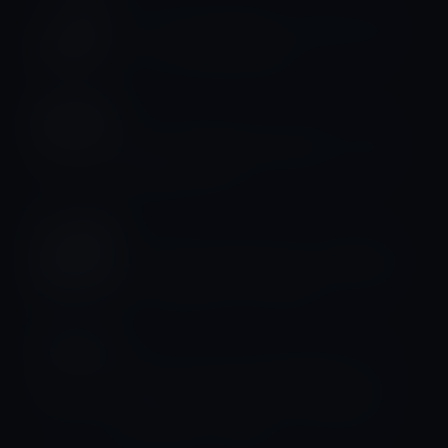
アリゾナ州の日刊紙、メサのデータセ
ンター内の写真を公開
キャンパス
Apple、秘密のMicroLEDディスプレイ
製造施設を所有
キャンパス
ガラス張りのApple Park、従業員がガ
ラスに衝突するケガが発生
キャンパス
Apple、本社の公式所在地表記を「1
Infinite Loop 」から「One Apple
Park Way」へ変更！