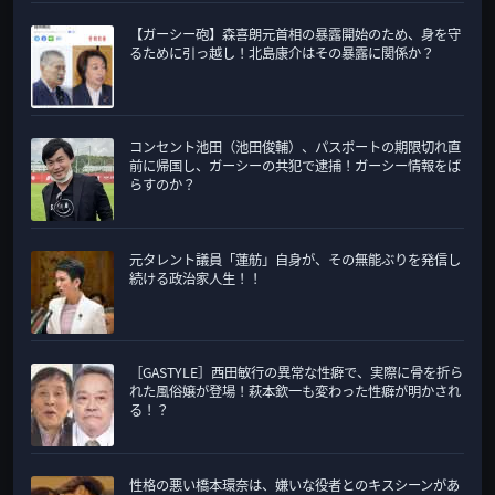
【ガーシー砲】森喜朗元首相の暴露開始のため、身を守
るために引っ越し！北島康介はその暴露に関係か？
コンセント池田（池田俊輔）、パスポートの期限切れ直
前に帰国し、ガーシーの共犯で逮捕！ガーシー情報をば
らすのか？
元タレント議員「蓮舫」自身が、その無能ぶりを発信し
続ける政治家人生！！
［GASTYLE］西田敏行の異常な性癖で、実際に骨を折ら
れた風俗嬢が登場！萩本欽一も変わった性癖が明かされ
る！？
性格の悪い橋本環奈は、嫌いな役者とのキスシーンがあ