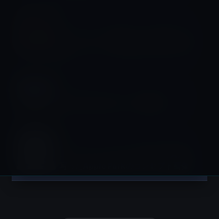
キャンパス
ティム・クックCEO、ネバダ州リノの
データセンター拡張工事の起工式に出
席
キャンパス
新年のApple Park、空撮動画
キャンパス
ノーマン・フォスター財団の写真集に
写ったApple Parkのコンセプト画像
投