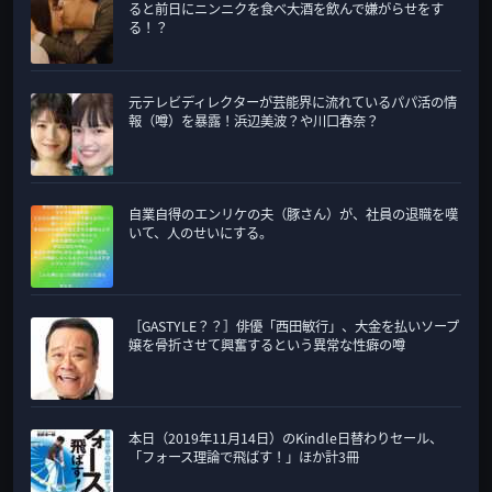
ると前日にニンニクを食べ大酒を飲んで嫌がらせをす
る！？
元テレビディレクターが芸能界に流れているパパ活の情
報（噂）を暴露！浜辺美波？や川口春奈？
自業自得のエンリケの夫（豚さん）が、社員の退職を嘆
いて、人のせいにする。
［GASTYLE？？］俳優「西田敏行」、大金を払いソープ
嬢を骨折させて興奮するという異常な性癖の噂
本日（2019年11月14日）のKindle日替わりセール、
「フォース理論で飛ばす！」ほか計3冊