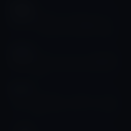
キャンパス
Appleキャンパスのスティーブ・ジョ
ブスシアターが、「構造賞2018」
（Structural Award 2018）を受賞
キャンパス
Apple、シリコンバーレーの倉庫が建
っている高大な土地を10年間の契約で
賃借
キャンパス
Apple Park、ランチ用レストランの3
階ぶち抜きガラスがオープンになる動
画
キャンパス