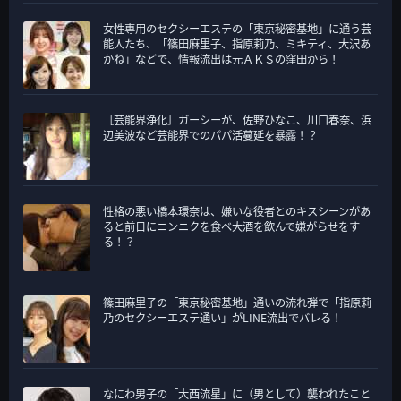
女性専用のセクシーエステの「東京秘密基地」に通う芸
能人たち、「篠田麻里子、指原莉乃、ミキティ、大沢あ
かね」などで、情報流出は元ＡＫＳの窪田から！
［芸能界浄化］ガーシーが、佐野ひなこ、川口春奈、浜
辺美波など芸能界でのパパ活蔓延を暴露！？
性格の悪い橋本環奈は、嫌いな役者とのキスシーンがあ
ると前日にニンニクを食べ大酒を飲んで嫌がらせをす
る！？
篠田麻里子の「東京秘密基地」通いの流れ弾で「指原莉
乃のセクシーエステ通い」がLINE流出でバレる！
なにわ男子の「大西流星」に（男として）襲われたこと