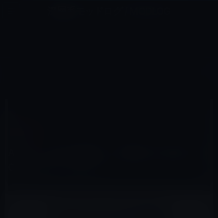
コ
ナ
深層系モッドログ / MODLOG
ン
ビ
ライフ、サイエンス、ガジェットほか、この迷宮を楽しむ人たちへ
テ
ゲ
ン
ー
MAC全般
ツ
シ
HOME
Mac
Mac全般
Apple、WiFiの改善とバグ修正のためBoot Camp をアップデート
へ
ョ
ス
ン
キ
に
ッ
移
2022年8月23日
M林檎
プ
動
Mac全般
Apple、WiFiの改善とバグ修正のためBoot
Camp をアップデート