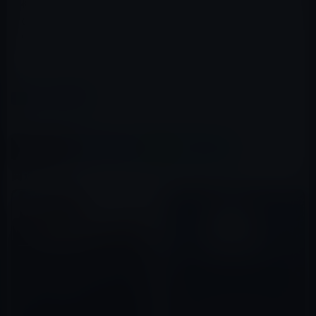
機能です。Apple シリコンMac とは互換性がなく、これら
のマシンは仮想化ソフトウェアを使用しない限り
Windows を実行できません。
（via
MacRumors
）
カテゴリー
Mac全般
この記事をシェア
X(Twitter)
Facebook
LINE
B!はてブ
関連記事
Apple、今年、少なくともカス
タムコプロセッサを搭載した3機
種のMacを開発中！
Intel、「Cannon Lake」プロ
セッサの出荷を2018年末まで延
2018年01月30日