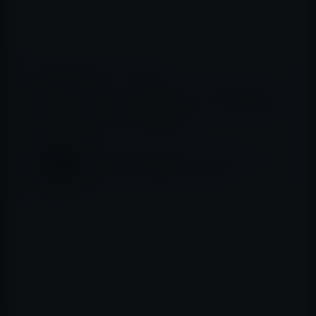
Bluetoothドライバーの問題を修正します。
📖 あわせて読みたい記事
Apple、「MacBook Pro」「MacBook」の
ディスプレイ反射防止コーティング無料修理
プログラムの期間を延長
Appleが決して作らないタッチ式セカンド・
ディスプレイを搭載したMacBook
Boot Camp ユーザーは、Windows の [スタート] メニュー
に移動し、Apple Software Updateアプリを開いて、新し
い Boot Campドライバーをインストールできます。
Boot Camp は、古いIntelベースのMac でのみ利用できる