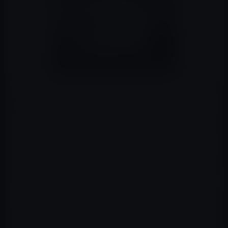
Appleは2022年8月22日、Windowsを Intel ベースの Mac
で実行できるようにするソフトウェアである Boot Camp
の新しいバージョンをリリースしました。
Boot Camp 6.1.16 は、マイナーな問題に対処するバグ修
正アップデートであり、Bluetoothおよび WiFi ドライバ
ーの安定性の問題を修正した以前の 6.1.12 アップデート
に取って代わります。
アップデートのリリース ノートによると、このソフトウ
ェアはWiFi WPA3サポートを導入し、スリープまたはハイ
バネーションからの復帰時に発生することがある