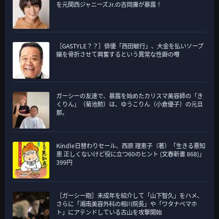
を元関西ジャニーズJr.の吉岡廉が暴露！
［GASTYLE？？］俳優「西田敏行」、大金を払いソープ
嬢を骨折させて興奮するという異常な性癖の噂
ガーシーの友達で、暴露を始めたカリスマ美容師の「き
くりん」（菊池勲）は、ゆうこりん（小倉優子）の元旦
那。
Kindle日替わりセール、西原 理恵子（著）「生きる悪知
恵 正しくないけど役に立つ60のヒント (文春新書 868)」
399円
［ガーシー砲］未成年を紹介して「山下智久」をハメ、
さらに「湘南美容外科の相川院長」や「ワタナベマホ
ト」にアテンドしている古山を攻撃開始