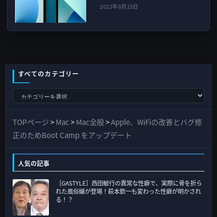
2022年8月23日
すべてのカテゴリー
す
べ
て
TOPページ
>
Mac
>
Mac全般
>
Apple、WiFiの改善とバグ修
の
正のためBoot Camp をアップデート
カ
テ
人気の記事
ゴ
［GASTYLE］西田敏行の異常な性癖で、実際に骨を折ら
リ
れた風俗嬢が登場！萩本欽一も変わった性癖が明かされ
ー
る！？