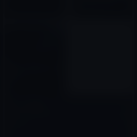
期！MacBook（2018年）シリ
ーズのスペックに大きな影響
2017年09月21日
か？
次世代「Thunderbolt 5」は
Macでデュアル8Kディスプレイ
をサポート
2022年10月20日
コメントを残す
メールアドレスが公開されることはありません。
※
が付いている欄は
必須項目です
コメント
※