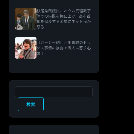
杉尾秀哉議員、オウム真理教事
件での失敗を棚に上げ、高市首
相を追及する姿勢にネット民が
怒る！
［ガーシー砲］西川貴教のセッ
クス事情の暴露で当人は怒り心
頭！
検索
検索