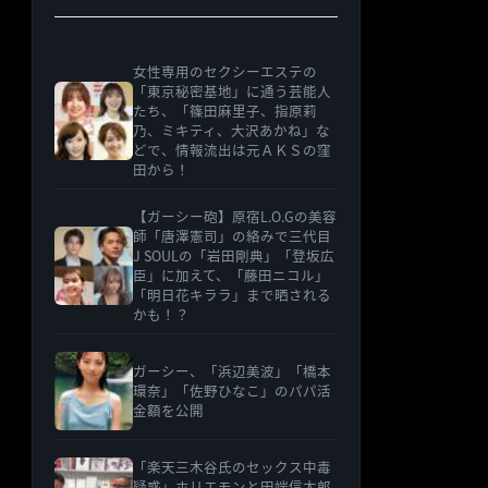
女性専用のセクシーエステの
「東京秘密基地」に通う芸能人
たち、「篠田麻里子、指原莉
乃、ミキティ、大沢あかね」な
どで、情報流出は元ＡＫＳの窪
田から！
【ガーシー砲】原宿L.O.Gの美容
師「唐澤憲司」の絡みで三代目
J SOULの「岩田剛典」「登坂広
臣」に加えて、「藤田ニコル」
「明日花キララ」まで晒される
かも！？
ガーシー、「浜辺美波」「橋本
環奈」「佐野ひなこ」のパパ活
金額を公開
「楽天三木谷氏のセックス中毒
疑惑」ホリエモンと田端信太郎