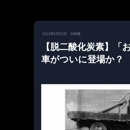
2022年6月25日
M林檎
【脱二酸化炭素】「
車がついに登場か？