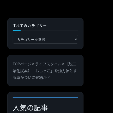
すべてのカテゴリー
す
べ
て
の
TOPページ
>
ライフスタイル
>
【脱二
カ
酸化炭素】「おしっこ」を動力源とす
テ
る車がついに登場か？
ゴ
リ
ー
人気の記事