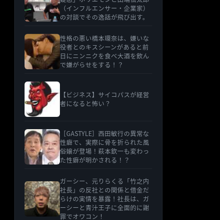
（インフルエンサー・企業家）
の対談でその逸話が飛び出す。
性格の悪い橋本環奈は、嫌いな
役者とのキスシーンがあると前
日にニンニクを食べ大酒を飲ん
で嫌がらせをする！？
【ビジネス】サイコパスが経営
者になると怖い？
［GASTYLE］西田敏行の異常な
性癖で、実際に骨を折られた風
俗嬢が登場！萩本欽一も変わっ
た性癖が明かされる！？
ガーシー、元りらくる「竹之内
社長」の反社との関係と借金だ
らけの実情を暴露！社長は、ガ
ーシーと青汁王子に全面的に謝
罪でオワコン！