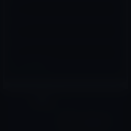
メール
※
サイト
旧Apple TV
前の記事
新Apple TV（第3世代）は電
波強度に関する不満解消のた
め、アンテナが増設されてい