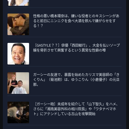
性格の悪い橋本環奈は、嫌いな役者とのキスシーンがあ
ると前日にニンニクを食べ大酒を飲んで嫌がらせをす
る！？
［GASTYLE？？］俳優「西田敏行」、大金を払いソープ
嬢を骨折させて興奮するという異常な性癖の噂
ガーシーの友達で、暴露を始めたカリスマ美容師の「き
くりん」（菊池勲）は、ゆうこりん（小倉優子）の元旦
那。
［ガーシー砲］未成年を紹介して「山下智久」をハメ、
さらに「湘南美容外科の相川院長」や「ワタナベマホ
ト」にアテンドしている古山を攻撃開始