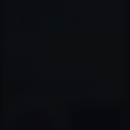
App Store、カレンダーアプリ「Readdle」
のMac版の公開！
AppleがデジタルカメラのRAW互換性に関するアップ
デートを公開！
Mac App Store → Skitch
カテゴリー
Macアプリ
この記事をシェア
X(Twitter)
Facebook
LINE
B!はてブ
関連記事