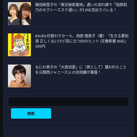
篠田麻里子の「東京秘密基地」通いの流れ弾で「指原莉
乃のセクシーエステ通い」がLINE流出でバレる！
Kindle日替わりセール、西原 理恵子（著）「生きる悪知
恵 正しくないけど役に立つ60のヒント (文春新書 868)」
399円
なにわ男子の「大西流星」に（男として）襲われたこと
を元関西ジャニーズJr.の吉岡廉が暴露！
検索
検索