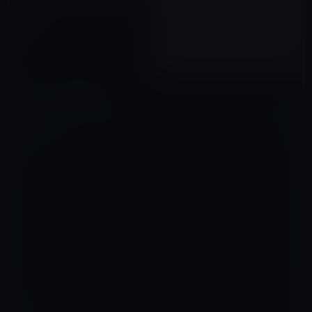
Microsoft、Mac App Storeで
「Microsoft To-Do for Mac」
を公開！
2019年06月17日
コメントを残す
メールアドレスが公開されることはありません。
※
が付いている欄は
必須項目です
コメント
※
名前
※