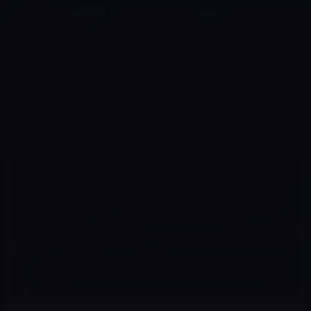
コ
ナ
深層系モッドログ / MODLOG
ン
ビ
ライフ、サイエンス、ガジェットほか、この迷宮を楽しむ人たちへ
テ
ゲ
ン
ー
MACアプリ
ツ
シ
HOME
macOS
Macアプリ
へ
ョ
［Mac App］画像キャプチャアプリのSkitchが10,8へアップデートでEvernoteをサポート！
ス
ン
キ
に
ッ
移
プ
動
2012年3月20日
M林檎
Macアプリ
［Mac App］画像キャプチャアプリのSkitch
が10,8へアップデートでEvernoteをサポー
ト！