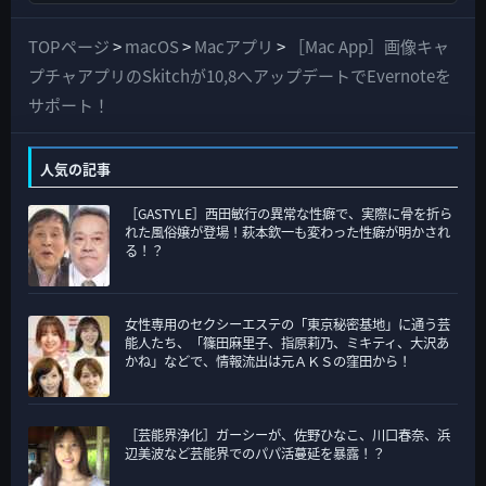
べ
て
TOPページ
>
macOS
>
Macアプリ
>
［Mac App］画像キャ
の
プチャアプリのSkitchが10,8へアップデートでEvernoteを
カ
サポート！
テ
ゴ
人気の記事
リ
［GASTYLE］西田敏行の異常な性癖で、実際に骨を折ら
ー
れた風俗嬢が登場！萩本欽一も変わった性癖が明かされ
る！？
女性専用のセクシーエステの「東京秘密基地」に通う芸
能人たち、「篠田麻里子、指原莉乃、ミキティ、大沢あ
かね」などで、情報流出は元ＡＫＳの窪田から！
［芸能界浄化］ガーシーが、佐野ひなこ、川口春奈、浜
辺美波など芸能界でのパパ活蔓延を暴露！？