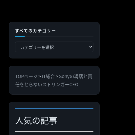
すべてのカテゴリー
す
べ
て
の
TOPページ
>
IT総合
>
Sonyの凋落と責
カ
任をとらないストリンガーCEO
テ
ゴ
リ
ー
人気の記事