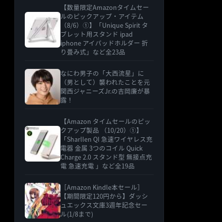
【数量限定Amazonタイムセー
ルのピックアップ・アイテム
（8/6）①】「Unique Spirit タ
ブレット用スタンド ipad
iphone アイパッドホルダー 折
り畳み式」など全23品
なにわ男子の「大西流星」に
（男として）襲われたことを元
関西ジャニーズJr.の吉岡廉が暴
露！
【Amazon タイムセールのピッ
クアップ製品 （10/20）①】
「Sharllen QI 急速ワイヤレス充
電器 金属 3つのコイル Quick
Charge 2.0 スタンド型 無接点充
電 急速充電 」など全19品
［Amazon Kindle本セール］
【期間限定120円から】ダッシ
ュエックス文庫3週年記念セー
ル(1/8まで)