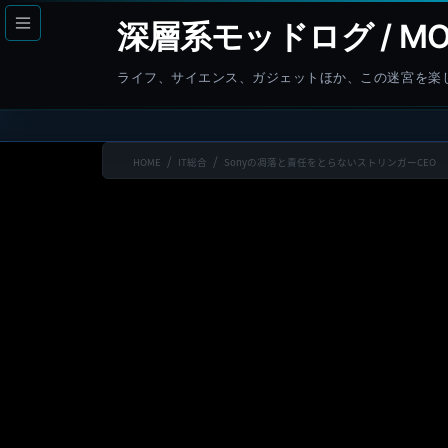
コ
ナ
深層系モッドログ / MO
ン
ビ
テ
ゲ
ライフ、サイエンス、ガジェットほか、この迷宮を楽
ン
ー
ツ
シ
へ
ョ
HOME
IT総合
Sonyの凋落と責任をとらないストリンガーCEO
ス
ン
キ
に
ッ
移
プ
動