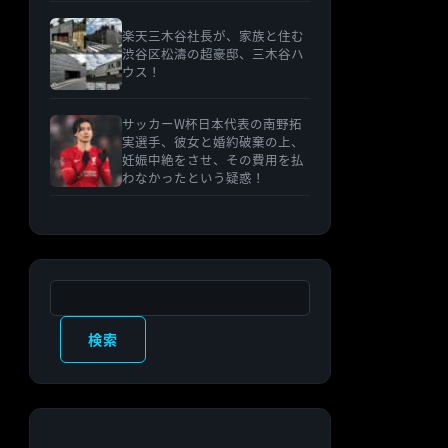
楽天三木谷社長が、家族と住む
渋谷区松濤の超豪邸、三木谷ハ
ウス！
サッカーW杯日本代表の南野拓
実選手、彼女と婚約破棄の上、
妊娠中絶をさせ、その費用を払
わなかったという疑惑！
検索
検索