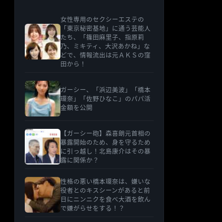
女性専用のセクシーエステの
「東京秘密基地」に通う芸能人
たち、「篠田麻里子、指原莉
乃、ミキティ、大沢あかね」な
どで、情報流出は元ＡＫＳの窪
田から！
ガーシー、「浜辺美波」「橋本
環奈」「佐野ひなこ」のパパ活
金額を公開
【ガーシー砲】森喜朗元首相の
暴露開始のため、身を守るため
に引っ越し！北島康介はその暴
露に関係か？
性格の悪い橋本環奈は、嫌いな
役者とのキスシーンがあると前
日にニンニクを食べ大酒を飲ん
で嫌がらせをする！？