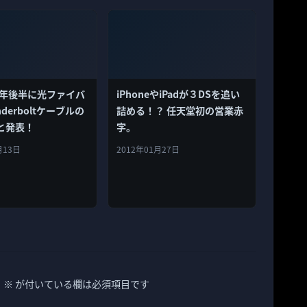
が今年後半に光ファイバ
iPhoneやiPadが３DSを追い
derboltケーブルの
詰める！？ 任天堂初の営業赤
と発表！
字。
月13日
2012年01月27日
。
※
が付いている欄は必須項目です