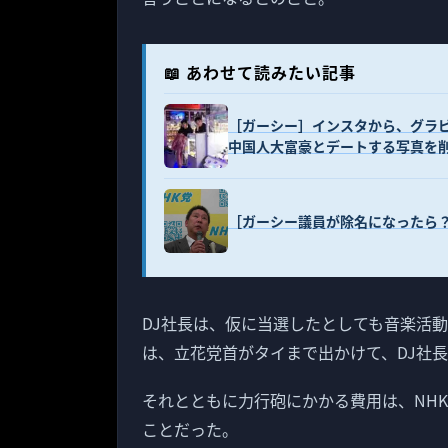
📖 あわせて読みたい記事
［ガーシー］インスタから、グラ
中国人大富豪とデートする写真を
［ガーシー議員が除名になったら
DJ社長は、仮に当選したとしても音楽活
は、立花党首がタイまで出かけて、DJ社
それとともに力行砲にかかる費用は、NH
ことだった。