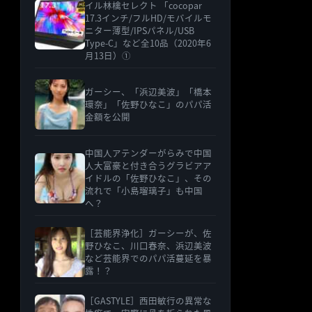
イル林檎セレクト 「cocopar
17.3インチ/フルHD/モバイルモ
ニター薄型/IPSパネル/USB
Type-C」など全10品（2020年6
月13日）①
ガーシー、「浜辺美波」「橋本
環奈」「佐野ひなこ」のパパ活
金額を公開
中国人アテンダーがらみで中国
人大富豪と付き合うグラビアア
イドルの「佐野ひなこ」、その
流れで「小島瑠璃子」も中国
へ？
［芸能界浄化］ガーシーが、佐
野ひなこ、川口春奈、浜辺美波
など芸能界でのパパ活蔓延を暴
露！？
［GASTYLE］西田敏行の異常な