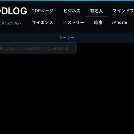
DLOG
TOPページ
ビジネス
有名人
マインド
サイエンス
ヒストリー
時事
iPhone
しむ人たちへ
ガーシー
党首との話し合いで次期衆議院選挙での立候補を合意！