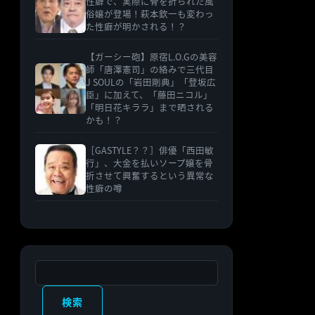
性癖で、実際に骨を折られた風
俗嬢が登場！萩本欽一も変わっ
た性癖が明かされる！？
【ガーシー砲】原宿L.O.Gの美容
師「唐澤憲司」の絡みで三代目
J SOULの「岩田剛典」「登坂広
臣」に加えて、「藤田ニコル」
「明日花キララ」まで晒される
かも！？
［GASTYLE？？］俳優「西田敏
行」、大金を払いソープ嬢を骨
折させて興奮するという異常な
性癖の噂
検索
検索