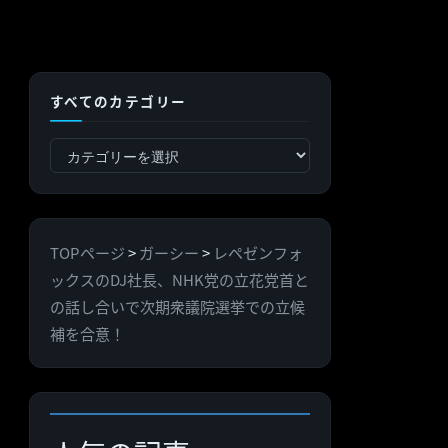
すべてのカテゴリー
す
べ
て
の
TOPページ
>
ガーシー
>
レペゼンフォ
カ
ックスのDJ社長、NHK党の立花党首と
テ
の話し合いで次期衆議院選挙での立候
ゴ
補を合意！
リ
ー