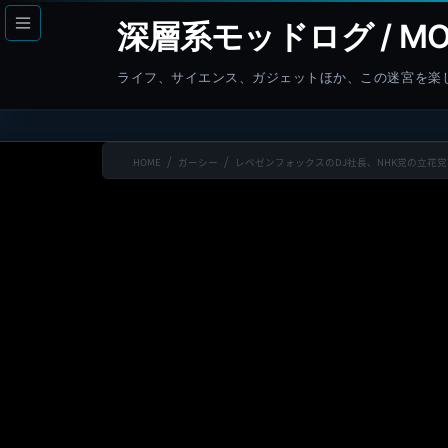
コ
ナ
深層系モッドログ / MO
ン
ビ
テ
ゲ
ライフ、サイエンス、ガジェットほか、この迷宮を楽
ン
ー
ツ
シ
へ
ョ
HOME
ガーシー
レペゼンフォックスのDJ社長、NHK党の立花
ス
ン
キ
に
ッ
移
プ
動