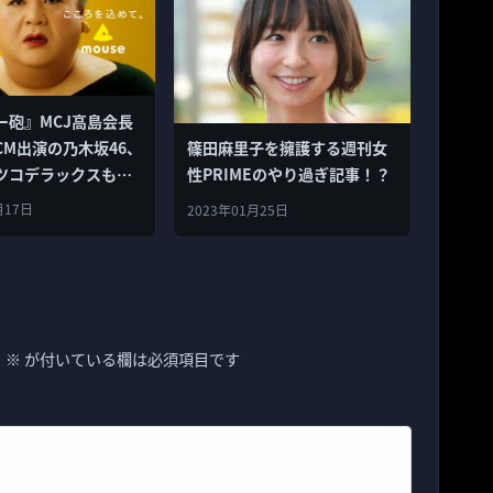
ー砲』MCJ高島会長
CM出演の乃木坂46、
篠田麻里子を擁護する週刊女
ツコデラックスもを
性PRIMEのやり過ぎ記事！？
トに！
月17日
2023年01月25日
。
※
が付いている欄は必須項目です