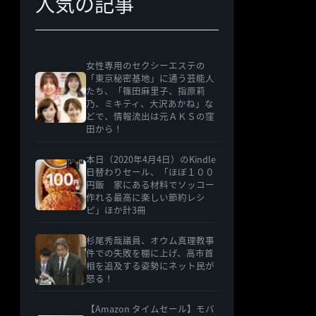
人気の記事
女性専用のセクシーエステの
「東京秘密基地」に通う芸能人
たち、「篠田麻里子、指原莉
乃、ミキティ、大沢あかね」な
どで、情報流出は元ＡＫＳの窪
田から！
本日（2020年4月4日）のKindle
日替わりセール、「ほぼ１００
円飯 家にある材料でソッコー
作れる最高に楽しい節約レシ
ピ」ほか計3冊
杉尾秀哉議員、オウム真理教事
件での失敗を棚に上げ、高市首
相を追及する姿勢にネット民が
怒る！
【Amazon タイムセール】モバ