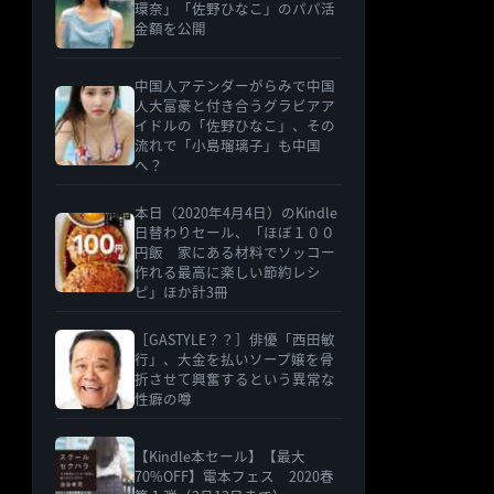
環奈」「佐野ひなこ」のパパ活
金額を公開
中国人アテンダーがらみで中国
人大富豪と付き合うグラビアア
イドルの「佐野ひなこ」、その
流れで「小島瑠璃子」も中国
へ？
本日（2020年4月4日）のKindle
日替わりセール、「ほぼ１００
円飯 家にある材料でソッコー
作れる最高に楽しい節約レシ
ピ」ほか計3冊
［GASTYLE？？］俳優「西田敏
行」、大金を払いソープ嬢を骨
折させて興奮するという異常な
性癖の噂
【Kindle本セール】【最大
70%OFF】電本フェス 2020春