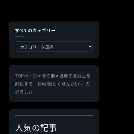
すべてのカテゴリー
す
べ
て
の
TOPページ
>
その他
>
退却する兵士を
カ
射殺する「督戦隊(とくせんたい)」の
テ
恐ろしさ
ゴ
リ
ー
人気の記事