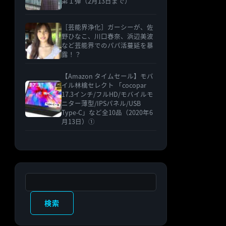
第１弾（2月13日まで）
［芸能界浄化］ガーシーが、佐
野ひなこ、川口春奈、浜辺美波
など芸能界でのパパ活蔓延を暴
露！？
【Amazon タイムセール】モバ
イル林檎セレクト 「cocopar
17.3インチ/フルHD/モバイルモ
ニター薄型/IPSパネル/USB
Type-C」など全10品（2020年6
月13日）①
検索
検索