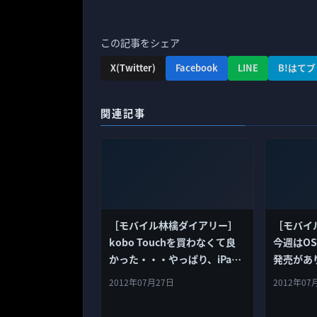
この記事をシェア
X(Twitter)
Facebook
LINE
B!はてブ
関連記事
［モバイル林檎ダイアリー］
［モバイ
kobo Touchを買わなくて良
今週はOS X
かった・・・やっぱり、iPad
発売があ
miniだ。
日（水）
2012年07月27日
2012年07