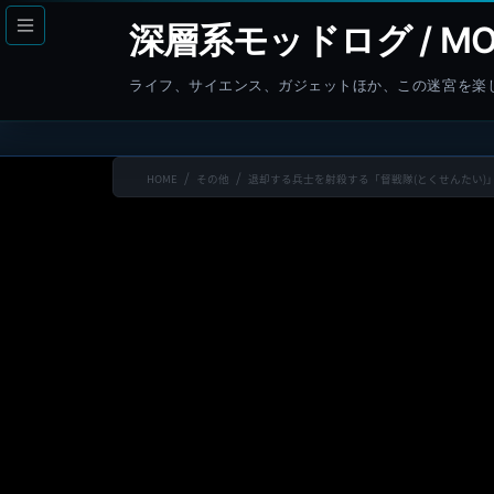
コ
ナ
深層系モッドログ / MO
ン
ビ
テ
ゲ
ライフ、サイエンス、ガジェットほか、この迷宮を楽
ン
ー
ツ
シ
へ
ョ
HOME
その他
退却する兵士を射殺する「督戦隊(とくせんたい)
ス
ン
キ
に
ッ
移
プ
動