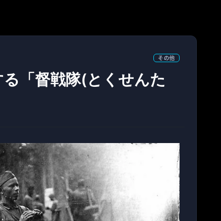
その他
る「督戦隊(とくせんた