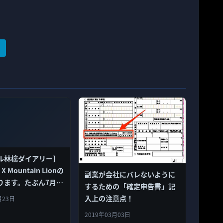
ル林檎ダイアリー］
 Mountain Lionの
副業が会社にバレないように
ります。たぶん7月25
するための「確定申告書」記
！？
入上の注意点！
月23日
2019年03月03日