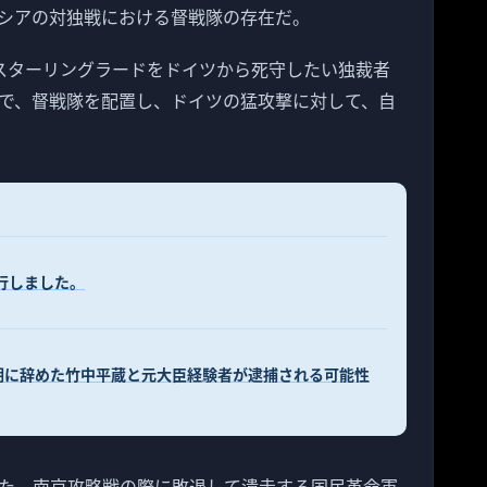
シアの対独戦における督戦隊の存在だ。
スターリングラードをドイツから死守したい独裁者
で、督戦隊を配置し、ドイツの猛攻撃に対して、自
移行しました。
期に辞めた竹中平蔵と元大臣経験者が逮捕される可能性
た。南京攻略戦の際に敗退して潰走する国民革命軍