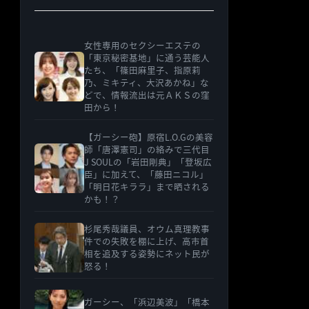
女性専用のセクシーエステの
「東京秘密基地」に通う芸能人
たち、「篠田麻里子、指原莉
乃、ミキティ、大沢あかね」な
どで、情報流出は元ＡＫＳの窪
田から！
【ガーシー砲】原宿L.O.Gの美容
師「唐澤憲司」の絡みで三代目
J SOULの「岩田剛典」「登坂広
臣」に加えて、「藤田ニコル」
「明日花キララ」まで晒される
かも！？
杉尾秀哉議員、オウム真理教事
件での失敗を棚に上げ、高市首
相を追及する姿勢にネット民が
怒る！
ガーシー、「浜辺美波」「橋本