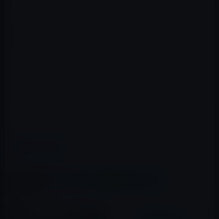
般人と違うと述べています。
実際に芸能人の中には、LGBTQを売りにしている人もい
るため、微妙な問題ですが、アウティングの対象者が芸
能人の場合、少なくとも本人から抗議がない限り、判断
や対応しようがないのが、現実です。
ただ、一般人の皆さんは、パワハラやセクハラなどのハ
ラスメントにうるさい現状においては、言動に気をつけ
ることにこしたことはありません。
レイニーS
カテゴリー
コラム
この記事をシェア
X(Twitter)
Facebook
LINE
B!はてブ
関連記事