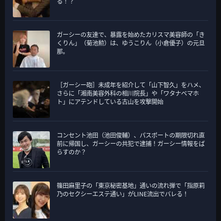
る！？
ガーシーの友達で、暴露を始めたカリスマ美容師の「き
くりん」（菊池勲）は、ゆうこりん（小倉優子）の元旦
那。
［ガーシー砲］未成年を紹介して「山下智久」をハメ、
さらに「湘南美容外科の相川院長」や「ワタナベマホ
ト」にアテンドしている古山を攻撃開始
コンセント池田（池田俊輔）、パスポートの期限切れ直
前に帰国し、ガーシーの共犯で逮捕！ガーシー情報をば
らすのか？
篠田麻里子の「東京秘密基地」通いの流れ弾で「指原莉
乃のセクシーエステ通い」がLINE流出でバレる！