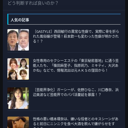
の
どう判断すれば良いのか？
カ
テ
人気の記事
ゴ
［GASTYLE］西田敏行の異常な性癖で、実際に骨を折ら
リ
れた風俗嬢が登場！萩本欽一も変わった性癖が明かされ
ー
る！？
女性専用のセクシーエステの「東京秘密基地」に通う芸
能人たち、「篠田麻里子、指原莉乃、ミキティ、大沢あ
かね」などで、情報流出は元ＡＫＳの窪田から！
［芸能界浄化］ガーシーが、佐野ひなこ、川口春奈、浜
辺美波など芸能界でのパパ活蔓延を暴露！？
性格の悪い橋本環奈は、嫌いな役者とのキスシーンがあ
ると前日にニンニクを食べ大酒を飲んで嫌がらせをす