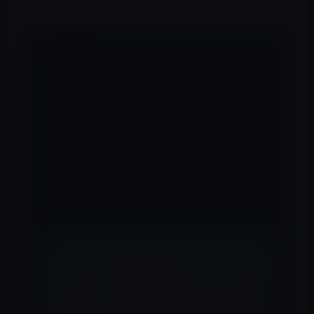
アウティング (英語: Outing、発音: [a’utiŋ])）
は、ゲイやレズビアン、バイセクシャル、トラン
スジェンダーなど（LGBT / LGBTQ+）に対して、
本人の了解を得ずに、他の人に公にしていない性
的指向や性同一性等の秘密を暴露する行動のこと
[1]。アウティングはプライバシー問題、選択の
自由の侵害問題などを引き起こし、さらに同性愛
への嫌悪や異性愛中心主義（ヘテロセクシズム、
en）解消の取組みにまつわる共通善（en）議論
の火付け役ともなる。
📖 あわせて読みたい記事
【日本崩壊】Amazonなどの「送料
無料」表示見直しへ 再配達率半
減、法整備も！本当に官製の規制が