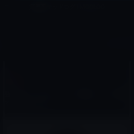
コ
ナ
深層系モッドログ / MODLOG
ン
ビ
ライフ、サイエンス、ガジェットほか、この迷宮を楽しむ人たちへ
テ
ゲ
ン
ー
コラム
ツ
シ
HOME
コラム
芸能人の「アウティング」問題は、どう判断すれば良いのか？
へ
ョ
ス
ン
キ
に
ッ
移
2022年9月16日
レイニー 鈴木
プ
動
コラム
芸能人の「アウティング」問題は、どう判断
すれば良いのか？