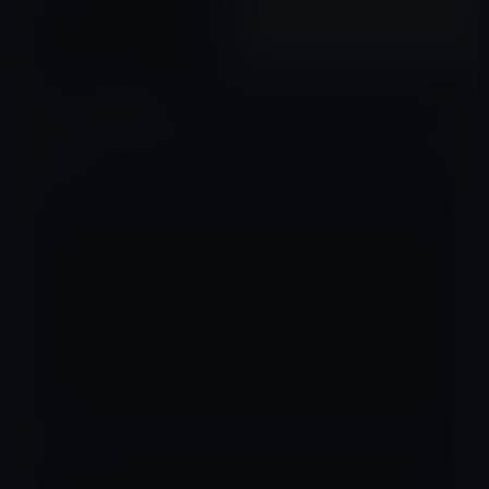
事
2020年07月06日
コメントを残す
メールアドレスが公開されることはありません。
※
が付いている欄は
必須項目です
コメント
※
名前
※