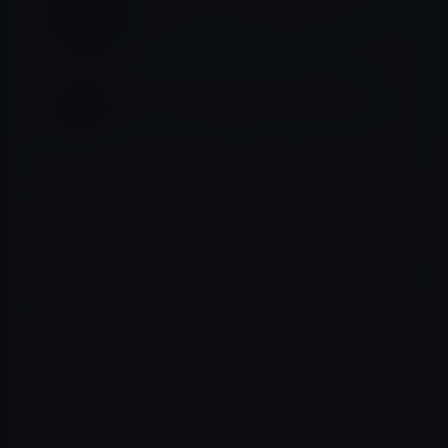
DJ社長のインドネシア戦略が明らかに！（動
画あり）
［GASTYLE］風俗嬢5人出演の動画配信
「VS5」で利用客の異常な性癖が明らかに！
以前、ジャーナリストや写真家が、アフガニスタンやシ
リアへの取材活動、そしてボランティアあ活動中にイス
ラム過激主義の戦士たちに捕らえられたときに、すでに
日本政府は、渡航を自粛したり、禁止したりしているの
だから、そのうえで危険な国へ出ていくことによって生
じた結果は、自己責任だということが広く社会に行き渡
った。
しかし、他の先進国では異なった。ジャーナリストは命
がけで率先して取材活度を行い、貴重な情報をもたらし
てくれるので、もしも過激派に捕らえられても、国が必死