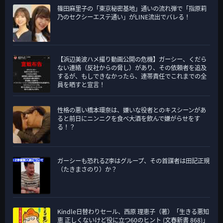
篠田麻里子の「東京秘密基地」通いの流れ弾で「指原莉
乃のセクシーエステ通い」がLINE流出でバレる！
【浜辺美波ハメ撮り動画公開の危機】ガーシー、くだら
ない連絡（反社からの脅し）があり、その依頼者を追及
するが、もしできなかったら、連帯責任でこれまでの全
員を晒すと宣言！
性格の悪い橋本環奈は、嫌いな役者とのキスシーンがあ
ると前日にニンニクを食べ大酒を飲んで嫌がらせをす
る！？
ガーシーも恐れるZ李はグループ、その首謀者は田記正規
（たきまさのり）か？
Kindle日替わりセール、西原 理恵子（著）「生きる悪知
恵 正しくないけど役に立つ60のヒント (文春新書 868)」