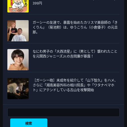
399円
ガーシーの友達で、暴露を始めたカリスマ美容師の「き
くりん」（菊池勲）は、ゆうこりん（小倉優子）の元旦
那。
なにわ男子の「大西流星」に（男として）襲われたこと
を元関西ジャニーズJr.の吉岡廉が暴露！
［ガーシー砲］未成年を紹介して「山下智久」をハメ、
さらに「湘南美容外科の相川院長」や「ワタナベマホ
ト」にアテンドしている古山を攻撃開始
検索
検索