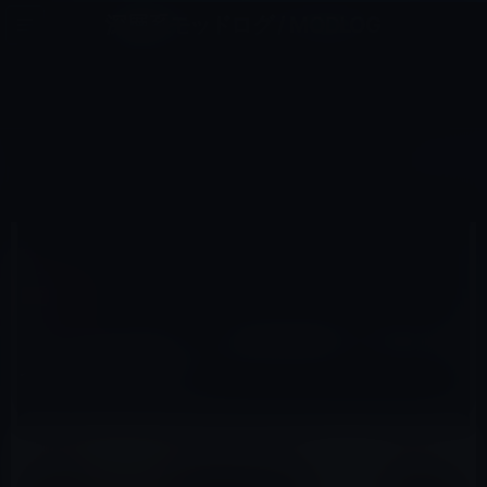
コ
ナ
深層系モッドログ / MODLOG
ン
ビ
ライフ、サイエンス、ガジェットほか、この迷宮を楽しむ人たちへ
テ
ゲ
ン
ー
ガーシー
ツ
シ
HOME
ガーシー
「ワンオクTaka」への批判を聞いて日本人のイヤな部分を見た？
へ
ョ
ス
ン
キ
に
ッ
移
2022年9月16日
レイニー 鈴木
プ
動
ガーシー
「ワンオクTaka」への批判を聞いて日本人の
イヤな部分を見た？