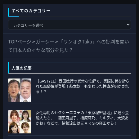
すべてのカテゴリー
す
べ
て
TOPページ
>
ガーシー
>
「ワンオクTaka」への批判を聞い
の
て日本人のイヤな部分を見た？
カ
テ
人気の記事
ゴ
［GASTYLE］西田敏行の異常な性癖で、実際に骨を折ら
リ
れた風俗嬢が登場！萩本欽一も変わった性癖が明かされ
ー
る！？
女性専用のセクシーエステの「東京秘密基地」に通う芸
能人たち、「篠田麻里子、指原莉乃、ミキティ、大沢あ
かね」などで、情報流出は元ＡＫＳの窪田から！