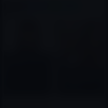
X(Twitter)
Facebook
LINE
B!はてブ
関連記事
あの中居正広が、なぜ性的加害
者へと落ちてしまったのか？
2025年02月08日
ガーシー、ジャニーズ事務所の
ジュリー社長を「能力がない」
と批判！政治家ガーシーに求め
たいのは芸能界でのユニオン結
2022年11月15日
成の支援！