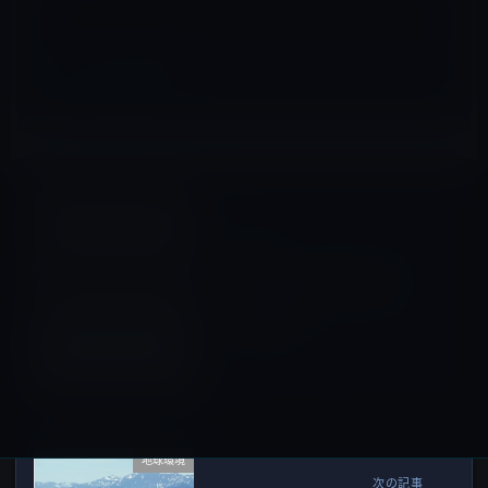
iPad（iPad/Air）
前の記事
次期iPad、ヘッドフォンジャ
ックを捨てる可能性、ホーム
ボタンは搭載？（レンダリン
グ画像あり）
2022年8月5日
地球環境
次の記事