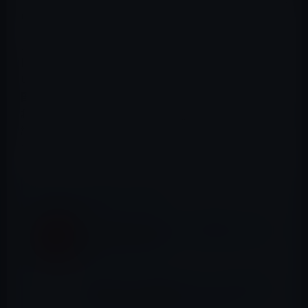
に秘書業務をやらせていることだ。
たとえ、一時的にせよ国家議員の秘書につく場合、また
は秘書業務を手伝う場合に、その人物の身辺調査をしな
いのかという疑問がわいてくる。
国会議員の秘書の場合、公安等による身辺調査をしなけ
れば、当該議員が所有している国家機密（データまたは
紙ベースのもの）ないし、その隣接情報が、外部に流れ
ていく恐れがある。
📖 あわせて読みたい記事
「香港国家安全維持法」で香港市民は、死の
危険にさらされる！
［電脳コラム］新型コロナウィルス流行をき
っかけに国家の欺瞞を正して欲しい！