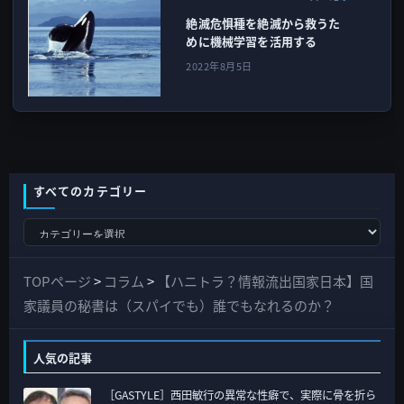
絶滅危惧種を絶滅から救うた
めに機械学習を活用する
2022年8月5日
すべてのカテゴリー
す
べ
て
TOPページ
>
コラム
>
【ハニトラ？情報流出国家日本】国
の
家議員の秘書は（スパイでも）誰でもなれるのか？
カ
テ
人気の記事
ゴ
［GASTYLE］西田敏行の異常な性癖で、実際に骨を折ら
リ