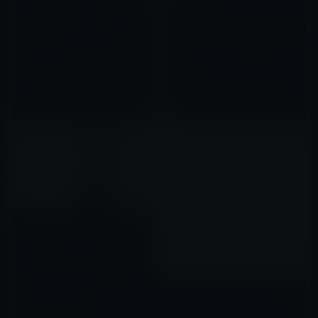
［反日韓国］統一協会信者が、
韓国にお金を貢ぐことを止めて
欲しい理由
Appleに独自AIが必要な理由
――ハードウェア帝国の次の一
2022年08月15日
手！
2026年03月26日
【モバイル林檎のアップル狂時
代】「Ｐ2，超有名人と性癖」
2021年02月05日
コメントを残す