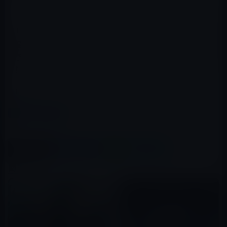
この東一教会の一連の問題を契機として、情報管理をよ
り厳正に行うことも議論してほしいと思っている。与党
議員には「英雄でもないのに色を好む」というハニトラ
予備軍議員がかなりいるだかっら、日本の情報は丸裸状
態ではないかと心配になってくる。
M林檎
カテゴリー
コラム
この記事をシェア
X(Twitter)
Facebook
LINE
B!はてブ
関連記事