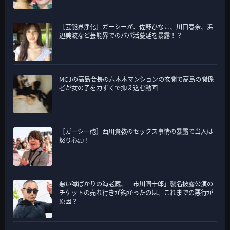
［芸能界浄化］ガーシーが、佐野ひなこ、川口春奈、浜
辺美波など芸能界でのパパ活蔓延を暴露！？
MCJの高島会長の六本木マンションの玄関で高島の関係
者が女の子を力ずくで抑え込む動画
［ガーシー砲］西川貴教のセックス事情の暴露で当人は
怒り心頭！
悪い噂ばかりの海老蔵、「市川團十郎」襲名披露公演の
チケットの売れ行きが鈍かったのは、これまでの悪行が
原因？