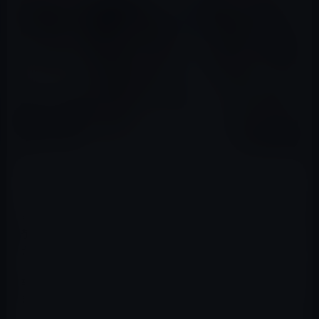
画像ソース；BBC
この度の統一教会による自民党を中心とした議員への選
挙活動や議員活動への支援について、議論に重大なこと
が欠落している。
報道では、美人の若い女性が国会議員のところを訪ねて
きて、秘書のお手伝いをさせてくださいと申し出てきた
ら、忙しい秘書業務の助けになるだろうとして、その女性