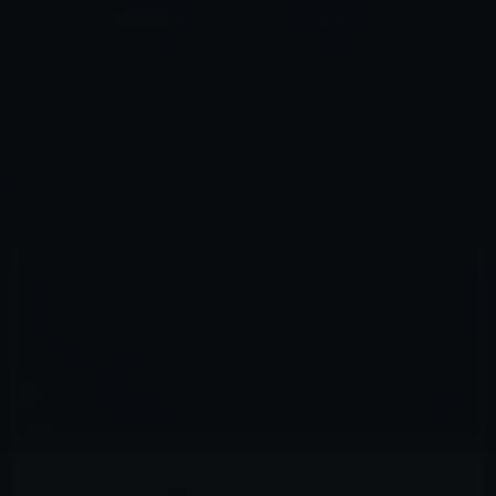
コ
ナ
深層系モッドログ / MODLOG
ン
ビ
ライフ、サイエンス、ガジェットほか、この迷宮を楽しむ人たちへ
テ
ゲ
ン
ー
コラム
ツ
シ
HOME
コラム
へ
ョ
【ハニトラ？情報流出国家日本】国家議員の秘書は（スパイでも）誰でもなれるのか？
ス
ン
キ
に
ッ
移
プ
動
2022年8月5日
M林檎
コラム
【ハニトラ？情報流出国家日本】国家議員の
秘書は（スパイでも）誰でもなれるのか？