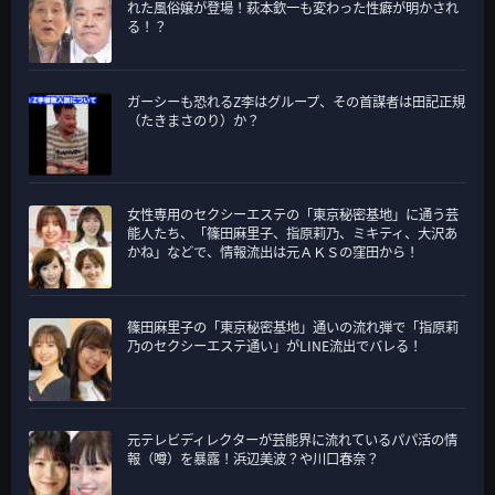
れた風俗嬢が登場！萩本欽一も変わった性癖が明かされ
ー
る！？
ガーシーも恐れるZ李はグループ、その首謀者は田記正規
（たきまさのり）か？
女性専用のセクシーエステの「東京秘密基地」に通う芸
能人たち、「篠田麻里子、指原莉乃、ミキティ、大沢あ
かね」などで、情報流出は元ＡＫＳの窪田から！
篠田麻里子の「東京秘密基地」通いの流れ弾で「指原莉
乃のセクシーエステ通い」がLINE流出でバレる！
元テレビディレクターが芸能界に流れているパパ活の情
報（噂）を暴露！浜辺美波？や川口春奈？