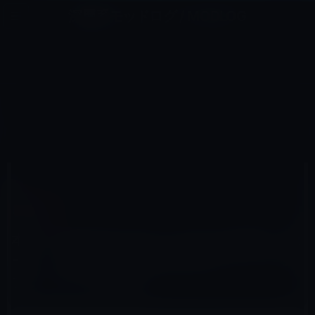
コ
ナ
深層系モッドログ / MODLOG
ン
ビ
ライフ、サイエンス、ガジェットほか、この迷宮を楽しむ人たちへ
テ
ゲ
ン
ー
KINDLE本
ツ
シ
HOME
セール情報
Kindle本
へ
ョ
本日（2021年3月25日）のKindle日替わりセール、「難読化シェル芸の世界 (プレミアムブックス) 」が計3
冊
ス
ン
キ
に
ッ
移
プ
動
2021年3月25日
M林檎
Kindle本
本日（2021年3月25日）のKindle日替わりセ
ール、「難読化シェル芸の世界 (プレミアム
ブックス) 」が計3冊