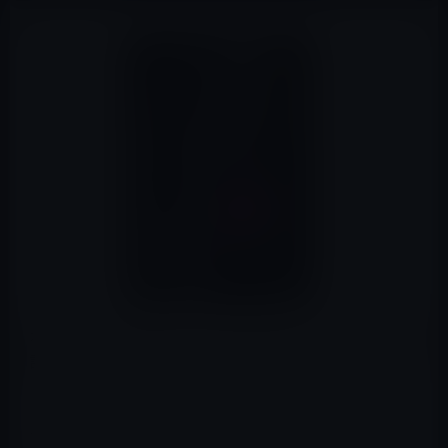
本日（2021年3月25日）のKindle日替わりセールは、「難
読化シェル芸の世界 (プレミアムブックス) 」が計3冊で
す。
以下がその3冊です。