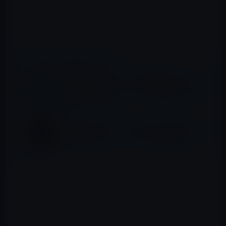
難読化シェル芸の世界 (プレミアムブックス) Kindle版
kanata (著) 形式: Kindle版
📖 あわせて読みたい記事
Kindle日替わりセール、松島聡（著）「UX
の時代 ― IoTとシェアリングは産業をどう変
えるのか」599円
【Kindle本セール】【50%ポイント還元】冬
のKindle本キャンペーン（12月17日まで）