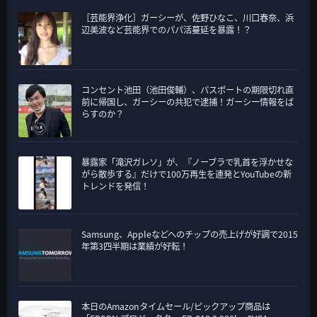
［芸能界浄化］ガーシーが、佐野ひなこ、川口春奈、浜
辺美波など芸能界でのパパ活蔓延を暴露！？
コンセント池田（池田俊輔）、パスポートの期限切れ直
前に帰国し、ガーシーの共犯で逮捕！ガーシー情報をば
らすのか？
暴露家「滝沢ガレソ」が、『ノーブラで乳首を浮かせな
がら散歩する』だけで100万再生を連発とYouTubeの新
トレンドを発信！
Samsung、Appleなどへのチップの売上げが好調で2015
年第3四半期は業績が好転！
本日のAmazonタイムセール/ピックアップ商品は