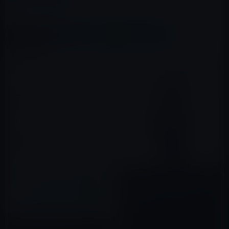
この記事をシェア
X(Twitter)
Facebook
LINE
B!はてブ
関連記事
Kindle日替わりセール、押見 修
造（著）「志乃ちゃんは自分の
名前が言えない」199円
2015年08月31日
本日（2020年4月17日）の