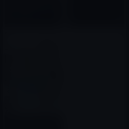
Kindle日替わりセール、「頭が
いい人の読書術」ほか計3冊
2020年04月17日
Kindle日替わりセール、大嶋 信
頼 （著）『「いつも誰かに振り