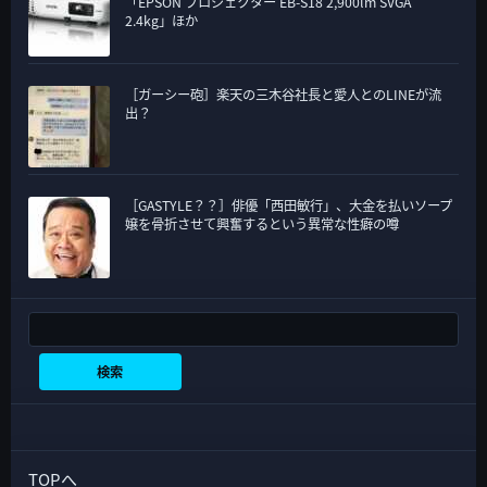
「EPSON プロジェクター EB-S18 2,900lm SVGA
2.4kg」ほか
［ガーシー砲］楽天の三木谷社長と愛人とのLINEが流
出？
［GASTYLE？？］俳優「西田敏行」、大金を払いソープ
嬢を骨折させて興奮するという異常な性癖の噂
検索
検索
TOPへ