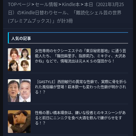
て
TOPページ
>
セール情報
>
Kindle本
>
本日（2021年3月25
の
日）のKindle日替わりセール、「難読化シェル芸の世界
カ
(プレミアムブックス) 」が計3冊
テ
ゴ
人気の記事
リ
女性専用のセクシーエステの「東京秘密基地」に通う芸
ー
能人たち、「篠田麻里子、指原莉乃、ミキティ、大沢あ
かね」などで、情報流出は元ＡＫＳの窪田から！
［GASTYLE］西田敏行の異常な性癖で、実際に骨を折ら
れた風俗嬢が登場！萩本欽一も変わった性癖が明かされ
る！？
性格の悪い橋本環奈は、嫌いな役者とのキスシーンがあ
ると前日にニンニクを食べ大酒を飲んで嫌がらせをす
る！？