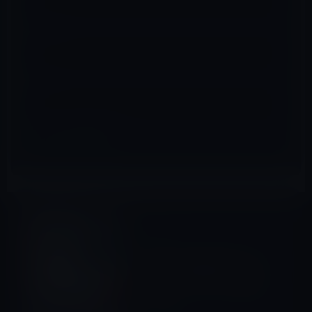
メール
※
サイト
Big Sur
前の記事
Apple、macOS Big Sur 11.3
Beta 5を開発者及びパブリッ
クベータ・プログラム登録者
に公開！