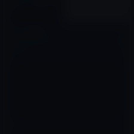
回される」が一瞬で変わる方
法』699円
2018年06月20日
コメントを残す
メールアドレスが公開されることはありません。
※
が付いている欄は
必須項目です
コメント
※
名前
※