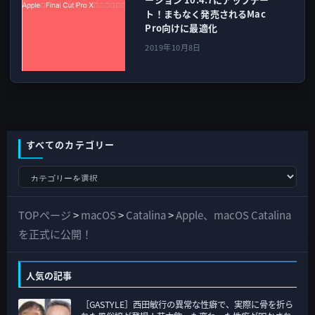
ト！まもなく発売されるMac
Pro向けに最適化
2019年10月8日
すべてのカテゴリー
す
べ
て
TOPページ
>
macOS
>
Catalina
>
Apple、macOS Catalina
の
を正式に公開！
カ
テ
人気の記事
ゴ
［GASTYLE］西田敏行の異常な性癖で、実際に骨を折ら
リ