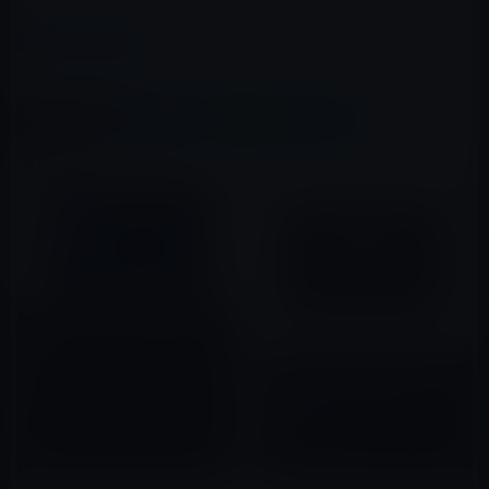
カテゴリー
Catalina
この記事をシェア
X(Twitter)
Facebook
LINE
B!はてブ
関連記事
macOS Catalinaの公開は10
月！
Apple、新Mac Pro用に
2019年09月11日
Expansion Slot Utilityアプリ
を復活！
2019年07月02日