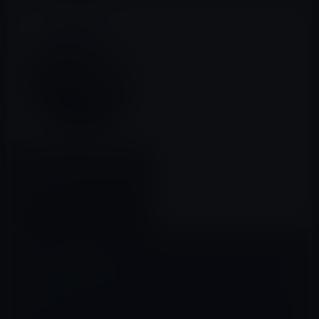
Apple、macOS Catalina
10.15.1を正式に公開！新絵文字
をサポート
2019年10月30日
コメントを残す
メールアドレスが公開されることはありません。
※
が付いている欄は
必須項目です
コメント
※