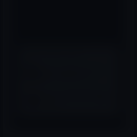
でもスクリーンタイムが利用できるようになりま
す。これにより、自分が各アプリケーションやウ
ェブサイトで費やしている時間をチェックして、
Macを使用する際の時間の使い方を管理できるよ
うになります。
📖 あわせて読みたい記事
Apple、macOS 10.15 Catalina
beta 3を開発者に公開！
Apple、macOS Catalina 10.15.2
beta 2［Build 19C39d］を開発者
に公開！