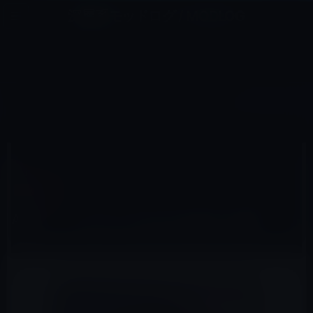
コ
ナ
深層系モッドログ / MODLOG
ン
ビ
ライフ、サイエンス、ガジェットほか、この迷宮を楽しむ人たちへ
テ
ゲ
ン
ー
CATALINA
ツ
シ
HOME
macOS
Catalina
Apple、macOS Catalinaを正式に公開！
へ
ョ
ス
ン
キ
に
ッ
移
2019年10月8日
M林檎
プ
動
Catalina
Apple、macOS Catalinaを正式に公開！