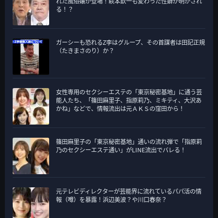
れた風俗嬢が登場！萩本欽一も変わった性癖が明かされ
ー
る！？
ガーシーも恐れるZ李はグループ、その首謀者は田記正規
（たきまさのり）か？
女性専用のセクシーエステの「東京秘密基地」に通う芸
能人たち、「篠田麻里子、指原莉乃、ミキティ、大沢あ
かね」などで、情報流出は元ＡＫＳの窪田から！
篠田麻里子の「東京秘密基地」通いの流れ弾で「指原莉
乃のセクシーエステ通い」がLINE流出でバレる！
元テレビディレクターが芸能界に流れているパパ活の情
報（噂）を暴露！浜辺美波？や川口春奈？