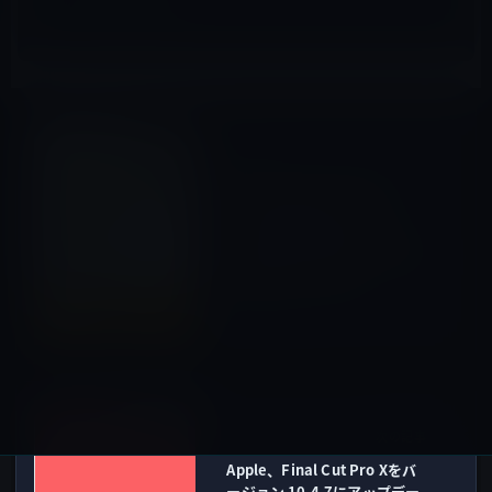
Kindle本
前の記事
本日（2019年10月8日）の
Kindle日替わりセール、
「「読む」技術～速読・精
読・味読の力をつける～ (光文
社新書) 」ほか計3冊
2019年10月8日
Macアプリ
次の記事
Apple、Final Cut Pro Xをバ
ージョン 10.4.7にアップデー