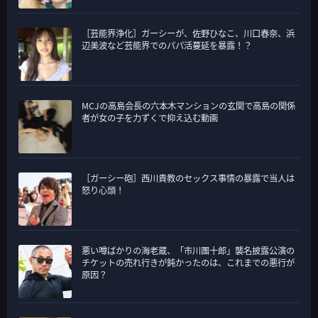
［芸能界浄化］ガーシーが、佐野ひなこ、川口春奈、浜
辺美波など芸能界でのパパ活蔓延を暴露！？
MCJの高島会長の六本木マンションの玄関で高島の関係
者が女の子を力ずくで抑え込む動画
［ガーシー砲］西川貴教のセックス事情の暴露で当人は
怒り心頭！
悪い噂ばかりの海老蔵、「市川團十郎」襲名披露公演の
チケットの売れ行きが鈍かったのは、これまでの悪行が
原因？