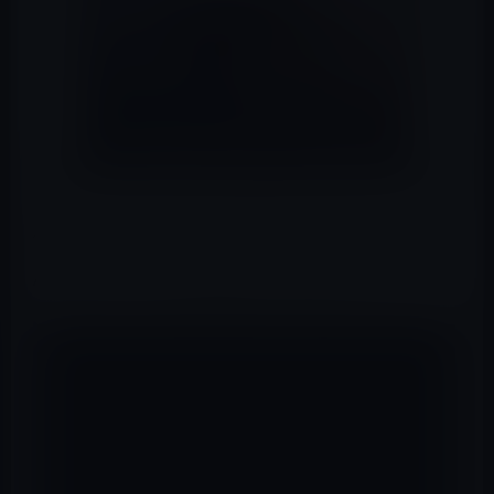
Appleが、macOS Catalinaを正式に公開しました。
Appleのコメント及び新機能は以下の通りです。
macOS Catalinaでは、世界有数のクリエイティ
ブな開発者による新作や、ここでだけ楽しめるゲ
ームを目玉とする画期的な新ゲームサブスクリプ
ションサービスの Apple Arcade も楽しめるよう
になります。Macで楽しむエンターテインメント