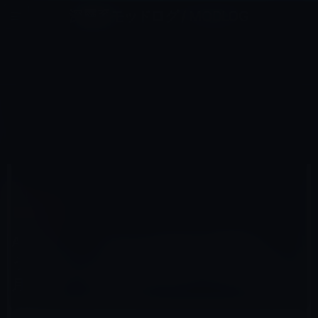
コ
ナ
深層系モッドログ / MODLOG
ン
ビ
ライフ、サイエンス、ガジェットほか、この迷宮を楽しむ人たちへ
テ
ゲ
ン
ー
KINDLE本
ツ
シ
HOME
セール情報
Kindle本
へ
ョ
Amazon、「Kindle unlimitedを始めよう！」キャンペーンを実施中！有料会員2ヶ月継続で、980円ポイ
ントバック（1/4まで）
ス
ン
キ
に
ッ
移
プ
動
2017年12月27日
M林檎
Kindle本
Amazon、「Kindle unlimitedを始めよ
う！」キャンペーンを実施中！有料会員2ヶ
月継続で、980円ポイントバック（1/4まで）