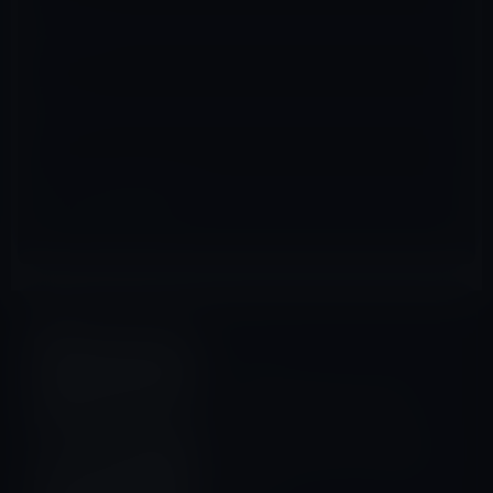
メール
※
サイト
Amazonタイムセール
前の記事
【Amazon タイムセールのピ
ックアップ商品（12/27）
①】「Bluetoothマウス 超薄
型 充電式 ワイヤレス」など全
19品