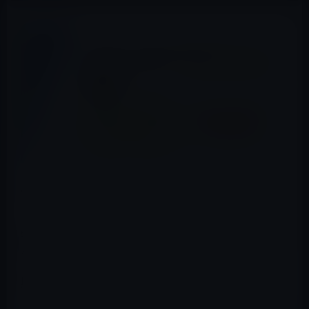
Amazonが、「Kindle unlimitedを始めよう！」キャンペ
ーンを実施しています。
特典として有料会員2ヶ月継続で、980円ポイントバック
を受けられます。
期限は1月4日までです。