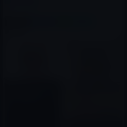
カテゴリー
Kindle本
この記事をシェア
X(Twitter)
Facebook
LINE
B!はてブ
関連記事
本日（2020年9月4日）の
Kindle日替わりセール、「楽し
くなければ成果は出ない」ほか
計3冊
2020年09月04日
本日（2020年4月28日）の