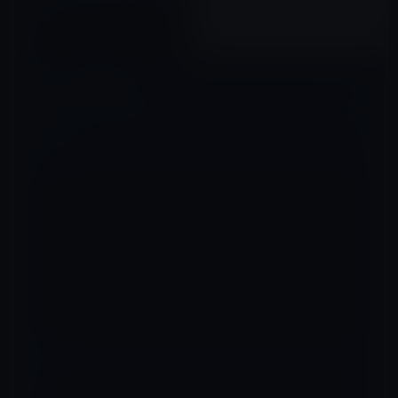
最強のビジネスマンになる本」
599円
2016年10月20日
コメントを残す
メールアドレスが公開されることはありません。
※
が付いている欄は
必須項目です
コメント
※
名前
※