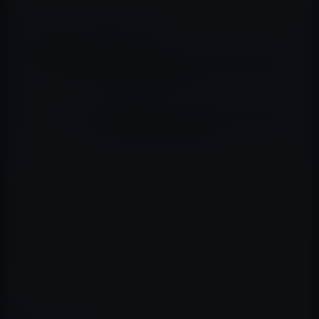
📖 あわせて読みたい記事
Kindle日替わりセール、「ワーク・シフト
─孤独と貧困から自由になる働き方の未来図
<2025> Kindle版」799円
Kindle日替わりセール、横山了一 (著)・加藤
マユミ (著)「飯田橋のふたばちゃん ： 1 (ア
クションコミックス)」99円
Kindle Unlimitedのサービスでは、「Kindle Unlimited」
のロゴがついた本を月額980円で何冊でも読むことができ
るサービスです。
Amazon → Kindle unlimitedを始めよう！