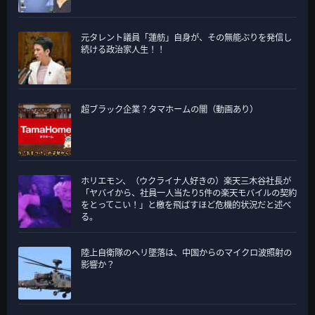
元タレント議員「蓮舫」自身が、その無能ぶりを発信し
続ける政治家人生！！
超ブラック企業？タマホームの闇（動画あり）
ホリエモン、（ウクライナ人好きの）楽天三木谷社長が
「ヤバイから、社員一人当たり5件の楽天モバイルの契約
をとってこい！」と檄を飛ばすほど危機的状況だと述べ
る。
陸上自衛隊のヘリ墜落は、中国からのマイクロ波照射の
影響か？