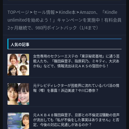
べ
て
TOPページ
>
セール情報
>
Kindle本
>
Amazon、「Kindle
の
unlimitedを始めよう！」キャンペーンを実施中！有料会員
カ
2ヶ月継続で、980円ポイントバック（1/4まで）
テ
ゴ
人気の記事
リ
女性専用のセクシーエステの「東京秘密基地」に通う芸
ー
能人たち、「篠田麻里子、指原莉乃、ミキティ、大沢あ
かね」などで、情報流出は元ＡＫＳの窪田から！
元テレビディレクターが芸能界に流れているパパ活の情
報（噂）を暴露！浜辺美波？や川口春奈？
元ＡＫＢ４８篠田麻里子、旦那との不倫泥沼騒動の音声
が流出しても「私が不倫をした事実はありません」と否
定、今後の対応に見通しがあるのか？