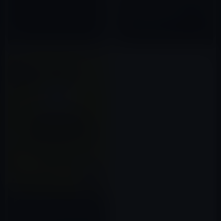
Kindle日替わりセール、「合意
のない13歳以上の者に対し、暴
行や脅迫を用いてわいせつな行
2020年04月28日
為をすると成立します」ほか計3
冊
Kindle日替わりセール、田中耕
比古（著）「数字力×EXCELで