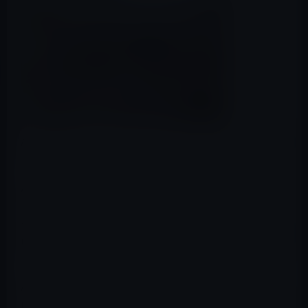
AppleInsider
が、サニーベールキャンパスで夜間、モータ
ー音が発生していると伝えています。
Appleのサニーベールキャンパスは、市内の約0万平方フ
ィートを占め、7つの建物からなっています。
その一部から、深夜11時頃、モーター音が発生し、それ
に不満を募らせた近隣住民がサニーベール市に苦情を申
し立ているとのことです。
Appleの自動運転電気自動車のプロジェクト「Titan」
は、サニーベールキャンパスで進められていると見られ