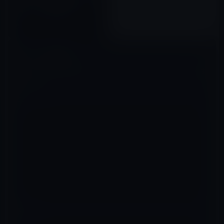
Apple、自動運転自動車のテス
トドライバーを増員！
2019年08月09日
コメントを残す
メールアドレスが公開されることはありません。
※
が付いている欄は
必須項目です
コメント
※
名前
※