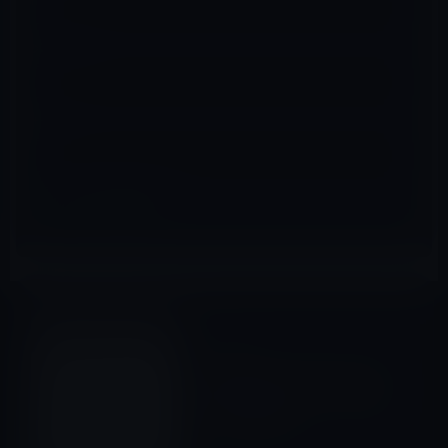
メール
※
サイト
Apple Watch（Series 2以
前）
前の記事
将来のApple Watchでは、環
境音を測定しiPhoneの通知音
量を自動調整か？
2016年2月12日