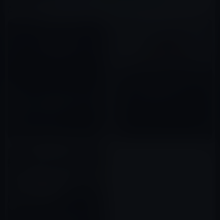
関連記事
Apple、電気自動車の充電ステ
ーション建設を検討か？
Apple、ランボルギーのニエグ
ゼクティブを雇用しApple Car
2016年05月26日
開発チームへ投入
2022年07月28日