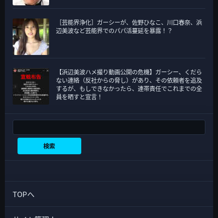
［芸能界浄化］ガーシーが、佐野ひなこ、川口春奈、浜
辺美波など芸能界でのパパ活蔓延を暴露！？
【浜辺美波ハメ撮り動画公開の危機】ガーシー、くだら
ない連絡（反社からの脅し）があり、その依頼者を追及
するが、もしできなかったら、連帯責任でこれまでの全
員を晒すと宣言！
検索
検索
TOPへ