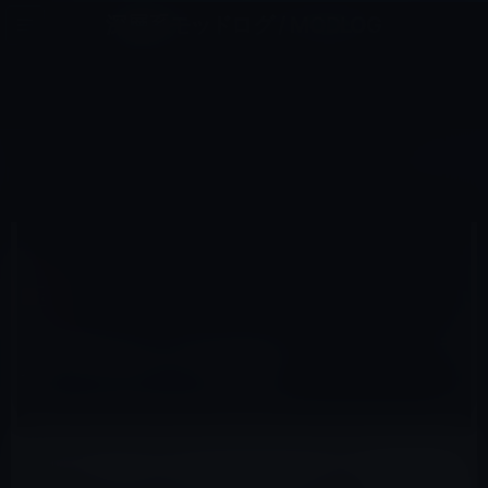
コ
ナ
深層系モッドログ / MODLOG
ン
ビ
ライフ、サイエンス、ガジェットほか、この迷宮を楽しむ人たちへ
テ
ゲ
ン
ー
CAR
ツ
シ
HOME
Car
「Apple Car」のテストか？ サニーベールキャンパスでモーター音発生
へ
ョ
ス
ン
キ
に
ッ
移
2016年2月12日
M林檎
プ
動
Car
「Apple Car」のテストか？ サニーベールキ
ャンパスでモーター音発生