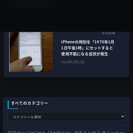
iPhone全般
次の記事
iPhoneの時刻を「1970年1月
1日午後1時」にセットすると
使用不能になる症状が発生
2016年2月12日
すべてのカテゴリー
す
べ
て
TOPページ
>
Car
>
「Apple Car」のテストか？ サニーベー