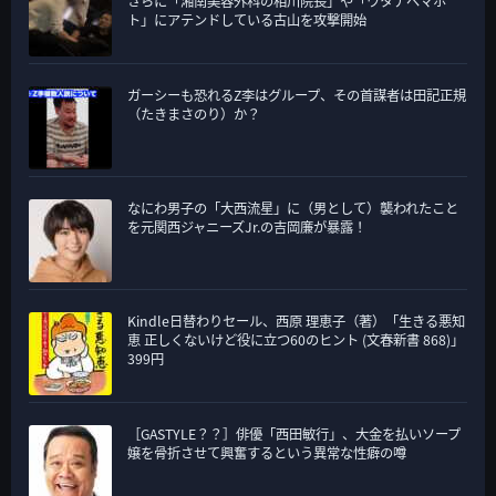
さらに「湘南美容外科の相川院長」や「ワタナベマホ
ト」にアテンドしている古山を攻撃開始
ガーシーも恐れるZ李はグループ、その首謀者は田記正規
（たきまさのり）か？
なにわ男子の「大西流星」に（男として）襲われたこと
を元関西ジャニーズJr.の吉岡廉が暴露！
Kindle日替わりセール、西原 理恵子（著）「生きる悪知
恵 正しくないけど役に立つ60のヒント (文春新書 868)」
399円
［GASTYLE？？］俳優「西田敏行」、大金を払いソープ
嬢を骨折させて興奮するという異常な性癖の噂