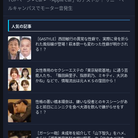
の
ルキャンパスでモーター音発生
カ
テ
人気の記事
ゴ
［GASTYLE］西田敏行の異常な性癖で、実際に骨を折ら
リ
れた風俗嬢が登場！萩本欽一も変わった性癖が明かされ
ー
る！？
女性専用のセクシーエステの「東京秘密基地」に通う芸
能人たち、「篠田麻里子、指原莉乃、ミキティ、大沢あ
かね」などで、情報流出は元ＡＫＳの窪田から！
性格の悪い橋本環奈は、嫌いな役者とのキスシーンがあ
ると前日にニンニクを食べ大酒を飲んで嫌がらせをす
る！？
［ガーシー砲］未成年を紹介して「山下智久」をハメ、