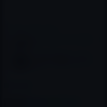
ており、深夜のモーター音は、そのテストの可能性があ
ります。
📖 あわせて読みたい記事
トヨタ、「2020 GR スープラ」にCarPlayを
搭載！
マップを構築し自動運転のテストのための
EyeDriveユニットを搭載したスバル・イン
プレッサ
カテゴリー
Car
この記事をシェア
X(Twitter)
Facebook
LINE
B!はてブ