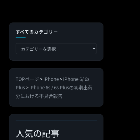
すべてのカテゴリー
す
べ
て
の
TOPページ
>
iPhone
>
iPhone 6/ 6s
カ
Plus
>
iPhone 6s / 6s Plusの初期出荷
テ
分における不具合報告
ゴ
リ
ー
人気の記事