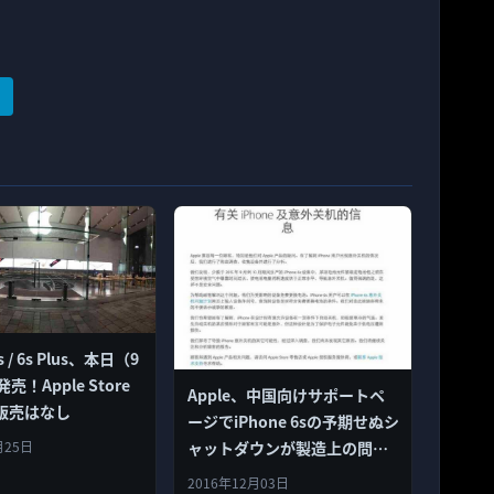
6s / 6s Plus、本日（9
売！Apple Store
Apple、中国向けサポートペ
販売はなし
ージでiPhone 6sの予期せぬシ
ャットダウンが製造上の問題
月25日
であることを説明
2016年12月03日