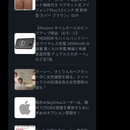
ンド機能付き マグネット式 アイ
フォン7 Plus 5.5インチ 用 財布
型 カバー ブラウン」ほか
【Amazon タイムセールのピッ
クアップ商品 （8/3）①】
「KEDRON モバイルバッテリー
Qi ワイヤレス充電 24000mAh 大
容量 置くだけ充電 無線と有線
急速充電 デュアル入力ポ ート」
など全7品
ガーシー、きくりんのヘアカッ
ト中に女性遍歴を語る。エイベ
ックスの松浦会長の女性関係の
話も！
既存のSkyDriveユーザーは、無
料で25GBの容量を確保すために
早めのオプション登録を！