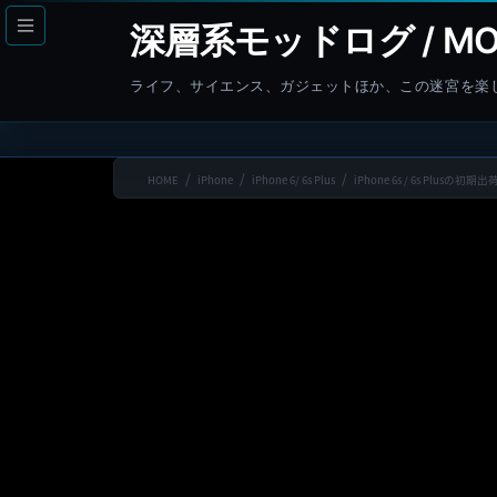
コ
ナ
深層系モッドログ / MO
ン
ビ
テ
ゲ
ライフ、サイエンス、ガジェットほか、この迷宮を楽
ン
ー
ツ
シ
へ
ョ
HOME
iPhone
iPhone 6/ 6s Plus
iPhone 6s / 6s Plu
ス
ン
キ
に
ッ
移
プ
動