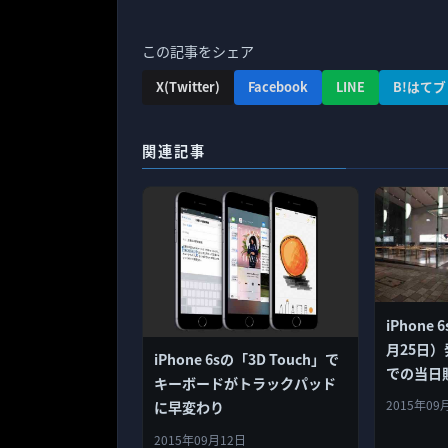
この記事をシェア
X(Twitter)
Facebook
LINE
B!はてブ
関連記事
iPhone 
月25日）発
iPhone 6sの「3D Touch」で
での当日
キーボードがトラックパッド
2015年09
に早変わり
2015年09月12日