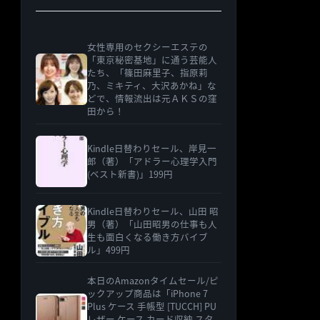
女性専用のセクシーエステの
「東京秘密基地」に通う芸能人
たち、「篠田麻里子、指原莉
乃、ミキティ、大沢あかね」な
どで、情報流出は元ＡＫＳの窪
田から！
Kindle日替わりセール、岸見一
郎（著）「アドラー心理学入門
(ベスト新書)」199円
Kindle日替わりセール、山田 昭
男（著）「山田昭男の仕事も人
生も面白くなる働き方バイブ
ル」499円
本日のAmazonタイムセール/ピ
ックアップ商品は「iPhone 7
Plus ケース 手帳型 [TUCCH] PU
レザー ケース カード収納 スタ