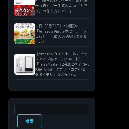
Kindle日替わりセール、廣戸聡
一（著）『一生疲れない「カラ
ダ」の作り方』299円
本日（9月21日）が期限の
「Amazon Kindle本セール」を
ご紹介！（最大50％OFFの４セ
ール）
【Amazon タイムセールのピッ
クアップ商品（12/14）①】
「TerraMaster F2-420 2ベイ NAS
2.0GHz intelクアッドコアCPU
4GBメモリ」など全16品
検索
検索