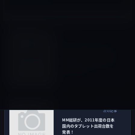
IT総合
前の記事
ソフトバンクWi-Fiスポット
が、ソフトバンクモバイル契
約端末以外からも日額490円
で利用可能に！
2012年7月13日
IT総合
次の記事
MM総研が、2011年度の日本
国内のタブレット出荷台数を
発表！