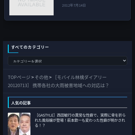
2012年7月14日
すべてのカテゴリー
す
べ
て
TOPページ
>
その他
>
［モバイル林檎ダイアリー
の
20120713］ 携帯各社の大雨被害地域への対応は？
カ
テ
人気の記事
ゴ
［GASTYLE］西田敏行の異常な性癖で、実際に骨を折ら
リ
れた風俗嬢が登場！萩本欽一も変わった性癖が明かされ
ー
る！？