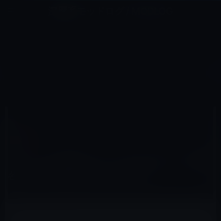
コ
ナ
深層系モッドログ / MODLOG
ン
ビ
ライフ、サイエンス、ガジェットほか、この迷宮を楽しむ人たちへ
テ
ゲ
ン
ー
その他
ツ
シ
HOME
その他
［モバイル林檎ダイアリー20120713］ 携帯各社の大雨被害地域への対応は？
へ
ョ
ス
ン
キ
に
ッ
移
プ
動
2012年7月13日
M林檎
その他
［モバイル林檎ダイアリー20120713］ 携帯
各社の大雨被害地域への対応は？