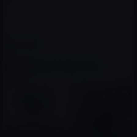
釣魚台」
という中国初のアプリがあります。このアプリ
は、過激ではありませんが、尖閣問題の世論を盛り上げ
て、反日の世論を高めたいのでしょうね。
さて、おやすみなさい。m(_ _)m
カテゴリー
その他
この記事をシェア
X(Twitter)
Facebook
LINE
B!はてブ
関連記事
［ライフ］大切なのはあなたの
尊敬を集める顔が溶ける奇病の