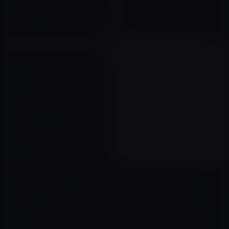
デバイスではなく、あなたの思
インド人男性
考の前に座ること？
2023年01月17日
2022年08月04日
この人たち、本当にアノニマ
ス？渋谷でのゴミ拾いによる抗
議活動。
2012年07月07日
コメントを残す
メールアドレスが公開されることはありません。
※
が付いている欄は
必須項目です
コメント
※