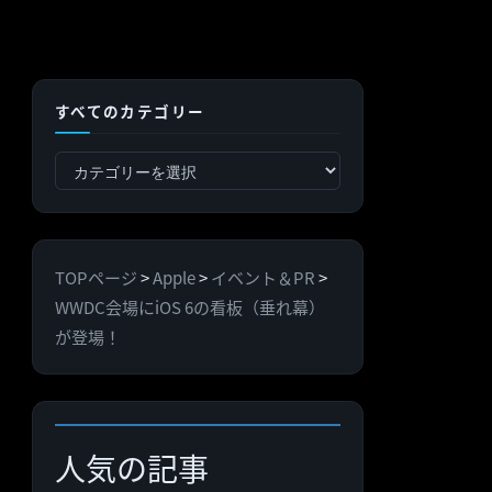
すべてのカテゴリー
す
べ
て
の
TOPページ
>
Apple
>
イベント＆PR
>
カ
WWDC会場にiOS 6の看板（垂れ幕）
テ
が登場！
ゴ
リ
ー
人気の記事