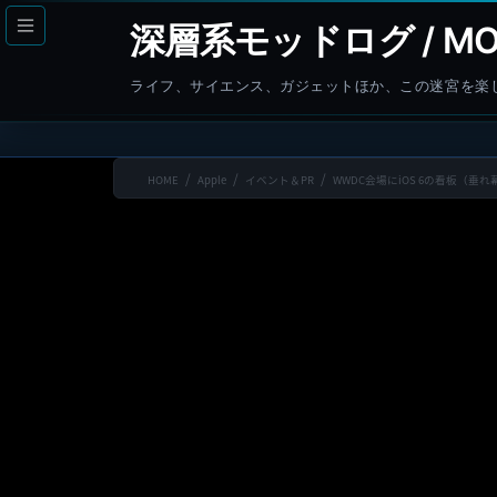
コ
ナ
深層系モッドログ / MO
ン
ビ
テ
ゲ
ライフ、サイエンス、ガジェットほか、この迷宮を楽
ン
ー
ツ
シ
へ
ョ
HOME
Apple
イベント＆PR
WWDC会場にiOS 6の看板（垂
ス
ン
キ
に
ッ
移
プ
動