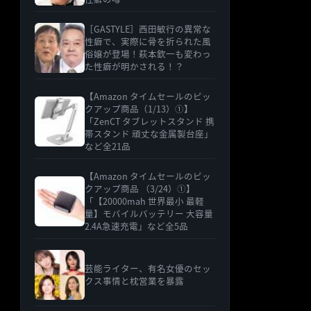
［GASTYLE］西田敏行の異常な
性癖で、実際に骨を折られた風
俗嬢が登場！萩本欽一も変わっ
た性癖が明かされる！？
【Amazon タイムセールのピッ
クアップ商品（1/13）①】
「ZenCT タブレットスタンド 携
帯スタンド 頑丈な金属製台座」
など全21品
【Amazon タイムセールのピッ
クアップ商品 （3/24）①】
「【20000mah 世界最小 最軽
量】モバイルバッテリー 大容量
2.4A急速充電」など全5品
芸能ライター、有名女優のセッ
クス事情と枕営業を暴露