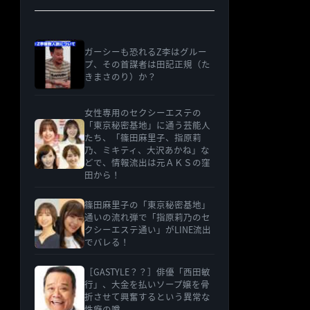
ガーシーも恐れるZ李はグルー
プ、その首謀者は田記正規（た
きまさのり）か？
女性専用のセクシーエステの
「東京秘密基地」に通う芸能人
たち、「篠田麻里子、指原莉
乃、ミキティ、大沢あかね」な
どで、情報流出は元ＡＫＳの窪
田から！
篠田麻里子の「東京秘密基地」
通いの流れ弾で「指原莉乃のセ
クシーエステ通い」がLINE流出
でバレる！
［GASTYLE？？］俳優「西田敏
行」、大金を払いソープ嬢を骨
折させて興奮するという異常な
性癖の噂