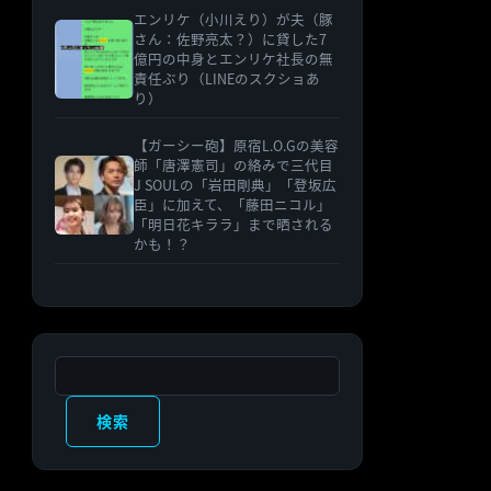
エンリケ（小川えり）が夫（豚
さん：佐野亮太？）に貸した7
億円の中身とエンリケ社長の無
責任ぶり（LINEのスクショあ
り）
【ガーシー砲】原宿L.O.Gの美容
師「唐澤憲司」の絡みで三代目
J SOULの「岩田剛典」「登坂広
臣」に加えて、「藤田ニコル」
「明日花キララ」まで晒される
かも！？
検索
検索