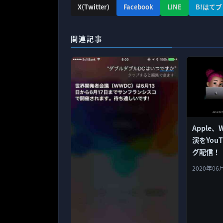
X(Twitter)
Facebook
LINE
B!はてブ
関連記事
Apple、
演をYou
グ配信！
2020年06