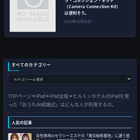
ラ・コネクション・キット
（Camera Connection Kit）
は便利そう。
2010年12月15日
すべてのカテゴリー
す
べ
て
TOPページ
>
iPad
>
iPad全般
>
ヒルトンホテルのiPadを使
の
った「おうちde結婚式」はどんな人が利用するの。
カ
テ
人気の記事
ゴ
女性専用のセクシーエステの「東京秘密基地」に通う芸
リ