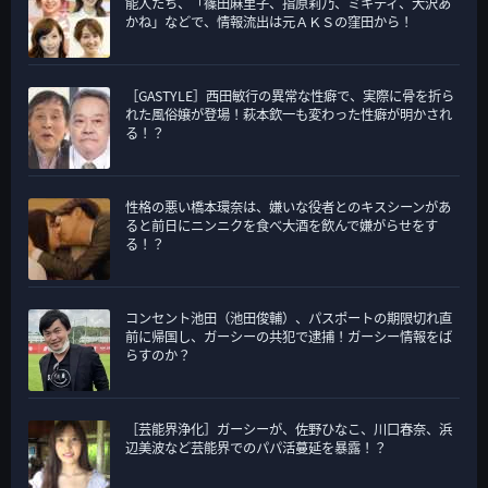
能人たち、「篠田麻里子、指原莉乃、ミキティ、大沢あ
ー
かね」などで、情報流出は元ＡＫＳの窪田から！
［GASTYLE］西田敏行の異常な性癖で、実際に骨を折ら
れた風俗嬢が登場！萩本欽一も変わった性癖が明かされ
る！？
性格の悪い橋本環奈は、嫌いな役者とのキスシーンがあ
ると前日にニンニクを食べ大酒を飲んで嫌がらせをす
る！？
コンセント池田（池田俊輔）、パスポートの期限切れ直
前に帰国し、ガーシーの共犯で逮捕！ガーシー情報をば
らすのか？
［芸能界浄化］ガーシーが、佐野ひなこ、川口春奈、浜
辺美波など芸能界でのパパ活蔓延を暴露！？