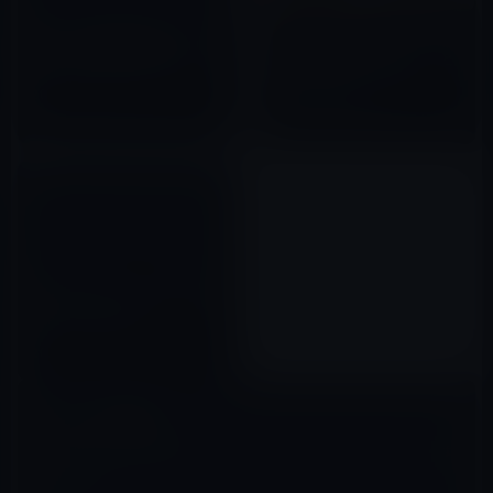
ANAが全客室乗務員6,000人に
Apple、iPadが様々なシーンで
iPadを配布し業務を効率化！
活躍できるデバイスであること
をPRする動画「Travel
2011年09月21日
Simply」、「Organisated
2018年07月10日
Notes」、「Paperless
Paperswork」、「All Your
Stuff」を公開！
iPadをMacタブレットに変身さ
せる「OS X Pad HD」
2012年08月12日
コメントを残す
メールアドレスが公開されることはありません。
※
が付いている欄は
必須項目です