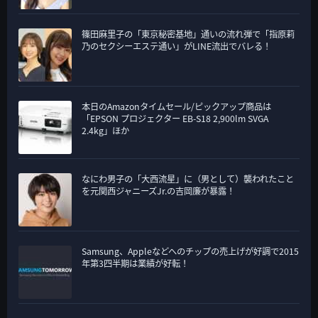
篠田麻里子の「東京秘密基地」通いの流れ弾で「指原莉
乃のセクシーエステ通い」がLINE流出でバレる！
本日のAmazonタイムセール/ピックアップ商品は
「EPSON プロジェクター EB-S18 2,900lm SVGA
2.4kg」ほか
なにわ男子の「大西流星」に（男として）襲われたこと
を元関西ジャニーズJr.の吉岡廉が暴露！
Samsung、Appleなどへのチップの売上げが好調で2015
年第3四半期は業績が好転！