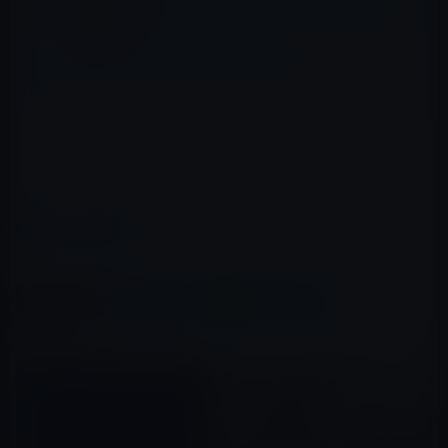
AppleのGenius Bar（ジーニアスバー）でiPadが大活
躍する日が近い！？
iPadがあれば、芸術でも何でもできる？
参考:ロケットニュース24
(ヒルトンホテル)
カテゴリー
iPad全般
この記事をシェア
X(Twitter)
Facebook
LINE
B!はてブ
関連記事