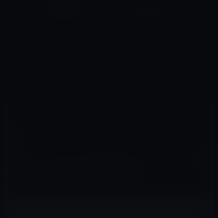
コ
ナ
深層系モッドログ / MODLOG
ン
ビ
ライフ、サイエンス、ガジェットほか、この迷宮を楽しむ人たちへ
テ
ゲ
ン
ー
IPAD全般
ツ
シ
HOME
iPad
iPad全般
へ
ョ
ヒルトンホテルのiPadを使った「おうちde結婚式」はどんな人が利用するの。
ス
ン
キ
に
ッ
移
プ
動
2010年12月15日
M林檎
iPad全般
ヒルトンホテルのiPadを使った「おうちde結
婚式」はどんな人が利用するの。