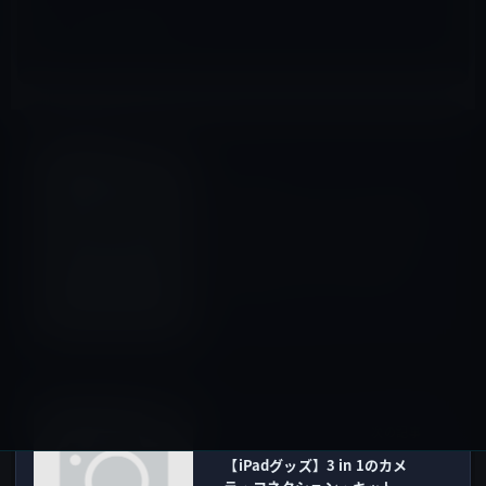
iPhone用
前の記事
新発売のPocket WiFi Sは通話
できるモバイル・ルーターな
のか、それともデザリング可
能なスマートフォンなのか？
2010年12月14日
iPad用
次の記事
【iPadグッズ】3 in 1のカメ