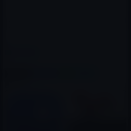
（リンク状態でiPadを撮影すると画像が入れ子状態にな
ります）
ほんとうに便利です。価格は両方のアプリであわせて115
円と良心的です。
これからバリバリ、記録用に使っていきます。
カテゴリー
iOSアプリ
この記事をシェア
X(Twitter)
Facebook
LINE
B!はてブ
関連記事
iPhone 6sの「3D Touch」ディ