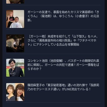
ガーシーの友達で、暴露を始めたカリスマ美容師の「き
くりん」（菊池勲）は、ゆうこりん（小倉優子）の元旦
那。
［ガーシー砲］未成年を紹介して「山下智久」をハメ、
さらに「湘南美容外科の相川院長」や「ワタナベマホ
ト」にアテンドしている古山を攻撃開始
コンセント池田（池田俊輔）、パスポートの期限切れ直
前に帰国し、ガーシーの共犯で逮捕！ガーシー情報をば
らすのか？
篠田麻里子の「東京秘密基地」通いの流れ弾で「指原莉
乃のセクシーエステ通い」がLINE流出でバレる！