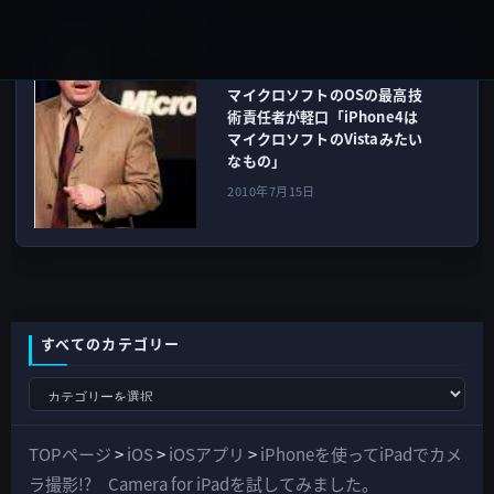
IT総合
次の記事
マイクロソフトのOSの最高技
術責任者が軽口「iPhone4は
マイクロソフトのVistaみたい
なもの」
2010年7月15日
すべてのカテゴリー
す
べ
て
TOPページ
>
iOS
>
iOSアプリ
>
iPhoneを使ってiPadでカメ
の
ラ撮影!? Camera for iPadを試してみました。