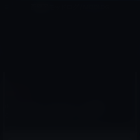
コ
ナ
深層系モッドログ / MODLOG
ン
ビ
ライフ、サイエンス、ガジェットほか、この迷宮を楽しむ人たちへ
テ
ゲ
ン
ー
IOSアプリ
ツ
シ
HOME
iOS
iOSアプリ
へ
ョ
iPhoneを使ってiPadでカメラ撮影!? Camera for iPadを試してみました。
ス
ン
キ
に
ッ
移
プ
動
2010年7月15日
M林檎
iOSアプリ
iPhoneを使ってiPadでカメラ撮影!?
Camera for iPadを試してみました。