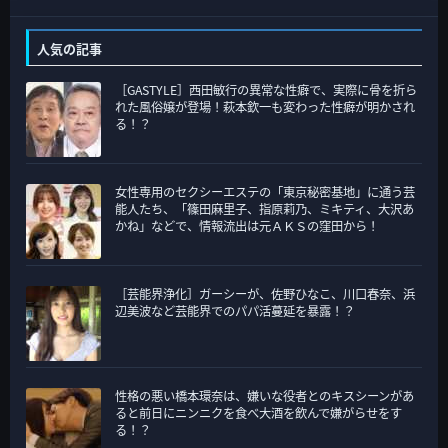
カ
テ
人気の記事
ゴ
［GASTYLE］西田敏行の異常な性癖で、実際に骨を折ら
リ
れた風俗嬢が登場！萩本欽一も変わった性癖が明かされ
ー
る！？
女性専用のセクシーエステの「東京秘密基地」に通う芸
能人たち、「篠田麻里子、指原莉乃、ミキティ、大沢あ
かね」などで、情報流出は元ＡＫＳの窪田から！
［芸能界浄化］ガーシーが、佐野ひなこ、川口春奈、浜
辺美波など芸能界でのパパ活蔓延を暴露！？
性格の悪い橋本環奈は、嫌いな役者とのキスシーンがあ
ると前日にニンニクを食べ大酒を飲んで嫌がらせをす
る！？