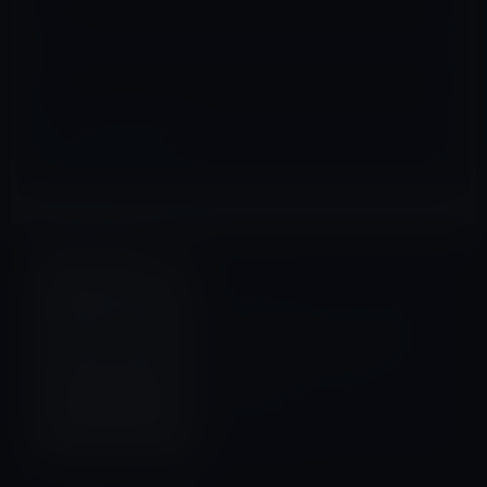
サイト
iPad用
前の記事
ビジネスにボールペン付きタ
ッチペンは便利！？ リンク
スインターナショナルの
IP016B
2010年7月14日