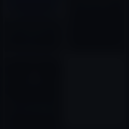
スプレイで重さを比較するアプ
リ（Swiftのコードも公開）
2015年10月26日
Apple、「Apple サポート」ア
プリをバージョン 2.0にアップ
デート！「発見」セクションを
追加
2017年11月30日
Apple、スペシャルイベントで
スパーマリオ「Super Mario
Run」（iOSアプリ）の登場を
アナウンス！
2016年09月08日