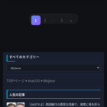
投
稿
…
»
の
1
2
5
固
固
固
定
定
定
ペ
ペ
ペ
ペ
ー
ー
ー
ジ
ジ
ジ
ー
ジ
送
り
すべてのカテゴリー
す
べ
て
TOPページ
>
macOS
>
Mojeve
の
カ
人気の記事
テ
［GASTYLE］西田敏行の異常な性癖で、実際に骨を折ら
ゴ