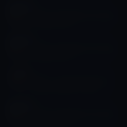
Mojeve
Apple、macOS Mojave 10.14.6 beta
4を開発者に公開！
Mojeve
Apple、macOS Mojave 10.14.6 beta
3を開発者に公開！
Mojeve
Apple、「macOS Mojave 10.14.5
Boot Camp Update」を公開！
Mojeve
Apple、macOS Mojave 10.14.6 beta
2を開発者に公開！