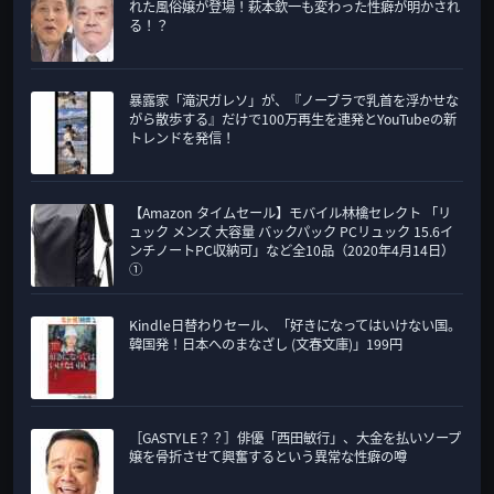
れた風俗嬢が登場！萩本欽一も変わった性癖が明かされ
リ
る！？
ー
暴露家「滝沢ガレソ」が、『ノーブラで乳首を浮かせな
がら散歩する』だけで100万再生を連発とYouTubeの新
トレンドを発信！
【Amazon タイムセール】モバイル林檎セレクト 「リ
ュック メンズ 大容量 バックパック PCリュック 15.6イ
ンチノートPC収納可」など全10品（2020年4月14日）
①
Kindle日替わりセール、「好きになってはいけない国。
韓国発！日本へのまなざし (文春文庫)」199円
［GASTYLE？？］俳優「西田敏行」、大金を払いソープ
嬢を骨折させて興奮するという異常な性癖の噂