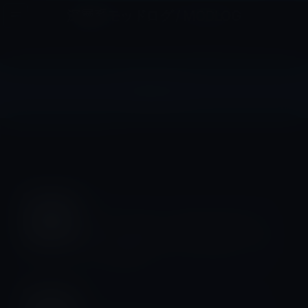
コ
ナ
深層系モッドログ / MODLOG
ン
ビ
ライフ、サイエンス、ガジェットほか、この迷宮を楽しむ人たちへ
テ
ゲ
ン
ー
ツ
シ
Mojeve
へ
ョ
ス
ン
HOME
macOS
Mojeve
キ
に
ッ
移
プ
動
Mojeve
Apple、重大なバグ修正を含む新しい
macOS Mojave10.14.6補足アップデ
ートを公開！
Mojeve