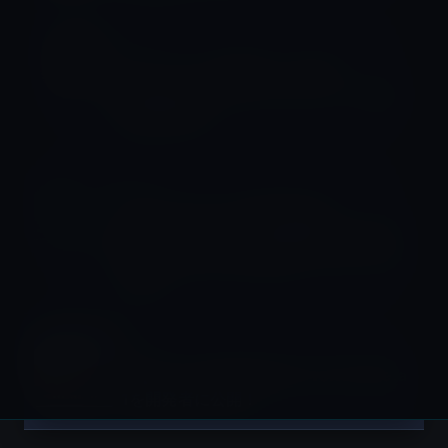
Mojeve
セキュリティ研究者、macOS
Gatekeeper（ゲートキーパー）の脆
弱性を発見！
Mojeve
Apple、15インチMacBook
Pro（2018、2019）を対象にmacOS
Mojave 10.14.5の追加アップデートを
公開！
Mojeve
Apple、macOS Mojave 10.14.6 beta
1を開発者に公開！