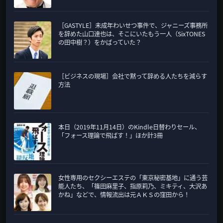
［GASTYLE］未成年わいせつ事件で、ジャニーズ事務所
を辞めた山口達也は、そこにいたもう一人（SixTONES
の田中樹？）をかばっていた？
［ビジネスの現場］会社で黙って辞める人たちを減らす
方法
本日（2019年11月14日）のKindle日替わりセール、
「フォース理論で飛ばす！」ほか計3冊
女性専用のセクシーエステの「東京秘密基地」に通う芸
能人たち、「篠田麻里子、指原莉乃、ミキティ、大沢あ
かね」などで、情報流出は元ＡＫＳの窪田から！