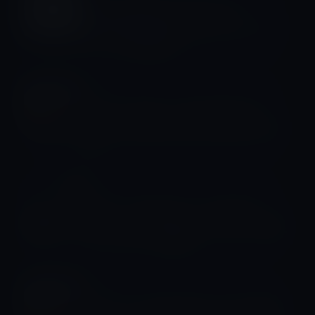
Appleが問題のあるSafari14と
macOSMojaveのセキュリティアップ
デートの公開停止！
Mojeve
Apple、Apple、macOS Mojave
10.14.6 Supplemental Update 2を公
開！
iOS 12
Apple、tvOS 12.4.1、watchOS
5.3.1、macOS Mojave 10.14.6の補足
アップデートを公開！
Mojeve
Apple、macOS Mojave 10.14.6追加