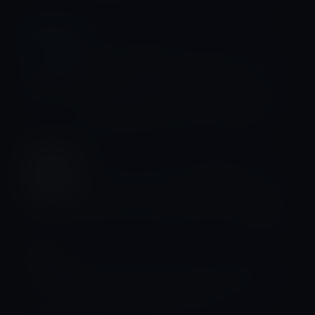
スティーブ・ジョブス
1997年7月24日（木）のスティーブ・
ジョブズ氏発信の社内メールは、
Microsoftのビル・ゲイツ氏の協力が
Apple復活に不可欠なことを示す
スティーブ・ジョブス
スティーブ・ジョブズが署名した文
書、スティーブ・ウォズニアックのリ
リースフォームのオークションが開始
スティーブ・ジョブス
スティーブ・ジョブズ（〜2011）、大
統領自由勲章を授与される