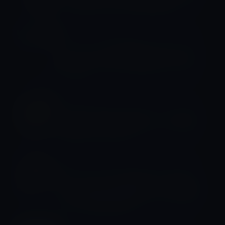
った成功するために必須の能力！
スティーブ・ジョブス
ティム・クックCEOは、スティーブ・
ジョブズから学んだ習慣を今でも守っ
ている。
サイエンス
今後25年の間に人類はAI（人工知能）
と戦うかもしれない。
スティーブ・ジョブス
スティーブ・ジョブズアーカイブか
ら、Appleの共同創業者による感動的
な3つの重要な教訓