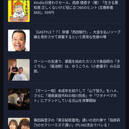
Kindle日替わりセール、西原 理恵子（著）「生きる悪
知恵 正しくないけど役に立つ60のヒント (文春新書
868)」399円
［GASTYLE？？］俳優「西田敏行」、大金を払いソープ
嬢を骨折させて興奮するという異常な性癖の噂
ガーシーの友達で、暴露を始めたカリスマ美容師の「き
くりん」（菊池勲）は、ゆうこりん（小倉優子）の元旦
那。
［ガーシー砲］未成年を紹介して「山下智久」をハメ、
さらに「湘南美容外科の相川院長」や「ワタナベマホ
ト」にアテンドしている古山を攻撃開始
篠田麻里子の「東京秘密基地」通いの流れ弾で「指原莉
乃のセクシーエステ通い」がLINE流出でバレる！