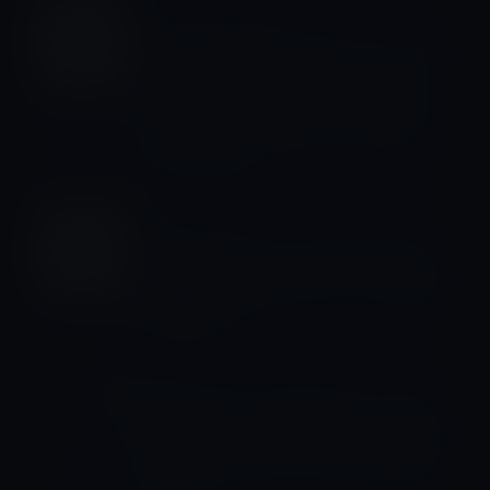
スティーブ・ジョブス
［Code Conference］ローレン・パウ
エル・ジョブズ、ジョニー・アイブ、
ティム・クックなどがチームを組んで
「スティーブ・ジョブズ・アーカイ
ブ」を立ち上げ
スティーブ・ジョブス
15年前のスティーブ ジョブズによる
「すべての iPhone ユーザー」に向けて
の公開書簡
スティーブ・ジョブス
84歳で亡くなった三宅一世（イッセイ
ミヤケ）は、スティーブ・ジョブズが
いつも着ていたタートルネックのデザ
イナー