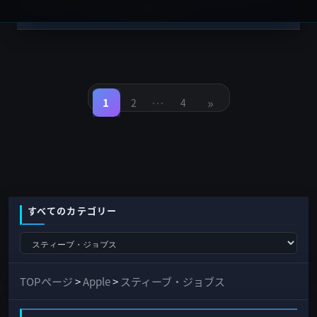
タログが閲覧可能！
投
稿
…
»
の
1
2
4
固
固
固
定
定
定
ペ
ペ
ペ
ペ
ー
ー
ー
ジ
ジ
ジ
ー
ジ
送
り
すべてのカテゴリー
す
べ
て
TOPページ
>
Apple
>
スティーブ・ジョブス
の