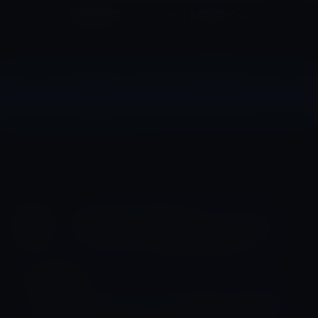
コ
ナ
深層系モッドログ / MODLOG
ン
ビ
ライフ、サイエンス、ガジェットほか、この迷宮を楽しむ人たちへ
テ
ゲ
ン
ー
ツ
シ
スティーブ・ジョブス
へ
ョ
ス
ン
HOME
Apple
スティーブ・ジョブス
キ
に
ッ
移
プ
動
スティーブ・ジョブス
経験を積んだ優秀なマネージャーは１
０−８０−１０の法則で行動する！
スティーブ・ジョブス
スティーブ・ジョブズ氏が、生前に語