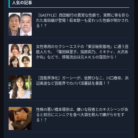
カ
人気の記事
テ
［GASTYLE］西田敏行の異常な性癖で、実際に骨を折ら
ゴ
れた風俗嬢が登場！萩本欽一も変わった性癖が明かされ
リ
る！？
ー
女性専用のセクシーエステの「東京秘密基地」に通う芸
能人たち、「篠田麻里子、指原莉乃、ミキティ、大沢あ
かね」などで、情報流出は元ＡＫＳの窪田から！
［芸能界浄化］ガーシーが、佐野ひなこ、川口春奈、浜
辺美波など芸能界でのパパ活蔓延を暴露！？
性格の悪い橋本環奈は、嫌いな役者とのキスシーンがあ
ると前日にニンニクを食べ大酒を飲んで嫌がらせをす
る！？