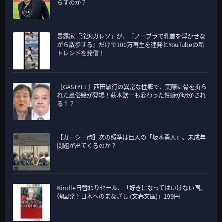
らすのか？
暴露家「滝沢ガレソ」が、『ノーブラで乳首を浮かせな
がら散歩する』だけで100万再生を連発とYouTubeの新
トレンドを発信！
［GASTYLE］西田敏行の異常な性癖で、実際に骨を折ら
れた風俗嬢が登場！萩本欽一も変わった性癖が明かされ
る！？
【ガーシー砲】次の照準は巨人の「坂本勇人」、未成年
問題が出てくるのか？
Kindle日替わりセール、「好きになってはいけない国。
韓国発！日本へのまなざし (文春文庫)」199円