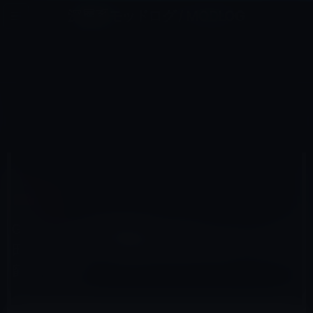
コ
ナ
深層系モッドログ / MODLOG
ン
ビ
ライフ、サイエンス、ガジェットほか、この迷宮を楽しむ人たちへ
テ
ゲ
ン
ー
ガーシー
ツ
シ
HOME
ガーシー
へ
ョ
GASTYLEの動画編集者であるコンセント池田、ドバイから帰国後の捜査の結果「処分保留」で保釈
ス
ン
キ
に
ッ
移
プ
動
2023年5月3日
M林檎
ガーシー
GASTYLEの動画編集者であるコンセント池
田、ドバイから帰国後の捜査の結果「処分保
留」で保釈