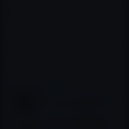
のYouTubeで、パスポートの返納命令の期限前に日本に帰
国したコンセント池田（池田俊輔）氏は、ガーシーの動
画編集を手伝ったからという理由だけでは起訴にならな
いと言っていたが、その通りだった。（さすが小川さ
ん）
警察の狙いは、コンセント池田を捕まえて、ガーシーの収
入の状況やGASTYLEの課金システム、サーバーの状況な
ど、ガーシーの資金源を断つための情報が欲しかったよ
うだ。
📖 あわせて読みたい記事
Twitterが、イーロン・マスク氏の所有にな
ってガーシーの垢バンは解除されるか？
ジャニーズ事務所、昨年の税務調査を受け、
今年のタレントへのお年玉は源泉聴取済み