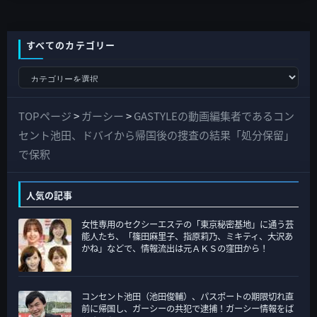
すべてのカテゴリー
す
べ
て
TOPページ
>
ガーシー
>
GASTYLEの動画編集者であるコン
の
セント池田、ドバイから帰国後の捜査の結果「処分保留」
カ
で保釈
テ
ゴ
人気の記事
リ
女性専用のセクシーエステの「東京秘密基地」に通う芸
ー
能人たち、「篠田麻里子、指原莉乃、ミキティ、大沢あ
かね」などで、情報流出は元ＡＫＳの窪田から！
コンセント池田（池田俊輔）、パスポートの期限切れ直
前に帰国し、ガーシーの共犯で逮捕！ガーシー情報をば