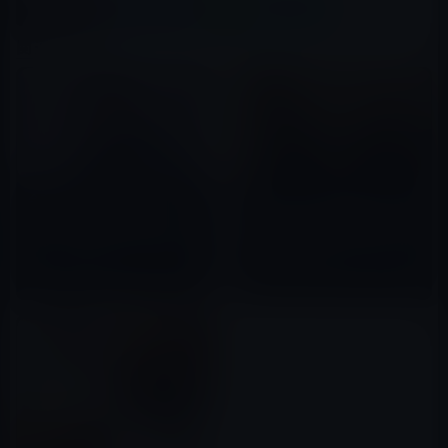
X(Twitter)
Facebook
LINE
B!はてブ
関連記事
今夜のGASTYLEの暴露、キンプ
レペゼンフォックスのDJ社長、
リ平野紫耀と同期の元ジャニー
NHK党の立花党首との話し合い
ズＪｒの岡本カウアンが登場！
で次期衆議院選挙での立候補を
合意！
2022年11月13日
2022年10月27日