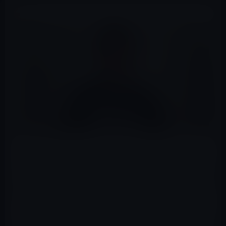
ガーシーの運営するサロンGASTYLEの動画編集を担当し
ていたコンセント池田氏は、ガーシーの脅迫、名誉毀損
などに協力していたとして、4月14日の帰国の際に成田空
港で逮捕された。
しかし、元神奈川県警の刑事である小川泰平氏が、自身