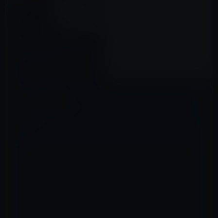
［ガーシー］エンリケ商売の汚
さを運転手が暴露
2022年09月24日
コメントを残す
メールアドレスが公開されることはありません。
※
が付いている欄は
必須項目です
コメント
※