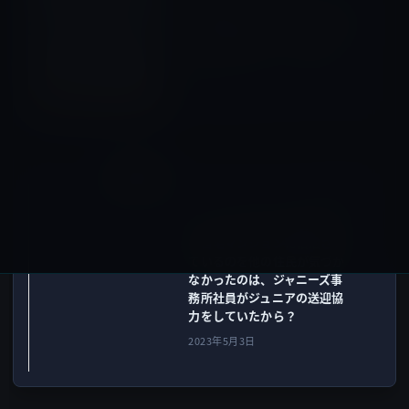
滝沢英明、自分が設立した会
社「TOBE」で、ジャニーズ事
務所に宣戦布告！（動画あ
り）
2023年4月30日
ガーシー
次の記事
ジャニー喜多川が多数の少年
を自宅マンションに宿泊させ
ているのを他の住民が気づか
なかったのは、ジャニーズ事
務所社員がジュニアの送迎協
力をしていたから？
2023年5月3日