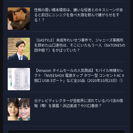
性格の悪い橋本環奈は、嫌いな役者とのキスシーンがあ
ると前日にニンニクを食べ大酒を飲んで嫌がらせをす
る！？
［GASTYLE］未成年わいせつ事件で、ジャニーズ事務所
を辞めた山口達也は、そこにいたもう一人（SixTONESの
田中樹？）をかばっていた？
【Amazon タイムセールの人気商品】モバイル林檎セレ
クト 「NVEESHOX 電源タップ タワー型 コンセントAC 9
個口 USB 3ポート」など全10品（2020年10月23日）①
元テレビディレクターが芸能界に流れているパパ活の情
報（噂）を暴露！浜辺美波？や川口春奈？