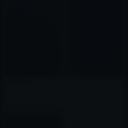
［日本崩壊］市民を食い物にし
てきたカルト教団と手を組んで
でも、議員になりたい人たちに
［電脳コラム］パワハラ防止法
国を任せられるのか。
で本当にパワハラがなくなる
2022年08月28日
の？
2020年06月09日
【せんべろコラム】総理大臣の
辞任は、計画通りだった！？