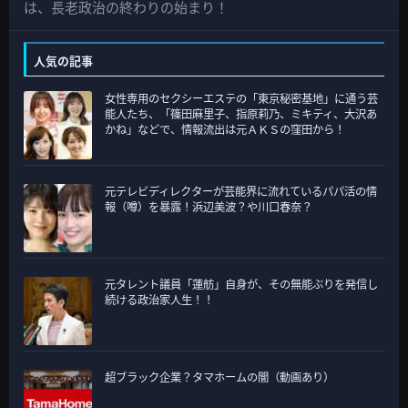
の
は、長老政治の終わりの始まり！
カ
テ
人気の記事
ゴ
女性専用のセクシーエステの「東京秘密基地」に通う芸
リ
能人たち、「篠田麻里子、指原莉乃、ミキティ、大沢あ
ー
かね」などで、情報流出は元ＡＫＳの窪田から！
元テレビディレクターが芸能界に流れているパパ活の情
報（噂）を暴露！浜辺美波？や川口春奈？
元タレント議員「蓮舫」自身が、その無能ぶりを発信し
続ける政治家人生！！
超ブラック企業？タマホームの闇（動画あり）