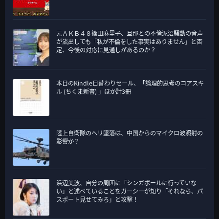
元ＡＫＢ４８篠田麻里子、旦那との不倫泥沼騒動の音声
が流出しても「私が不倫をした事実はありません」と否
定、今後の対応に見通しがあるのか？
本日のKindle日替わりセール、「論理的思考のコアスキ
ル (ちくま新書) 」ほか計3冊
陸上自衛隊のヘリ墜落は、中国からのマイクロ波照射の
影響か？
浜辺美波、自分の周囲に「シンガポールに行っていな
い」と述べていることをガーシーが知り「それなら、パ
スポート見せてみろ」と攻撃！