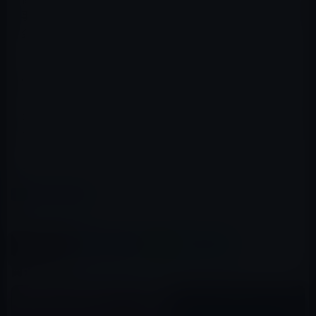
事件があっても、現在の日本の政治家は、自分たちが、税
金泥棒であることに気がついていない。
そうである限り、このような事件は、今後も起きる可能
性がある。
いまこそ、世襲議員を排除し、本当に日本のために働き
たい人が政治家になることができる選挙制度、政党政治
の制度を考えるときが来ている。
レイニーＳ
カテゴリー
コラム
この記事をシェア
X(Twitter)
Facebook
LINE
B!はてブ
関連記事