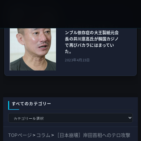
ガーシー
次の記事
106億円を溶かした男、ギャ
ンブル依存症の大王製紙元会
長の井川意高氏が韓国カジノ
で再びバカラにはまってい
た。
2023年4月23日
すべてのカテゴリー
す
べ
て
TOPページ
>
コラム
>
［日本崩壊］岸田首相へのテロ攻撃