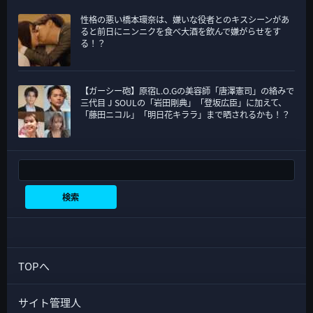
性格の悪い橋本環奈は、嫌いな役者とのキスシーンがあ
ると前日にニンニクを食べ大酒を飲んで嫌がらせをす
る！？
【ガーシー砲】原宿L.O.Gの美容師「唐澤憲司」の絡みで
三代目 J SOULの「岩田剛典」「登坂広臣」に加えて、
「藤田ニコル」「明日花キララ」まで晒されるかも！？
検索
検索
TOPへ
サイト管理人