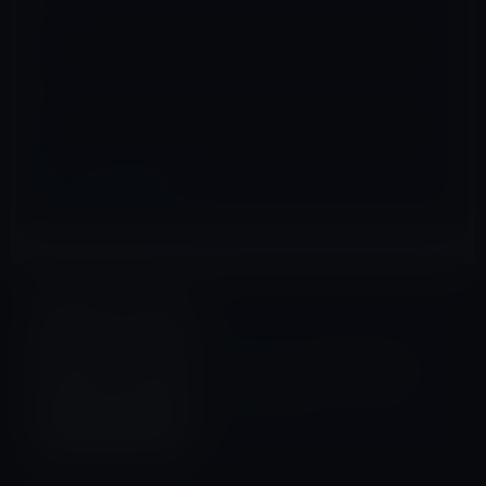
メール
※
サイト
ガーシー
前の記事
ガーシーは､警察から事件屋の
疑いをかけられているのか？
2023年4月21日