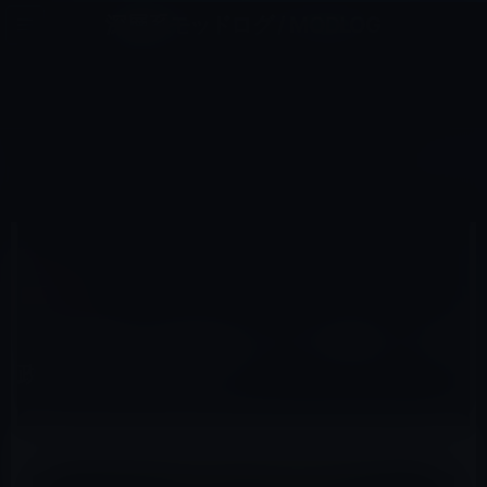
コ
ナ
深層系モッドログ / MODLOG
ン
ビ
ライフ、サイエンス、ガジェットほか、この迷宮を楽しむ人たちへ
テ
ゲ
ン
ー
コラム
ツ
シ
HOME
コラム
［日本崩壊］岸田首相へのテロ攻撃は、長老政治の終わりの始まり！
へ
ョ
ス
ン
キ
に
ッ
移
2023年4月22日
レイニー 鈴木
プ
動
コラム
［日本崩壊］岸田首相へのテロ攻撃は、長老
政治の終わりの始まり！