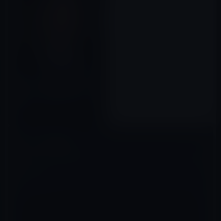
［ガーシー効果？］中国よりと
見られている林外務大臣が、中
国のハニトラにかかっていると
の情報
2022年08月08日
コメントを残す
メールアドレスが公開されることはありません。
※
が付いている欄は
必須項目です
コメント
※