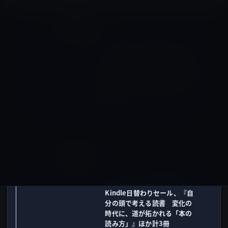
ガーシー
前の記事
ガーシーが、芸能界のドン
「バーニングプロ」の周防社
長のことを「タレントを所有
物のようにしたらあかん」と
批判！
2022年11月4日
Kindle本
次の記事
本日（2022年11月5日）の
Kindle日替わりセール、『自
分の頭で考える読書 変化の
時代に、道が拓かれる「本の
読み方」』ほか計3冊