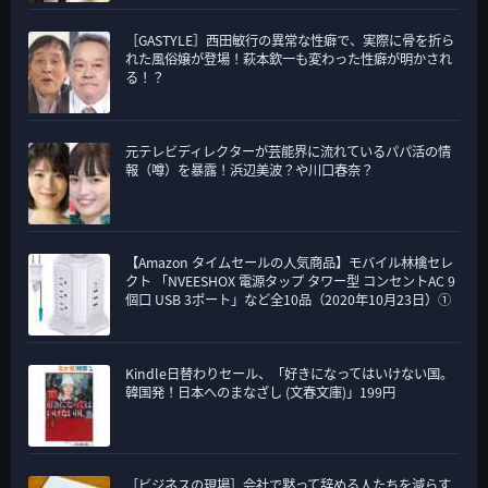
［GASTYLE］西田敏行の異常な性癖で、実際に骨を折ら
れた風俗嬢が登場！萩本欽一も変わった性癖が明かされ
る！？
元テレビディレクターが芸能界に流れているパパ活の情
報（噂）を暴露！浜辺美波？や川口春奈？
【Amazon タイムセールの人気商品】モバイル林檎セレ
クト 「NVEESHOX 電源タップ タワー型 コンセントAC 9
個口 USB 3ポート」など全10品（2020年10月23日）①
Kindle日替わりセール、「好きになってはいけない国。
韓国発！日本へのまなざし (文春文庫)」199円
［ビジネスの現場］会社で黙って辞める人たちを減らす