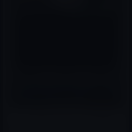
ガーシーが、週刊女性PRIMEが書いた記事「
綾野剛との
未成年飲酒を暴露した元NMB48アイドルが妻子持ちの40