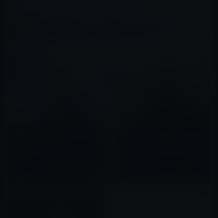
この記事をシェア
X(Twitter)
Facebook
LINE
B!はてブ
関連記事
YouTuberのヒカルも「下剋上!!
エンリケ、3度目の謝罪動画を公
～人生最後の一攫千金～」企画
開！タイトルは「応援してくだ
の失敗でオワコンか？
さってる皆様へ」とピント外れ
2022年12月08日
（動画あり）
2022年10月12日