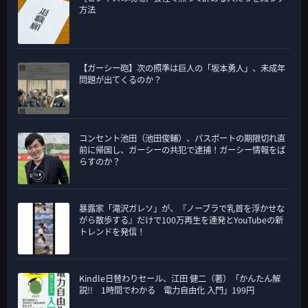
方法
【ガーシー砲】次の照準は巨人の「坂本勇人」、未成年
問題が出てくるのか？
コンセント池田（池田俊輔）、パスポートの期限切れ直
前に帰国し、ガーシーの共犯で逮捕！ガーシー情報をば
らすのか？
暴露家「滝沢ガレソ」が、『ノーブラで乳首を浮かせな
がら散歩する』だけで100万再生を連発とYouTubeの新
トレンドを発信！
Kindle日替わりセール、江田 健二（著）「かんたん解
説!! 1時間でわかる 電力自由化 入門」199円