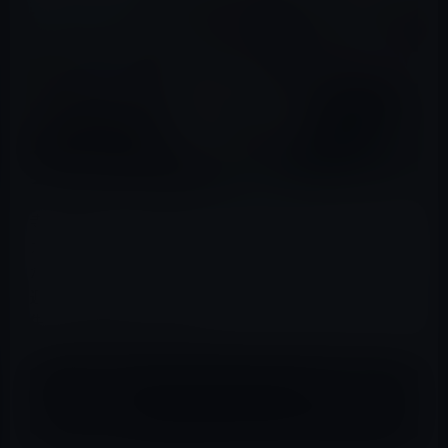
寺田編集長が、直接のターゲットになるのか、それとも
ガーシーが、忖度記事を書いた記者を探し出して叩くの
かは不明だ。
週刊女性PRIMEの記事をYahooに売って売るのは、主婦と
生活社で概要は次の通りだ。