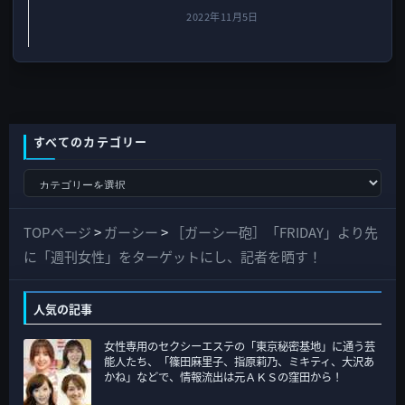
2022年11月5日
すべてのカテゴリー
す
べ
て
TOPページ
>
ガーシー
>
［ガーシー砲］「FRIDAY」より先
の
に「週刊女性」をターゲットにし、記者を晒す！
カ
テ
人気の記事
ゴ
女性専用のセクシーエステの「東京秘密基地」に通う芸
リ
能人たち、「篠田麻里子、指原莉乃、ミキティ、大沢あ
ー
かね」などで、情報流出は元ＡＫＳの窪田から！