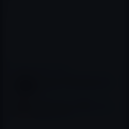
代実業家とスパ不倫！」
で、週刊女性が綾野剛に忖度し
て厳しい記事を書かずに、すでに一般人となった元
NMB48の松岡知穂ことを報じていることに怒っている。
これまでも週刊女性は、綾野剛に甘い記事を書いてい
て、ガーシーは、不信感を持っていた。
そのことがあって、今回の記事だ。
📖 あわせて読みたい記事
YouTuberとして活躍しているエイベックス
会長、松浦勝人氏の大麻使用疑惑は解消され
たのか？
［GASTYLE］ガーシーが暴露したローラと
浅倉唯の元所属事務所「LIBERA」には、楽
天社長も絡んでいる？