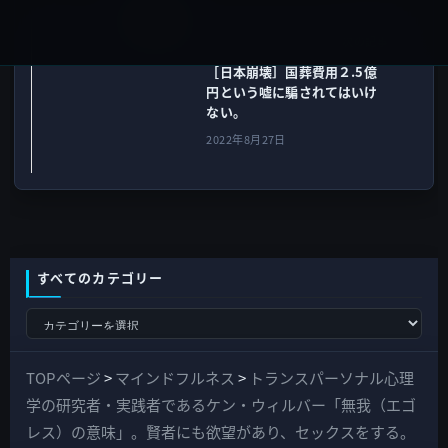
コラム
次の記事
［日本崩壊］国葬費用２.5億
円という嘘に騙されてはいけ
ない。
2022年8月27日
すべてのカテゴリー
す
べ
て
TOPページ
>
マインドフルネス
>
トランスパーソナル心理
の
学の研究者・実践者であるケン・ウィルバー「無我（エゴ
カ
レス）の意味」。賢者にも欲望があり、セックスをする。