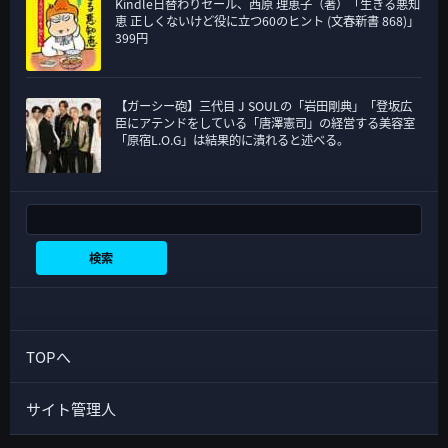
Kindle日替わりセール、西原 理恵子（著）「生きる悪知
恵 正しくないけど役に立つ60のヒント (文春新書 868)」
399円
【ガーシー砲】三代目 J SOULの「岩田剛典」「登坂広
臣にアテンドをしている「唐澤憲司」の経営する美容室
「原宿L.O.G」は結果的に潰れると述べる。
検索
検索
TOPへ
サイト管理人