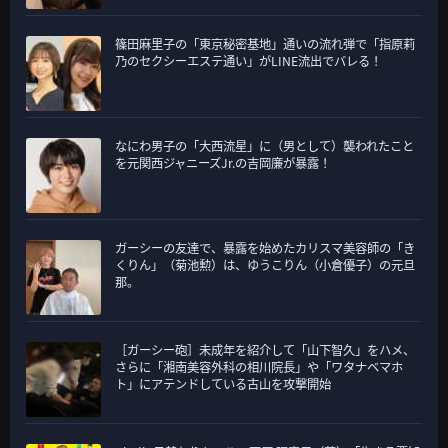
篠田麻里子の「東京秘密基地」通いの流れ弾で「指原莉
乃のセクシーエステ通い」がLINE流出でバレる！
なにわ男子の「大西流星」に（男として）襲われたこと
を元関西ジャニーズJr.の吉岡廉が暴露！
ガーシーの友達で、暴露を始めたカリスマ美容師の「き
くりん」（菊池勲）は、ゆうこりん（小倉優子）の元旦
那。
［ガーシー砲］未成年を紹介して「山下智久」をハメ、
さらに「湘南美容外科の相川院長」や「ワタナベマホ
ト」にアテンドしている古山を攻撃開始