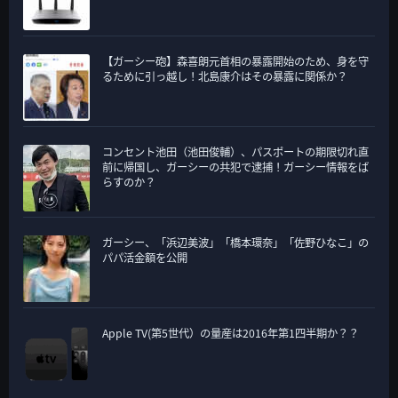
【ガーシー砲】森喜朗元首相の暴露開始のため、身を守
るために引っ越し！北島康介はその暴露に関係か？
コンセント池田（池田俊輔）、パスポートの期限切れ直
前に帰国し、ガーシーの共犯で逮捕！ガーシー情報をば
らすのか？
ガーシー、「浜辺美波」「橋本環奈」「佐野ひなこ」の
パパ活金額を公開
Apple TV(第5世代）の量産は2016年第1四半期か？？