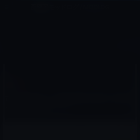
コ
ナ
深層系モッドログ / MODLOG
ン
ビ
ライフ、サイエンス、ガジェットほか、この迷宮を楽しむ人たちへ
テ
ゲ
ン
ー
IT総合
ツ
シ
HOME
IT総合
古い色が劣化した写真を即座に修正する驚くべき無料のWebツール
へ
ョ
ス
ン
キ
に
ッ
移
2022年8月5日
M林檎
プ
動
IT総合
古い色が劣化した写真を即座に修正する驚く
べき無料のWebツール