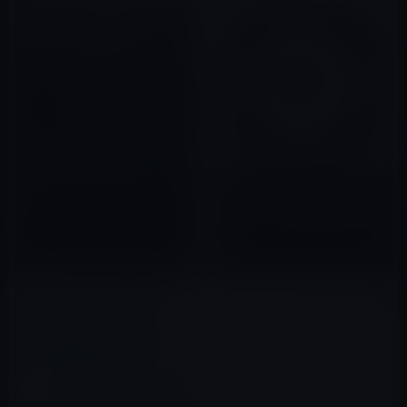
ハッカー集団「Anonymous」
が配車アプリを使って、モスク
ワで大規模な交通渋滞を引き起
米ウーバー（Uber）、5700万
こす
2022年09月04日
人の個人情報流出被害を1年以上
隠蔽し、ハッカーに口止め料を
支払う！
2017年11月22日