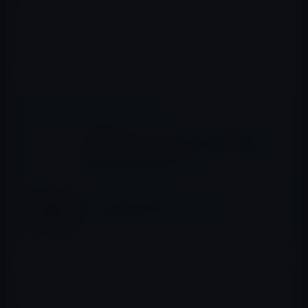
です。ツールでレタッチしたい写真をアップロードする
だけです。その後、「写真を復元」ボタンをクリックし
ます。そして、復元されたイメージを右側からダウンロー
ドできます。
📖 あわせて読みたい記事
最高裁判断、TwitterのRTで著作権侵害なる
場合があるので要注意！？
ZOZO前澤友作氏の矜持（きょうじ）
Tencentの研究者は、GFP-GAN写真復元ツールを開発しま
した。ここで強調しておきたいのは、ここでの AIは、改