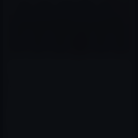
カナダを拠点とする AIの専門家であるWhat’s AI のLouis
Bouchard氏が、このツールとその仕組みについて、以下
の動画で説明しています。その焦点は、「ジェネレーティ
ブ フェイシャル プライアを使用した現実世界の盲目の顔
の修復に向けて」プロジェクトです。そして、あなたはこ
こでそれを自分で試すことができます。
→GFP-GANによる写真の復元
重要なのは、写真の復元ツールが非常に使いやすいこと