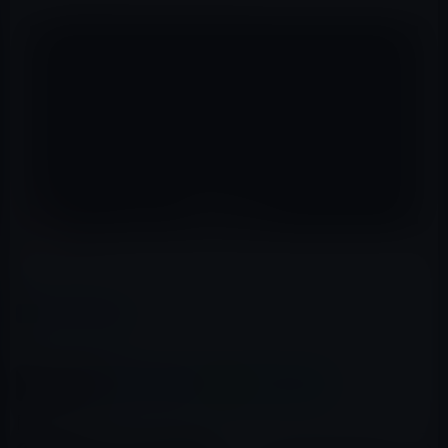
（via
BGR
）
カテゴリー
IT総合
この記事をシェア
X(Twitter)
Facebook
LINE
B!はてブ
関連記事