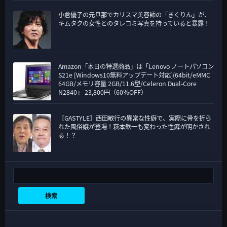
小倉優子の元旦那でカリスマ美容師の「きくりん」が、
キムタクの女性とのタレコミ写真を持っていると暴露！
Amazon「本日の特選商品」は「Lenovo ノートパソコン
S21e [Windows10無料アップデート対応](64bit/eMMC
64GB/メモリ容量 2GB/11.6型/Celeron Dual-Core
N2840」 23,800円（60％OFF）
［GASTYLE］西田敏行の異常な性癖で、実際に骨を折ら
れた風俗嬢が登場！萩本欽一も変わった性癖が明かされ
る！？
検索
検索