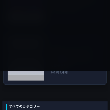
するStudio Display ファーム
ウェア 15.5を公開
2022年8月5日
iPad（iPad/Air）
次の記事
次期iPad、ヘッドフォンジャ
ックを捨てる可能性、ホーム
ボタンは搭載？（レンダリン
グ画像あり）
2022年8月5日
すべてのカテゴリー