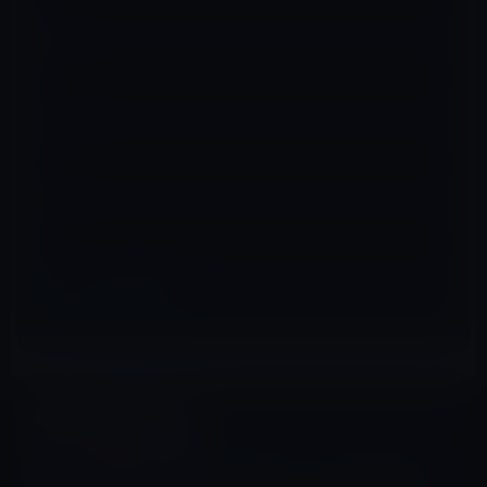
名前
※
メール
※
サイト
Apple製ディスプレイ
前の記事
Apple、スピーカー問題を解決