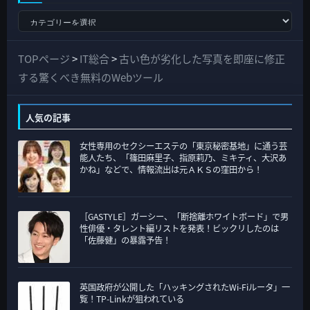
す
べ
て
TOPページ
>
IT総合
>
古い色が劣化した写真を即座に修正
の
する驚くべき無料のWebツール
カ
テ
人気の記事
ゴ
女性専用のセクシーエステの「東京秘密基地」に通う芸
リ
能人たち、「篠田麻里子、指原莉乃、ミキティ、大沢あ
ー
かね」などで、情報流出は元ＡＫＳの窪田から！
［GASTYLE］ガーシー、「断捨離ホワイトボード」で男
性俳優・タレント編リストを発表！ビックリしたのは
「佐藤健」の暴露予告！
英国政府が公開した「ハッキングされたWi-Fiルータ」一
覧！TP-Linkが狙われている