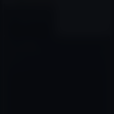
au、”徳”を貯め、来世に期待!
ライフをデザインできる新感覚
ゲーム「au版人生ゲーム」を公
開！
2017年12月07日
コメントを残す
メールアドレスが公開されることはありません。
※
が付いている欄は
必須項目です
コメント
※