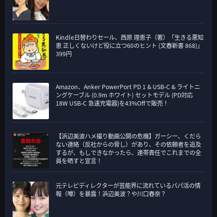
Kindle日替わりセール、西原 理恵子（著）「生きる悪知
恵 正しくないけど役に立つ60のヒント (文春新書 868)」
399円
Amazon、Anker PowerPort PD 1 & USB-C & ライトニ
ングケーブル (0.9m ホワイト) セットモデル (PD対応
18W USB-C 急速充電器)を43%Offで販売！
【浜辺美波ハメ撮り動画公開の危機】ガーシー、くだら
ない連絡（反社からの脅し）があり、その依頼者を追及
するが、もしできなかったら、連帯責任でこれまでの全
員を晒すと宣言！
元テレビディレクターが芸能界に流れているパパ活の情
報（噂）を暴露！浜辺美波？や川口春奈？