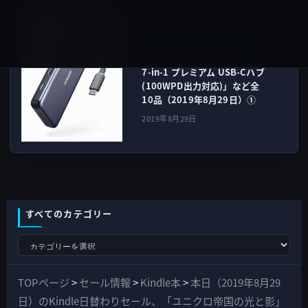
Amazonタイムセール
次の記事
【Amazon タイムセール】 モ
バイル林檎セレクト「Anker
7-in-1 プレミアム USB-Cハブ
(100WPD出力対応)」など全
10品（2019年8月29日）①
2019年8月29日
すべてのカテゴリー
す
べ
て
TOPページ
>
セール情報
>
Kindle本
>
本日（2019年8月29
の
日）のKindle日替わりセール、「ユニクロ帝国の光と影」