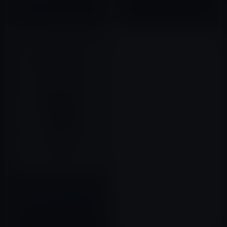
冊
2019年12月28日
Kindle日替わりセール、アーサ
ー・コナン・ドイル（著）『回
想のシャーロック・ホームズ
【新訳版】 シャーロック・ホー
2017年04月18日