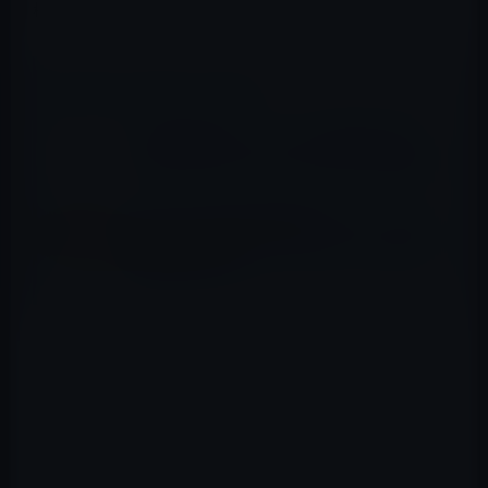
横田増生 (著)
📖 あわせて読みたい記事
Kindle日替わりセール、川上 慎市郎（著）
「プラットフォーム ブランディング」599円
Amazon Kindle本大幅値下げセール、「僕
の両性具有性周期（メカニズム） (moment)
Kindle版」ほか