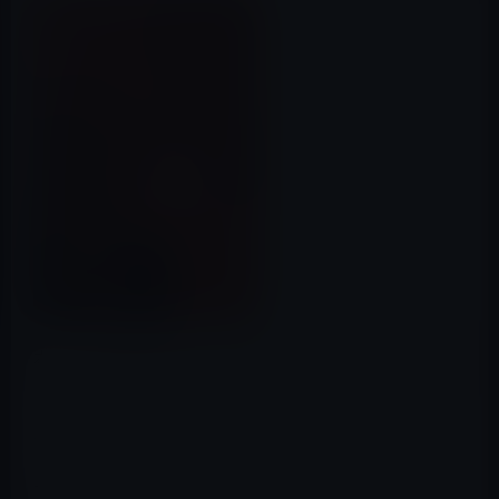
本日（2019年8月29日）のKindle日替わりセールは、「ユ
ニクロ帝国の光と影」ほか計3冊です。
以下がその3冊です。
ユニクロ帝国の光と影 Kindle版