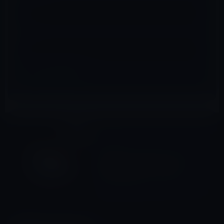
サイト
iOS全般
前の記事
Apple、「Siriのプライバシー
保護機能を強化」を発表！
2019年8月29日