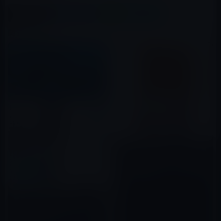
X(Twitter)
Facebook
LINE
B!はてブ
関連記事
Kindle日替わりセール、島村 英
紀（著）「火山入門 日本誕生
から破局噴火まで (ＮＨＫ出版新
書) 」299円
2015年08月12日
本日（2019年12月28日）の
Kindle日替わりセール、「GIG
WORK（ギグワーク)」ほか計3