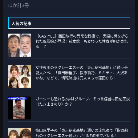
カ
ほか計3冊
テ
ゴ
人気の記事
リ
［GASTYLE］西田敏行の異常な性癖で、実際に骨を折ら
ー
れた風俗嬢が登場！萩本欽一も変わった性癖が明かされ
る！？
女性専用のセクシーエステの「東京秘密基地」に通う芸
能人たち、「篠田麻里子、指原莉乃、ミキティ、大沢あ
かね」などで、情報流出は元ＡＫＳの窪田から！
ガーシーも恐れるZ李はグループ、その首謀者は田記正規
（たきまさのり）か？
篠田麻里子の「東京秘密基地」通いの流れ弾で「指原莉
乃のセクシーエステ通い」がLINE流出でバレる！