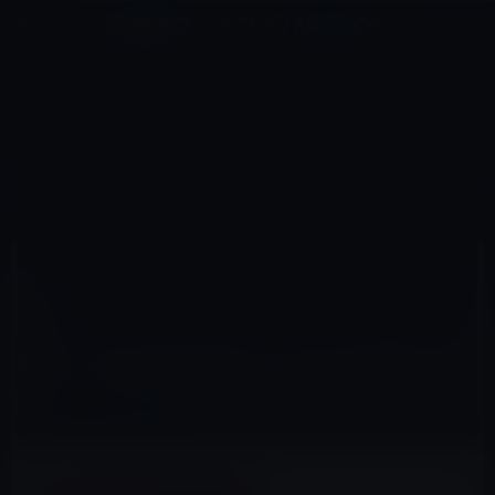
コ
ナ
深層系モッドログ / MODLOG
ン
ビ
ライフ、サイエンス、ガジェットほか、この迷宮を楽しむ人たちへ
テ
ゲ
ン
ー
KINDLE本
ツ
シ
HOME
セール情報
Kindle本
へ
ョ
本日（2019年8月29日）のKindle日替わりセール、「ユニクロ帝国の光と影」ほか計3冊
ス
ン
キ
に
ッ
移
プ
動
2019年8月29日
M林檎
Kindle本
本日（2019年8月29日）のKindle日替わりセ
ール、「ユニクロ帝国の光と影」ほか計3冊