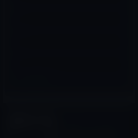
名前
※
メール
※
サイト
スティーブ・ジョブス
前の記事
スティーブ・ジョブスの命日
（米時間の10月5日）を偲