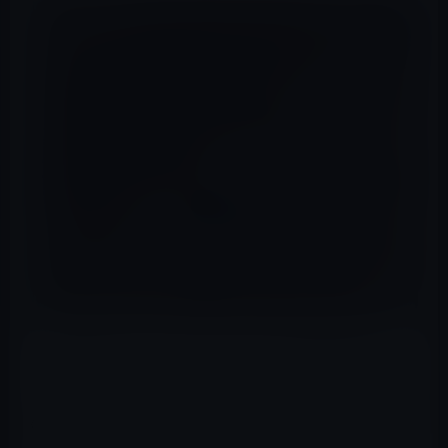
「A12 Bionic」チップでは、CPUコアの大幅な変更
（7nm製造プロセス）、GPUのメモリ圧縮など、ニュ
ー・アクセラレータの大幅な改良が行われています。モリ
の負荷が大きいと消費電力が3.64Wにアップします。
「A11」では3.36Wでした。