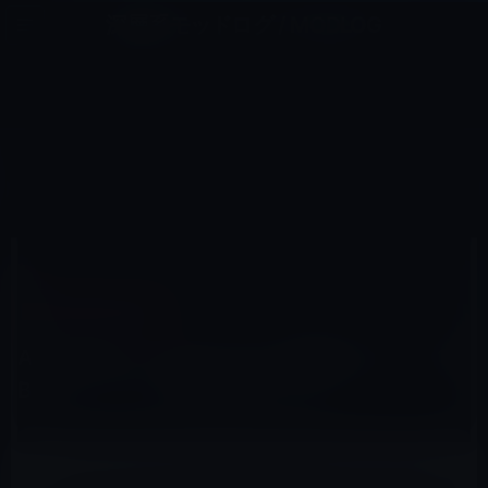
コ
ナ
深層系モッドログ / MODLOG
ン
ビ
ライフ、サイエンス、ガジェットほか、この迷宮を楽しむ人たちへ
テ
ゲ
ン
ー
IPHONE XS/ XS MAX/ XR
ツ
シ
HOME
iPhone
iPhone XS/ XS Max/ XR
へ
ョ
AnandTech、iPhone XSに搭載された「A12 Bionic」チップの性能をレビュー
ス
ン
キ
に
ッ
移
プ
動
2018年10月6日
M林檎
iPhone XS/ XS Max/ XR
AnandTech、iPhone XSに搭載された「A12
Bionic」チップの性能をレビュー