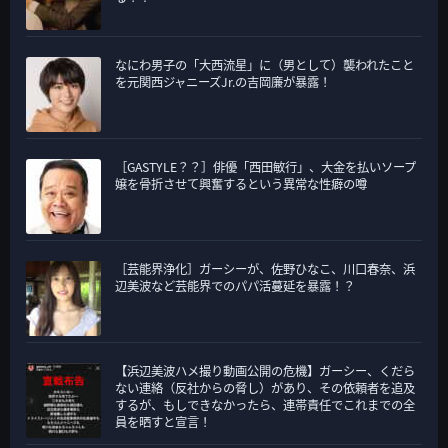
なにわ男子の「大西流星」に（男として）襲われたこと
を元関西ジャニーズJr.の吉岡廉が暴露！
［GASTYLE？？］俳優「西田敏行」、大金を払いソープ
嬢を骨折させて興奮するという異常な性癖の噂
［芸能界浄化］ガーシーが、佐野ひなこ、川口春奈、浜
辺美波など芸能界でのパパ活蔓延を暴露！？
【浜辺美波ハメ撮り動画公開の危機】ガーシー、くだら
ない連絡（反社からの脅し）があり、その依頼者を追及
するが、もしできなかったら、連帯責任でこれまでの全
員を晒すと宣言！