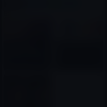
X(Twitter)
Facebook
LINE
B!はてブ
関連記事
iPhone XRは64GBモデルが人
Apple、サモア出身のフットボ
気！
ール選手にフォーカスした
2018年10月22日
「Shot on iPhone」の動画を
公開！
2019年01月21日