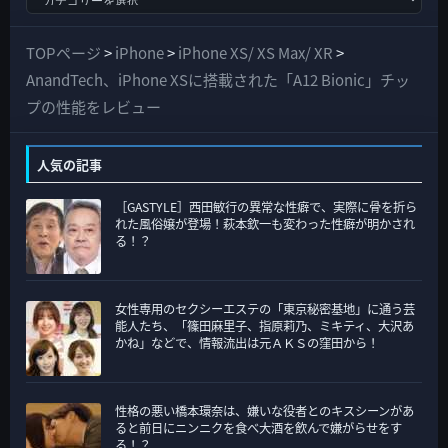
べ
て
TOPページ
>
iPhone
>
iPhone XS/ XS Max/ XR
>
の
AnandTech、iPhone XSに搭載された「A12 Bionic」チッ
カ
プの性能をレビュー
テ
ゴ
人気の記事
リ
［GASTYLE］西田敏行の異常な性癖で、実際に骨を折ら
ー
れた風俗嬢が登場！萩本欽一も変わった性癖が明かされ
る！？
女性専用のセクシーエステの「東京秘密基地」に通う芸
能人たち、「篠田麻里子、指原莉乃、ミキティ、大沢あ
かね」などで、情報流出は元ＡＫＳの窪田から！
性格の悪い橋本環奈は、嫌いな役者とのキスシーンがあ
ると前日にニンニクを食べ大酒を飲んで嫌がらせをす
る！？