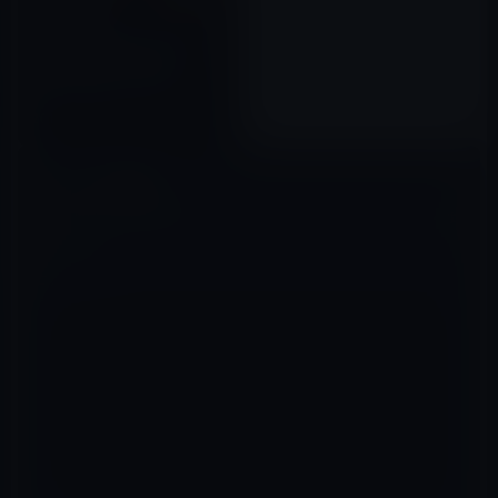
iPhone XS/ Max、セルフィー
写真で実際より美しく写る
「BeautyGate」が発生！
2018年10月09日
コメントを残す
メールアドレスが公開されることはありません。
※
が付いている欄は
必須項目です
コメント
※