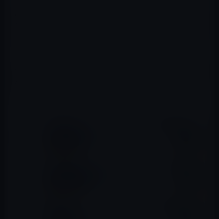
AnandTech
のベンチマークテストでは、A12のボルテック
スコアとアーキテクチャの改良により、Appleが宣伝して
いる15％の性能向上よりも、遙かに高い性のアップを示
しています。
SPECint2006のベンチマークでは、A11よりも平均24％性
能が向上しています。