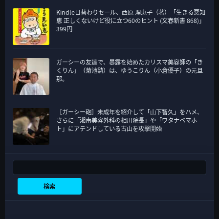
Kindle日替わりセール、西原 理恵子（著）「生きる悪知
恵 正しくないけど役に立つ60のヒント (文春新書 868)」
399円
ガーシーの友達で、暴露を始めたカリスマ美容師の「き
くりん」（菊池勲）は、ゆうこりん（小倉優子）の元旦
那。
［ガーシー砲］未成年を紹介して「山下智久」をハメ、
さらに「湘南美容外科の相川院長」や「ワタナベマホ
ト」にアテンドしている古山を攻撃開始
検索
検索