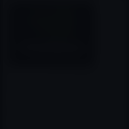
グラフィックカード「GeForce」で有名なNVIDIAが
「NVIDIA とトヨタ自動車、自動運転車の市場導入加速に
向けてコラボレーション」と発表
ししています。
トヨタが、今後数年内に市場投入を行う自動運転自動車
ために、NVIDIAが開発した人工知能 (AI) によるハードウ
ェアとソフトウェアのテクノロジを提供するとのことで
す。