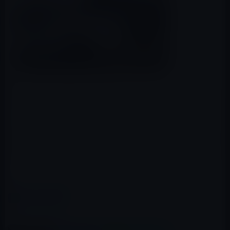
それをどうするのでしょうか？
テスラモーターのように自社生産する独自路線で行くの
か、それともどこかの自動車メーカーと手を組むのでし
ょうか、それとも、Appleは十分な資金を持っているた
め、自動車メーカーを買収するのでしょうか。今後の動
きに注目です。
（参考：
GIZMODO
）
カテゴリー
Car
この記事をシェア