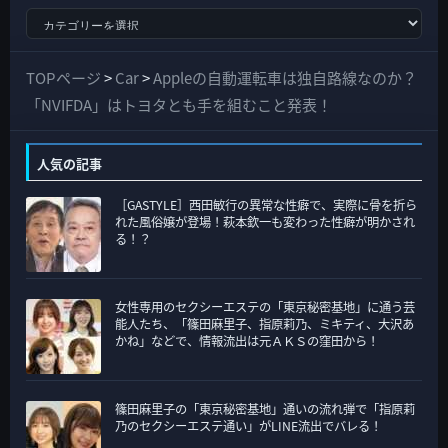
す
べ
て
TOPページ
>
Car
>
Appleの自動運転車は独自路線なのか？
の
「NVIFDA」はトヨタとも手を組むこと発表！
カ
テ
人気の記事
ゴ
［GASTYLE］西田敏行の異常な性癖で、実際に骨を折ら
リ
れた風俗嬢が登場！萩本欽一も変わった性癖が明かされ
ー
る！？
女性専用のセクシーエステの「東京秘密基地」に通う芸
能人たち、「篠田麻里子、指原莉乃、ミキティ、大沢あ
かね」などで、情報流出は元ＡＫＳの窪田から！
篠田麻里子の「東京秘密基地」通いの流れ弾で「指原莉
乃のセクシーエステ通い」がLINE流出でバレる！