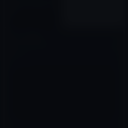
Doug Field氏が古巣のAppleに
復帰！
2018年08月11日
コメントを残す
メールアドレスが公開されることはありません。
※
が付いている欄は
必須項目です
コメント
※
名前
※