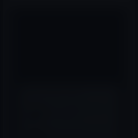
自動運転車は、すべてのセンサーからのデータを
処理し、解釈する車載スーパーコンピューターを
必要とします。多くの試作車はトランク一杯にコ
ンピューターを搭載して、この複雑な作業に対処
していますが、次世代の Xavier プロセッサを搭
載する NVIDIA DRIVE PX プラットフォームは、手
のひらサイズで 1 秒間に 30 兆回ものディープラ
ーニング演算を実現します。
📖 あわせて読みたい記事
トヨタ、「2020 GR スープラ」に
CarPlayを搭載！
Apple、アリゾナのテストコースで
自律運転自動車の走行テストを実