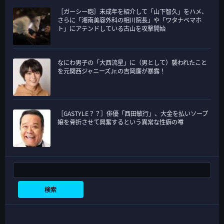
［ガーシー砲］未成年を紹介して「山下智久」をハメ、
さらに「湘南美容外科の相川院長」や「ワタナベマホ
ト」にアテンドしている古山を攻撃開始
なにわ男子の「大西流星」に（男として）襲われたこと
を元関西ジャニーズJr.の吉岡廉が暴露！
［GASTYLE？？］俳優「西田敏行」、大金を払いソープ
嬢を骨折させて興奮するという異常な性癖の噂
検索
検索