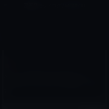
コ
ナ
深層系モッドログ / MODLOG
ン
ビ
ライフ、サイエンス、ガジェットほか、この迷宮を楽しむ人たちへ
テ
ゲ
ン
ー
CAR
ツ
シ
HOME
Car
Appleの自動運転車は独自路線なのか？「NVIFDA」はトヨタとも手を組むこと発表！
へ
ョ
ス
ン
キ
に
ッ
移
2017年5月13日
M林檎
プ
動
Car
Appleの自動運転車は独自路線なのか？
「NVIFDA」はトヨタとも手を組むこと発
表！