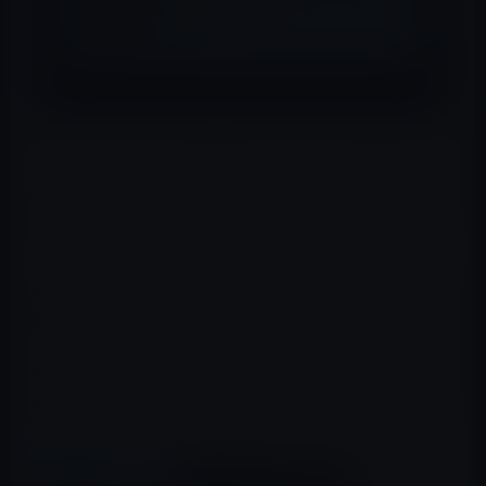
施！？
NVIDIAはすでに、中国の検索大手、Baiduや自動車メーカ
ーのVOLVOなどと自動運転プラットフォームの共同開発
を発表していて、今回は、トヨタが加わることでより強
力な陣営になります。
現在、Appleは自動運転車を開発を行い
公道でのテスト段
階に入っています。試験にはレクサスを使用する
などトヨ
タと組むのかと思っていましたがそうでもないようです。
AppleはNVIDIAと同様に自らプロセッサを開発したりする
高い技術力を持っていますが、自動車の生産設備は持って
いません。