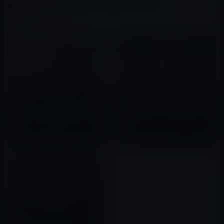
X(Twitter)
Facebook
LINE
B!はてブ
関連記事
Appleの「Project Titan」のメ
イーロン・マスク、テスラの売
ンバーが退社し自動運転自動車
却についてティム・クックに連
開発のスタートアップ企業
絡したが、会議を拒否されたと
「Zoox」に入社
2017年08月31日
主張
2020年12月23日
元Teslaのリードエンジニアの