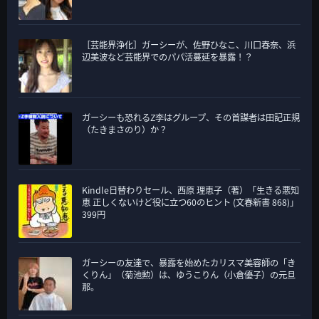
［芸能界浄化］ガーシーが、佐野ひなこ、川口春奈、浜
辺美波など芸能界でのパパ活蔓延を暴露！？
ガーシーも恐れるZ李はグループ、その首謀者は田記正規
（たきまさのり）か？
Kindle日替わりセール、西原 理恵子（著）「生きる悪知
恵 正しくないけど役に立つ60のヒント (文春新書 868)」
399円
ガーシーの友達で、暴露を始めたカリスマ美容師の「き
くりん」（菊池勲）は、ゆうこりん（小倉優子）の元旦
那。