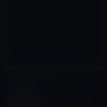
メール
※
サイト
マインドフルネス
前の記事
無料化中のアプリ紹介。リラ
ックスする音楽を聴きながら
マインドフルネス瞑想をする