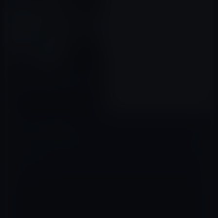
睡眠科学の専門家、Roy J.E.M
Raymann氏がAppleを退社
2017年05月12日
コメントを残す
メールアドレスが公開されることはありません。
※
が付いている欄は
必須項目です
コメント
※