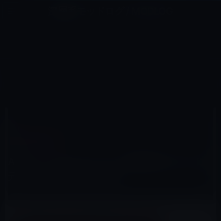
コ
ナ
深層系モッドログ / MODLOG
ン
ビ
ライフ、サイエンス、ガジェットほか、この迷宮を楽しむ人たちへ
テ
ゲ
ン
ー
人事・組織・研究
ツ
シ
HOME
Apple
人事・組織・研究
へ
ョ
Apple、ビデオコンテンツ戦略策定のために元YouTubeの幹部を雇用
ス
ン
キ
に
ッ
移
プ
動
2017年4月1日
M林檎
人事・組織・研究
Apple、ビデオコンテンツ戦略策定のために
元YouTubeの幹部を雇用