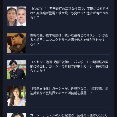
［GASTYLE］西田敏行の異常な性癖で、実際に骨を折ら
れた風俗嬢が登場！萩本欽一も変わった性癖が明かされ
る！？
性格の悪い橋本環奈は、嫌いな役者とのキスシーンがあ
ると前日にニンニクを食べ大酒を飲んで嫌がらせをす
る！？
コンセント池田（池田俊輔）、パスポートの期限切れ直
前に帰国し、ガーシーの共犯で逮捕！ガーシー情報をば
らすのか？
［芸能界浄化］ガーシーが、佐野ひなこ、川口春奈、浜
辺美波など芸能界でのパパ活蔓延を暴露！？
ガーシー、モデルの大石絵理が、反社の南原から100万