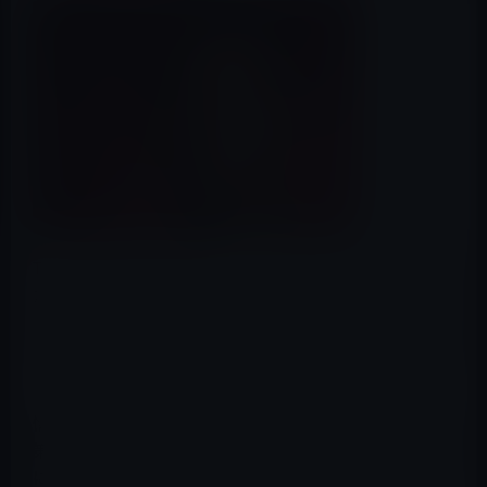
The Informationによると、ビデオコンテンツ戦略策定の
ために元YouTubeの幹部、Shiva Rajaraman氏を雇用した
とのことです。同氏は、Appleのインターネットソフトウ
ェアとサービスの上級副社長であるEddy Cue氏の元で働
くとのことです。
情報源によると、Appleは、まだビデオコンテンツ戦略を
策定しておらず、長期的な方向性について経営幹部の間
に意見の不一致が残っており、Shiva Rajaraman氏がその