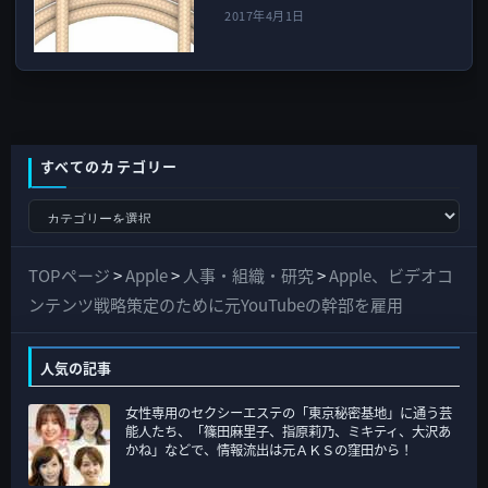
2017年4月1日
すべてのカテゴリー
す
べ
て
TOPページ
>
Apple
>
人事・組織・研究
>
Apple、ビデオコ
の
ンテンツ戦略策定のために元YouTubeの幹部を雇用
カ
テ
人気の記事
ゴ
女性専用のセクシーエステの「東京秘密基地」に通う芸
リ
能人たち、「篠田麻里子、指原莉乃、ミキティ、大沢あ
ー
かね」などで、情報流出は元ＡＫＳの窪田から！