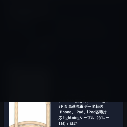
Apple Watch（Series 2以
前）
前の記事
Apple、「Apple Watch
Series 2」のPR動画「Live
Bright」をYouTubeで公開！
2017年4月1日
Amazonタイムセール
次の記事
【Amazonタイムセール】本
日の特選ピックアップ商品は
「【Apple認証】iPhone ケー
ブル ESR 高耐久ナイロン編み
8PIN 高速充電 データ転送
iPhone、iPad、iPod各種対
応 lightningケーブル（グレー
1M) 」ほか