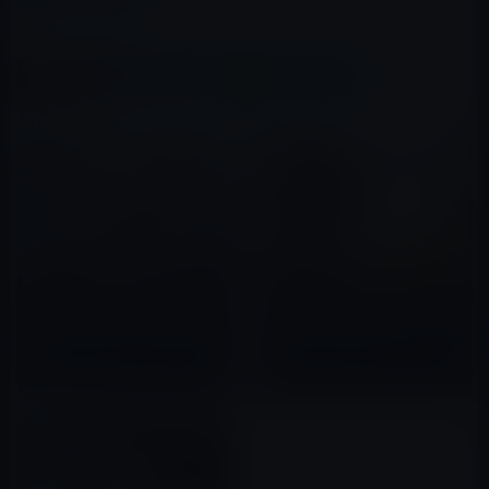
人事・組織・研究
この記事をシェア
X(Twitter)
Facebook
LINE
B!はてブ
関連記事
Apple、人材の採用難の中、採
Appleの多様性と採用の責任者
用担当者（契約社員）を解雇
であるChristie Smithが退職
2022年08月17日
2020年06月18日