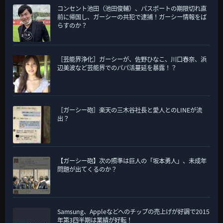
コンセント池田（池田俊輔）、パスポートの期限切れ直
前に帰国し、ガーシーの共犯で逮捕！ガーシー情報をば
らすのか？
［芸能界浄化］ガーシーが、佐野ひなこ、川口春奈、浜
辺美波など芸能界でのパパ活蔓延を暴露！？
［ガーシー砲］楽天の三木谷社長と愛人とのLINEが流
出？
【ガーシー砲】次の照準は巨人の「坂本勇人」、未成年
問題が出てくるのか？
Samsung、Appleなどへのチップの売上げが好調で2015
年第3四半期は業績が好転！