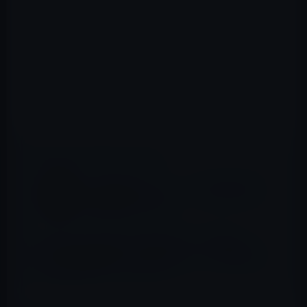
📖 あわせて読みたい記事
Kindle日替わりセール、「会社四季報2016
年1集新春号」599円
【Amazon Kindle本セール】【最大
50%OFF】インプレスグループ IT技術書 売
れ筋セール(9/27まで)