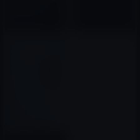
本日（2019年4月12日）の
Kindle日替わりセール、「「ハ
ードウェアのシリコンバレー深
セン」に学ぶ−これからの製造の
2019年04月12日
トレンドとエコシステム
(NextPublishing)」ほか計3冊
本日（2019年9月6日）の