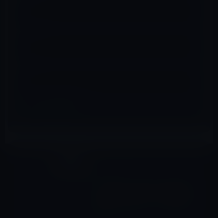
メール
※
サイト
キャンパス
前の記事
Apple、｢Apple Park｣の3D画
像が「Appleマップ」で閲覧可
能