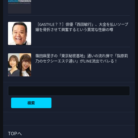
［GASTYLE？？］俳優「西田敏行」、大金を払いソープ
嬢を骨折させて興奮するという異常な性癖の噂
篠田麻里子の「東京秘密基地」通いの流れ弾で「指原莉
乃のセクシーエステ通い」がLINE流出でバレる！
検索
検索
TOPへ