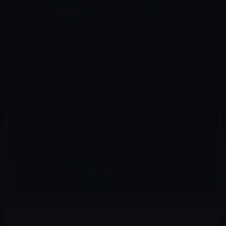
コ
ナ
深層系モッドログ / MODLOG
ン
ビ
ライフ、サイエンス、ガジェットほか、この迷宮を楽しむ人たちへ
テ
ゲ
ン
ー
KINDLE本
ツ
シ
HOME
セール情報
Kindle本
へ
ョ
Kindle日替わりセール、重森健太（著）「走れば脳は強くなる」499円
ス
ン
キ
に
ッ
移
プ
動
2017年3月17日
M林檎
Kindle本
Kindle日替わりセール、重森健太（著）「走
れば脳は強くなる」499円