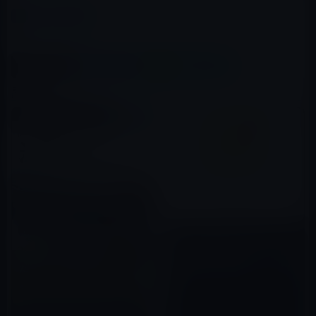
カテゴリー
Kindle本
この記事をシェア
X(Twitter)
Facebook
LINE
B!はてブ
関連記事
本日（2020年9月13日）の
Kindle日替わりセール、「会社
の値段 (ちくま新書) 」ほか計3
冊
2020年09月13日