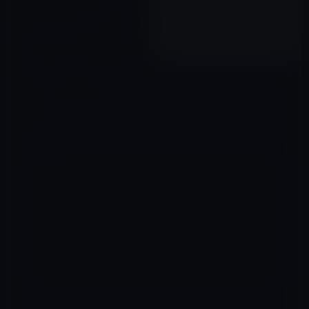
Kindle日替わりセール、「治る
という前提でがんになった 情
報戦でがんに克つ」ほか計3冊
2019年09月06日
コメントを残す
メールアドレスが公開されることはありません。
※
が付いている欄は
必須項目です
コメント
※
名前
※