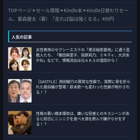
べ
て
TOPページ
>
セール情報
>
Kindle本
>
Kindle日替わりセー
の
ル、重森健太（著）「走れば脳は強くなる」499円
カ
テ
人気の記事
ゴ
女性専用のセクシーエステの「東京秘密基地」に通う芸
リ
能人たち、「篠田麻里子、指原莉乃、ミキティ、大沢あ
ー
かね」などで、情報流出は元ＡＫＳの窪田から！
［GASTYLE］西田敏行の異常な性癖で、実際に骨を折ら
れた風俗嬢が登場！萩本欽一も変わった性癖が明かされ
る！？
性格の悪い橋本環奈は、嫌いな役者とのキスシーンがあ
ると前日にニンニクを食べ大酒を飲んで嫌がらせをす
る！？