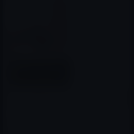
本日（2017年3月17日）Kindle日替わりセールは、重森健
太（著）「走れば脳は強くなる」です。価格は499円にな
っています。
本書では、最新の脳科学研究をもとにその効果を紐解き
ながら、