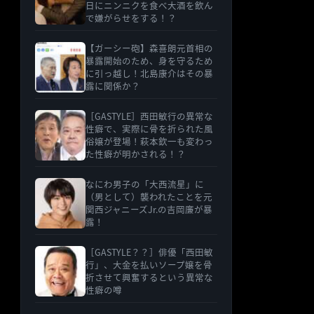
日にニンニクを食べ大酒を飲ん
で嫌がらせをする！？
【ガーシー砲】森喜朗元首相の
暴露開始のため、身を守るため
に引っ越し！北島康介はその暴
露に関係か？
［GASTYLE］西田敏行の異常な
性癖で、実際に骨を折られた風
俗嬢が登場！萩本欽一も変わっ
た性癖が明かされる！？
なにわ男子の「大西流星」に
（男として）襲われたことを元
関西ジャニーズJr.の吉岡廉が暴
露！
［GASTYLE？？］俳優「西田敏
行」、大金を払いソープ嬢を骨
折させて興奮するという異常な
性癖の噂