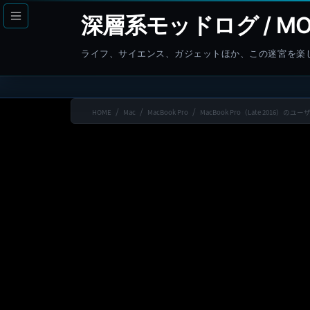
コ
ナ
深層系モッドログ / MO
ン
ビ
テ
ゲ
ライフ、サイエンス、ガジェットほか、この迷宮を楽
ン
ー
ツ
シ
へ
ョ
HOME
Mac
MacBook Pro
MacBook Pro（Late 201
ス
ン
キ
に
ッ
移
プ
動