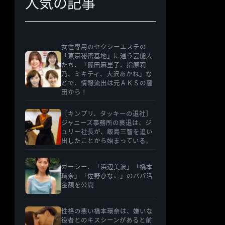
人気の記事
女性専用のセクシーエステの
「東京秘密基地」に通う芸能人
たち、「篠田麻里子、指原莉
乃、ミキティ、大沢あかね」な
どで、情報流出は元ＡＫＳの窪
田から！
［キンプリ、タッキーの退社］
ジャニーズ事務所の衰退は、ジ
ュリー社長が、飯島三智を追い
出したことから始まっている。
ガーシー、「浜辺美波」「橋本
環奈」「佐野ひなこ」のパパ活
金額を公開
性格の悪い橋本環奈は、嫌いな
役者とのキスシーンがあると前