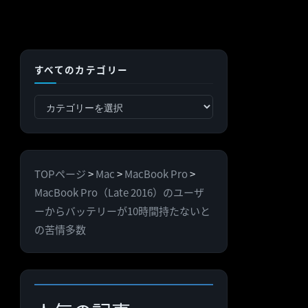
すべてのカテゴリー
す
べ
て
の
TOPページ
>
Mac
>
MacBook Pro
>
カ
MacBook Pro（Late 2016）のユーザ
テ
ーからバッテリーが10時間持たないと
ゴ
の苦情多数
リ
ー