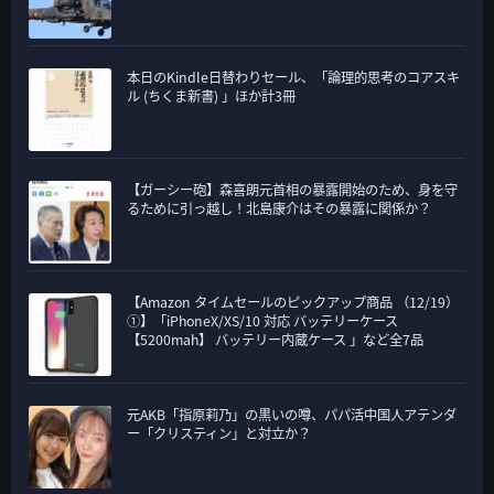
本日のKindle日替わりセール、「論理的思考のコアスキ
ル (ちくま新書) 」ほか計3冊
【ガーシー砲】森喜朗元首相の暴露開始のため、身を守
るために引っ越し！北島康介はその暴露に関係か？
【Amazon タイムセールのピックアップ商品 （12/19）
①】「iPhoneX/XS/10 対応 バッテリーケース
【5200mah】 バッテリー内蔵ケース 」など全7品
元AKB「指原莉乃」の黒いの噂、パパ活中国人アテンダ
ー「クリスティン」と対立か？