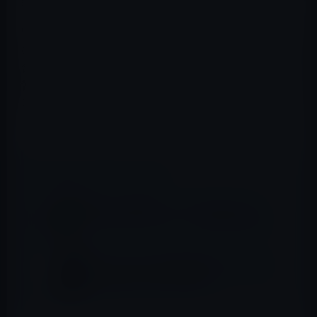
新アプリの投入で対抗したい考えです。
WSJによると『人間に代わって質問に答えるプログラム
のチャットボットを組み込む計画だ。何か質問がある場
合にユーザーは友人のほか、インターネットその他の情
報源から答えを探し出すチャットボットに質問を投げか
けることが可能だという。』とのことで、ライバルアプリ
とは機能で差を付けたいようです。
📖 あわせて読みたい記事
Google、音楽ストリーミングサービス
「Google Play Music」を日本国内で開始
YouTubeやGoogle検索を間違って活用する
と自信過剰で自滅する結果に！