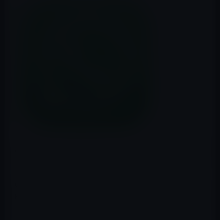
Googleが、人工知能技術「チャットポット」を取り入れ
たメッセージアプリを開発中だと
WSJ
が伝えています。
Googleの
「ハングアウト」
や「メッセンジャー」は、
Facebookが買収した
「WhatsApp Messenger」
や中国の
「WeChat」
、日本の「LINE」などに後れを取っており、