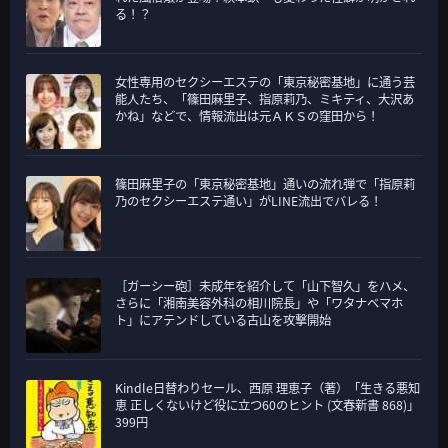
ー
る！？
女性専用のセクシーエステの「東京秘密基地」に通う芸
能人たち、「篠田麻里子、指原莉乃、ミキティ、大沢あ
かね」などで、情報流出は元ＡＫＳの窪田から！
篠田麻里子の「東京秘密基地」通いの流れ弾で「指原莉
乃のセクシーエステ通い」がLINE流出でバレる！
［ガーシー砲］未成年を紹介して「山下智久」をハメ、
さらに「湘南美容外科の相川院長」や「ワタナベマホ
ト」にアテンドしている古山を攻撃開始
Kindle日替わりセール、西原 理恵子（著）「生きる悪知
恵 正しくないけど役に立つ60のヒント (文春新書 868)」
399円