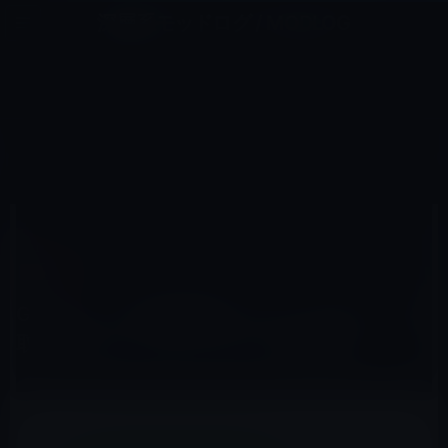
コ
ナ
深層系モッドログ / MODLOG
ン
ビ
ライフ、サイエンス、ガジェットほか、この迷宮を楽しむ人たちへ
テ
ゲ
ン
ー
GOOGLE
ツ
シ
HOME
Google
Google、人工知能技術「チャットポット」を取り入れたメッセージアプリを開発中
へ
ョ
ス
ン
キ
に
ッ
移
2015年12月25日
M林檎
プ
動
Google
Google、人工知能技術「チャットポット」を
取り入れたメッセージアプリを開発中