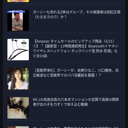
ガーシーも恐れるZ李はグループ、その首謀者は田記正規
（たきまさのり）か？
【Amazon タイムセールのピックアップ商品（3/21）
①】「【最新型・11時間連続再生】Bluetoothイヤホン
ワイヤレスヘッドフォン ネックバンド型 防水 防滴」な
ど全10品
［芸能界浄化］ガーシーが、佐野ひなこ、川口春奈、浜
辺美波など芸能界でのパパ活蔓延を暴露！？
MCJの高島会長の六本木マンションの玄関で高島の関係
者が女の子を力ずくで抑え込む動画