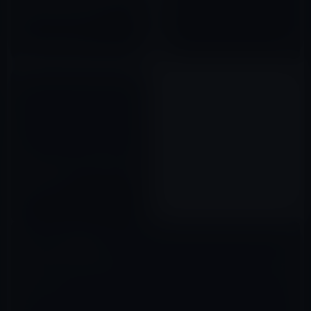
Googleがモバイル版サイトをメ
インインデックス化
2016年10月17日
Google docs（Googleドキュ
メント）がもうすぐiPadから編
集可能になる！
2010年09月21日
コメントを残す
メールアドレスが公開されることはありません。
※
が付いている欄は
必須項目です
コメント
※