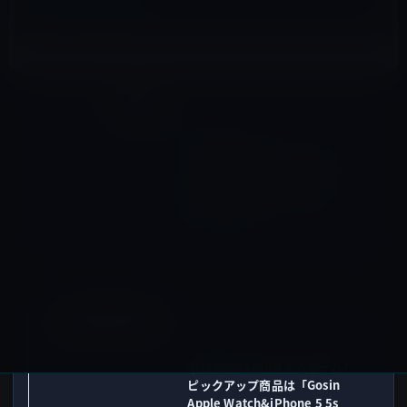
Kindle本
前の記事
Kindle日替わりセール、アー
ナルデュル・インドリダソン
（著）「湿地 (創元推理文
庫)」499円
2015年12月25日
Amazonタイムセール
次の記事
本日のAmazonタイムセール/
ピックアップ商品は「Gosin
Apple Watch&iPhone 5 5s