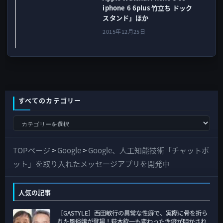
iphone 6 6plus 竹立ち ドック
スタンド」ほか
2015年12月25日
すべてのカテゴリー
す
べ
て
TOPページ
>
Google
>
Google、人工知能技術「チャットポ
の
ット」を取り入れたメッセージアプリを開発中
カ
テ
人気の記事
ゴ
［GASTYLE］西田敏行の異常な性癖で、実際に骨を折ら
リ
れた風俗嬢が登場！萩本欽一も変わった性癖が明かされ