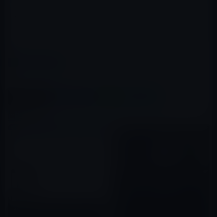
新アプリの投入時期は不明ですが、既存のメッセージア
プリを利用しているユーザーの乗り換えを促すのは難し
そうです。
カテゴリー
Google
この記事をシェア
X(Twitter)
Facebook
LINE
B!はてブ
関連記事
YouTube、AIで生成されたビデ
オチャプターをテスト中！
2020年11月26日
サイト運営者には大きな影響！