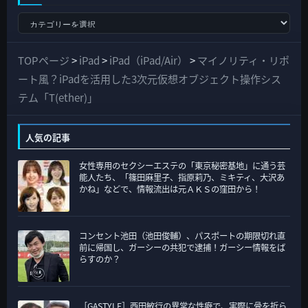
す
べ
て
TOPページ
>
iPad
>
iPad（iPad/Air）
>
マイノリティ・リポ
の
ート風？iPadを活用した3次元仮想オブジェクト操作シス
カ
テム「T(ether)」
テ
ゴ
人気の記事
リ
女性専用のセクシーエステの「東京秘密基地」に通う芸
ー
能人たち、「篠田麻里子、指原莉乃、ミキティ、大沢あ
かね」などで、情報流出は元ＡＫＳの窪田から！
コンセント池田（池田俊輔）、パスポートの期限切れ直
前に帰国し、ガーシーの共犯で逮捕！ガーシー情報をば
らすのか？
［GASTYLE］西田敏行の異常な性癖で、実際に骨を折ら