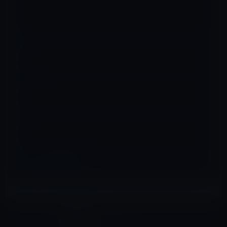
名前
※
メール
※
サイト
マック