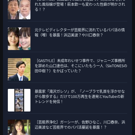
れた風俗嬢が登場！萩本欽一も変わった性癖が明かされ
る！？
元テレビディレクターが芸能界に流れているパパ活の情
報（噂）を暴露！浜辺美波？や川口春奈？
［GASTYLE］未成年わいせつ事件で、ジャニーズ事務所
を辞めた山口達也は、そこにいたもう一人（SixTONESの
田中樹？）をかばっていた？
暴露家「滝沢ガレソ」が、『ノーブラで乳首を浮かせな
がら散歩する』だけで100万再生を連発とYouTubeの新
トレンドを発信！
［芸能界浄化］ガーシーが、佐野ひなこ、川口春奈、浜
辺美波など芸能界でのパパ活蔓延を暴露！？