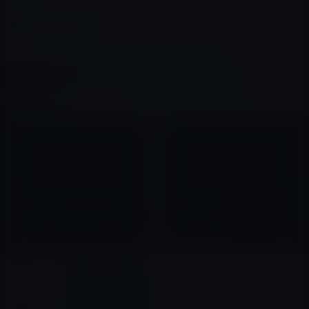
カテゴリー
iPad（iPad/Air）
この記事をシェア
X(Twitter)
Facebook
LINE
B!はてブ
関連記事
ChangeWaveのiPad調査：98
【iPad2使用レポート】「速
パーセントの所有者が満足！
さ」のインパクト!? ②
2012年04月03日
2011年06月13日