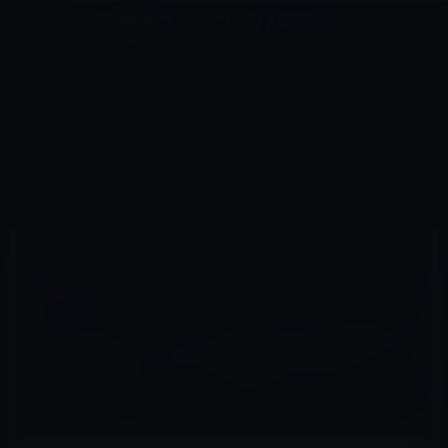
コ
ナ
深層系モッドログ / MODLOG
ン
ビ
ライフ、サイエンス、ガジェットほか、この迷宮を楽しむ人たちへ
テ
ゲ
ン
ー
IPAD（IPAD/AIR）
ツ
シ
HOME
iPad
iPad（iPad/Air）
へ
ョ
マイノリティ・リポート風？iPadを活用した3次元仮想オブジェクト操作システム「T(ether)」
ス
ン
キ
に
ッ
移
プ
動
2012年5月28日
M林檎
iPad（iPad/Air）
マイノリティ・リポート風？iPadを活用した
3次元仮想オブジェクト操作システム
「T(ether)」