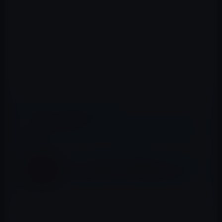
📖 あわせて読みたい記事
iPadは使えば使うほどハマる［Business Insiderの調
査］
なぜ？ iPad用のSIMを発売するとしていた
ドコモが断念。SiMロック時代は続くのか？