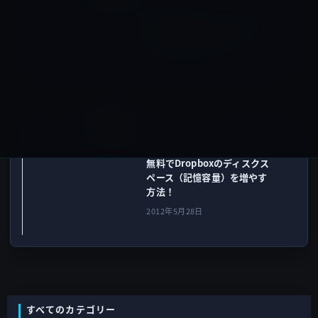
前の記事
Macの「キーチェーンアクセ
ス」に隠す秘密のメモ！
2012年5月27日
その他
次の記事
無料でDropboxのディスクス
ペース（記憶容量）を増やす
方法！
2012年5月28日
すべてのカテゴリー