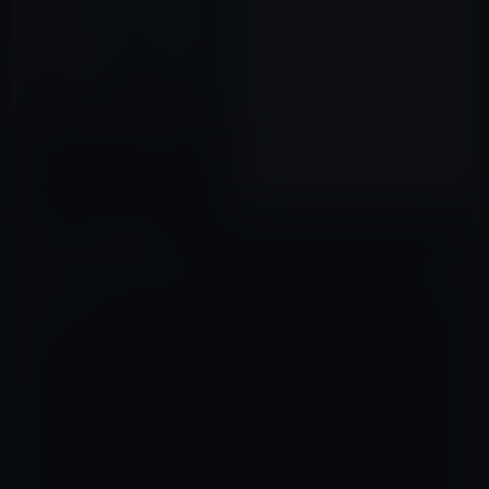
新iPad Airの発売は、9月14日の
スペシャルイベント直後か？
2020年10月10日
コメントを残す
メールアドレスが公開されることはありません。
※
が付いている欄は
必須項目です
コメント
※