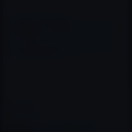
📖 あわせて読みたい記事
音楽配信サービスで業界に貢献したジョブズ氏にグラ
ミー賞を授与
ティム・クック（Tim Cook）体制で、カルト的な
Appleが変わり始めた！？
もしも、彼がAppleにいたならば、Android、Chrome OS
などは存在しなかったかもしれません。
→9 to 5 Mac
カテゴリー
社員の動向
この記事をシェア
X(Twitter)
Facebook
LINE
B!はてブ