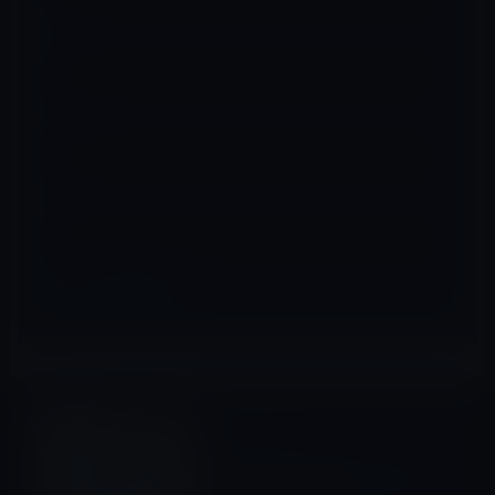
名前
※
メール
※
サイト
その他のセール
前の記事
auがiPhone 4S向けに「待ち