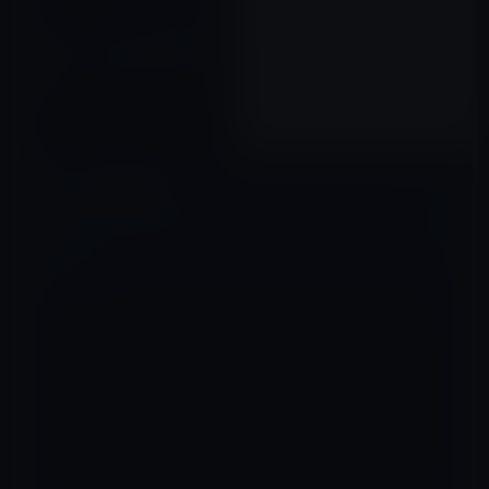
スティーブ・ジョブズ氏の伝記
映画は２本（種類）制作され
る！
2012年05月20日
コメントを残す
メールアドレスが公開されることはありません。
※
が付いている欄は
必須項目です
コメント
※