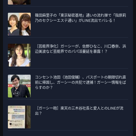
篠田麻里子の「東京秘密基地」通いの流れ弾で「指原莉
乃のセクシーエステ通い」がLINE流出でバレる！
［芸能界浄化］ガーシーが、佐野ひなこ、川口春奈、浜
辺美波など芸能界でのパパ活蔓延を暴露！？
コンセント池田（池田俊輔）、パスポートの期限切れ直
前に帰国し、ガーシーの共犯で逮捕！ガーシー情報をば
らすのか？
［ガーシー砲］楽天の三木谷社長と愛人とのLINEが流
出？