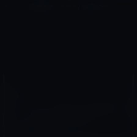
コ
ナ
深層系モッドログ / MODLOG
ン
ビ
ライフ、サイエンス、ガジェットほか、この迷宮を楽しむ人たちへ
テ
ゲ
ン
ー
社員の動向
ツ
シ
HOME
Apple
社員の動向
へ
ョ
スティーブジョブズ氏はLinuxの創始者リーナス・トーバルズ（Linus Benedict Torvalds）氏を雇いたかっ
た。
ス
ン
キ
に
ッ
移
プ
動
2012年3月21日
M林檎
社員の動向
スティーブジョブズ氏はLinuxの創始者リーナ
ス・トーバルズ（Linus Benedict
Torvalds）氏を雇いたかった。