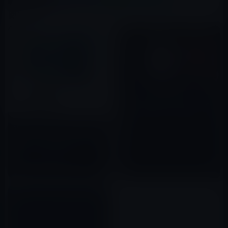
関連記事
ティム・クック氏とエディー・
キュー氏がサンバレー・メディ
ア・カンファレンスに参加！
Vanity Fair誌、2017年版のエス
2019年07月11日
タブリッシュメントリストを発
表！クックCEOは3位
2017年10月04日