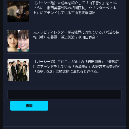
［ガーシー砲］未成年を紹介して「山下智久」をハメ、
さらに「湘南美容外科の相川院長」や「ワタナベマホ
ト」にアテンドしている古山を攻撃開始
元テレビディレクターが芸能界に流れているパパ活の情
報（噂）を暴露！浜辺美波？や川口春奈？
【ガーシー砲】三代目 J SOULの「岩田剛典」「登坂広
臣にアテンドをしている「唐澤憲司」の経営する美容室
「原宿L.O.G」は結果的に潰れると述べる。
検索
検索