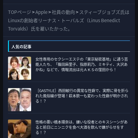
べ
て
TOPページ
>
Apple
>
社員の動向
>
スティーブジョブズ氏は
の
Linuxの創始者リーナス・トーバルズ（Linus Benedict
カ
Torvalds）氏を雇いたかった。
テ
ゴ
人気の記事
リ
女性専用のセクシーエステの「東京秘密基地」に通う芸
ー
能人たち、「篠田麻里子、指原莉乃、ミキティ、大沢あ
かね」などで、情報流出は元ＡＫＳの窪田から！
［GASTYLE］西田敏行の異常な性癖で、実際に骨を折ら
れた風俗嬢が登場！萩本欽一も変わった性癖が明かされ
る！？
性格の悪い橋本環奈は、嫌いな役者とのキスシーンがあ
ると前日にニンニクを食べ大酒を飲んで嫌がらせをす
る！？