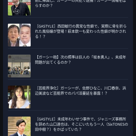
前に帰国し、ガーシーの共犯で逮捕！ガーシー情報をば
らすのか？
［GASTYLE］西田敏行の異常な性癖で、実際に骨を折ら
れた風俗嬢が登場！萩本欽一も変わった性癖が明かされ
る！？
【ガーシー砲】次の照準は巨人の「坂本勇人」、未成年
問題が出てくるのか？
［芸能界浄化］ガーシーが、佐野ひなこ、川口春奈、浜
辺美波など芸能界でのパパ活蔓延を暴露！？
［GASTYLE］未成年わいせつ事件で、ジャニーズ事務所
を辞めた山口達也は、そこにいたもう一人（SixTONESの
田中樹？）をかばっていた？