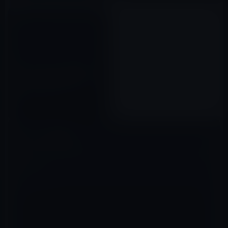
iPad2を買うために臓器を売っ
た少年。結果的に買ったのは
iPhoneとラップトップ！
2011年06月03日
コメントを残す
メールアドレスが公開されることはありません。
※
が付いている欄は
必須項目です
コメント
※