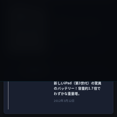
Macアプリ
前の記事
［OS X Daily：Mac setups］
世界のMacユーザーのお部屋
（写真）を見ることができて
「いいね！」
2012年3月11日
iPad（iPad/Air）
次の記事
新しいiPad（第3世代）の驚異
のバッテリー！容量約1.7倍で
わずかな重量増。
2012年3月12日