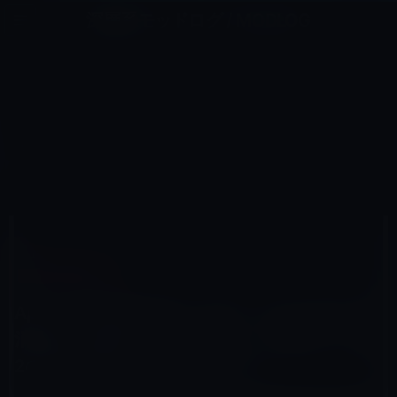
コ
ナ
深層系モッドログ / MODLOG
ン
ビ
ライフ、サイエンス、ガジェットほか、この迷宮を楽しむ人たちへ
テ
ゲ
ン
ー
IPAD（IPAD/AIR）
ツ
シ
HOME
iPad
iPad（iPad/Air）
へ
ョ
Appleの広報担当者が「新しいiPadに対する消費者の反響がとても大きい」と発言！iPad 2の販売記録を塗
り替えるのか？
ス
ン
キ
に
ッ
移
プ
動
2012年3月12日
M林檎
iPad（iPad/Air）
Appleの広報担当者が「新しいiPadに対する
消費者の反響がとても大きい」と発言！iPad
2の販売記録を塗り替えるのか？