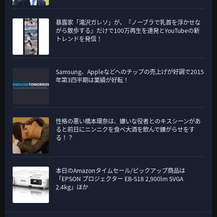
暴露家「滝沢ガレソ」が、『ノーブラで乳首を浮かせな
がら散歩する』だけで100万再生を連発とYouTubeの新
トレンドを発信！
Samsung、Appleなどへのチップの売上げが好調で2015
年第3四半期は業績が好転！
性格の悪い橋本環奈は、嫌いな役者とのキスシーンがあ
ると前日にニンニクを食べ大酒を飲んで嫌がらせをす
る！？
本日のAmazonタイムセール/ピックアップ商品は
「EPSON プロジェクター EB-S18 2,900lm SVGA
2.4kg」ほか