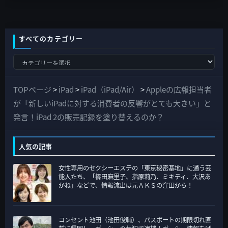
すべてのカテゴリー
す
べ
て
TOPページ
>
iPad
>
iPad（iPad/Air）
>
Appleの広報担当者
の
が「新しいiPadに対する消費者の反響がとても大きい」と
カ
発言！iPad 2の販売記録を塗り替えるのか？
テ
ゴ
人気の記事
リ
女性専用のセクシーエステの「東京秘密基地」に通う芸
ー
能人たち、「篠田麻里子、指原莉乃、ミキティ、大沢あ
かね」などで、情報流出は元ＡＫＳの窪田から！
コンセント池田（池田俊輔）、パスポートの期限切れ直