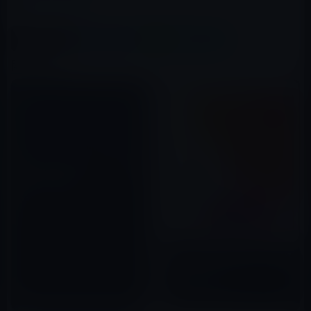
この記事をシェア
X(Twitter)
Facebook
LINE
B!はてブ
関連記事
ついにアップルストアでiPadの
予約注文開始です。
2010年05月10日
Apple、iPad（第7世代）の価格
や仕様を公開！
2019年09月11日