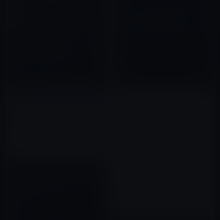
【米ニールセンの調査】タブレ
ット、電子書籍リーダー、スマ
ートフォンはどこで使われてい
C言語の生みの親デニス・リッチ
るのか？
2011年05月26日
ーがいなければ、スティーブ・
ジョブズは存在しなかった！
2022年09月11日
北朝鮮が支援するハッカーは、
他人のGmailを読み取る巧妙な
方法を知っている。
2022年08月04日