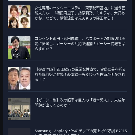
ゴ
女性専用のセクシーエステの「東京秘密基地」に通う芸
リ
能人たち、「篠田麻里子、指原莉乃、ミキティ、大沢あ
ー
かね」などで、情報流出は元ＡＫＳの窪田から！
コンセント池田（池田俊輔）、パスポートの期限切れ直
前に帰国し、ガーシーの共犯で逮捕！ガーシー情報をば
らすのか？
［GASTYLE］西田敏行の異常な性癖で、実際に骨を折ら
れた風俗嬢が登場！萩本欽一も変わった性癖が明かされ
る！？
【ガーシー砲】次の照準は巨人の「坂本勇人」、未成年
問題が出てくるのか？
Samsung、Appleなどへのチップの売上げが好調で2015