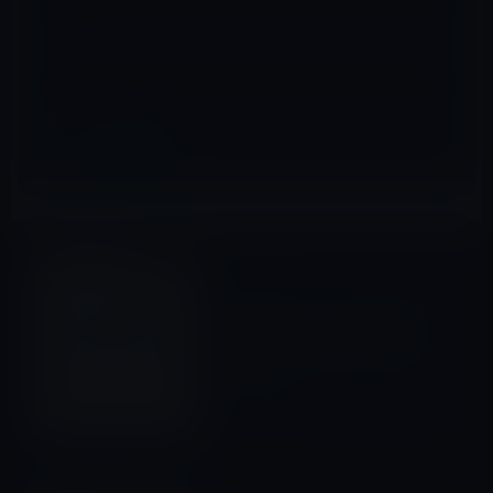
サイト
Mac全般
前の記事
IntelのIvy Bridgeの出荷遅れ
は一部のみでMacの出荷に影
響なし！？
2012年2月20日