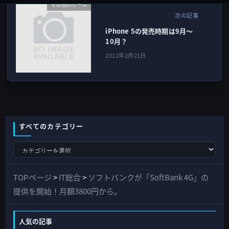
その他のセール
次の記事
iPhone 5の発売時期は9月〜
10月？
2012年2月21日
すべてのカテゴリー
す
べ
て
TOPページ
>
IT総合
>
ソフトバンクが「SoftBank 4G」の
の
提供を開始！月額3800円から。
カ
テ
人気の記事