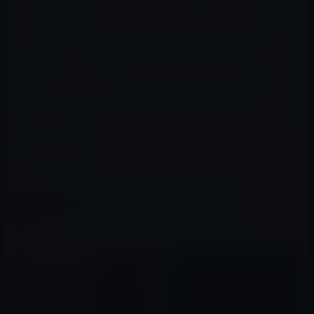
Twitter、英語などの言語で文字数制限を
140文字から280文字に拡大するテストを実
施
ソフトバンクグループの全社員が2011年末までに
（Yahooメールではなくて）Google Apps（Gmail
等）に完全移行！
カテゴリー
IT総合
この記事をシェア
X(Twitter)
Facebook
LINE
B!はてブ
関連記事