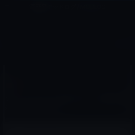
コ
ナ
深層系モッドログ / MODLOG
ン
ビ
ライフ、サイエンス、ガジェットほか、この迷宮を楽しむ人たちへ
テ
ゲ
ン
ー
IT総合
ツ
シ
HOME
IT総合
ソフトバンクが「SoftBank 4G」の提供を開始！月額3800円から。
へ
ョ
ス
ン
キ
に
ッ
移
プ
動
2012年2月20日
M林檎
IT総合
ソフトバンクが「SoftBank 4G」の提供を開
始！月額3800円から。