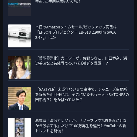
年第3四半期は業績が好転！
本日のAmazonタイムセール/ピックアップ商品は
「EPSON プロジェクター EB-S18 2,900lm SVGA
2.4kg」ほか
［芸能界浄化］ガーシーが、佐野ひなこ、川口春奈、浜
辺美波など芸能界でのパパ活蔓延を暴露！？
［GASTYLE］未成年わいせつ事件で、ジャニーズ事務所
を辞めた山口達也は、そこにいたもう一人（SixTONESの
田中樹？）をかばっていた？
暴露家「滝沢ガレソ」が、『ノーブラで乳首を浮かせな
がら散歩する』だけで100万再生を連発とYouTubeの新
トレンドを発信！