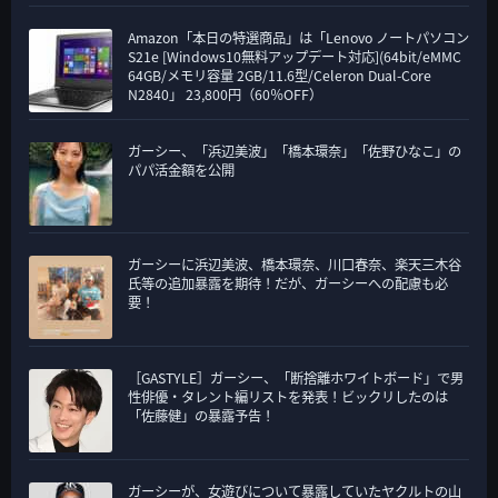
Amazon「本日の特選商品」は「Lenovo ノートパソコン
S21e [Windows10無料アップデート対応](64bit/eMMC
64GB/メモリ容量 2GB/11.6型/Celeron Dual-Core
N2840」 23,800円（60％OFF）
ガーシー、「浜辺美波」「橋本環奈」「佐野ひなこ」の
パパ活金額を公開
ガーシーに浜辺美波、橋本環奈、川口春奈、楽天三木谷
氏等の追加暴露を期待！だが、ガーシーへの配慮も必
要！
［GASTYLE］ガーシー、「断捨離ホワイトボード」で男
性俳優・タレント編リストを発表！ビックリしたのは
「佐藤健」の暴露予告！
ガーシーが、女遊びについて暴露していたヤクルトの山