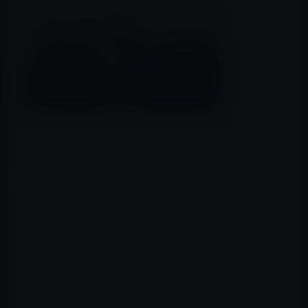
（2011年2月17日、オバマ大統領とジョブズCEOやIT企業
経営者が会食）
アメリカは大統領選挙の年。深刻な雇用問題が争点の1つ
になるのは確実です。ニューヨーク・タイムスが、アメリ
カが開発したiPhoneがアメリカ国内で生産されず、雇用
を増加させていないことについて報じています。
昨年、Appleは約7000万台のiPhone、約3000万台のiPad
を販売しましたが、アメリカで製造しているのは
Samsungのテキサス工場で生産されているA5プロセッサ