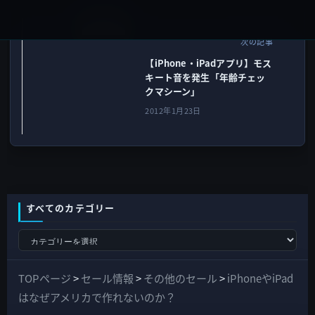
iOSアプリ
次の記事
【iPhone・iPadアプリ】モス
キート音を発生「年齢チェッ
クマシーン」
2012年1月23日
すべてのカテゴリー
す
べ
て
TOPページ
>
セール情報
>
その他のセール
>
iPhoneやiPad
の
はなぜアメリカで作れないのか？
カ