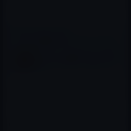
くらいで、他のコンポーネントや組み立ては海外で行われ
ています。
📖 あわせて読みたい記事
iPhoneが次回機種変更で持ちたいスマートフォンNO.1
ソフトバンク、「最大67％OFF！コスパ家電
&リサイクルPC大特価セールを開始」とアナ
ウンス
約1年前、オバマ大統領とジョブズ氏は他のIT経営者を交
えての夕食会を開きました。その時の会話の内容が今頃
になって話題になっています。
オバマ大統領はジョブズ氏に向かって「なぜ、iPhoneや
iPadをアメリカ国内で作れないのか？」という趣旨の発