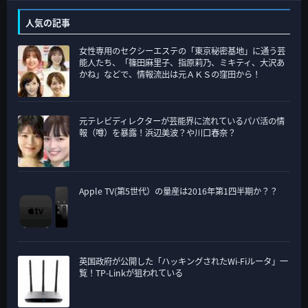
テ
人気の記事
ゴ
女性専用のセクシーエステの「東京秘密基地」に通う芸
リ
能人たち、「篠田麻里子、指原莉乃、ミキティ、大沢あ
ー
かね」などで、情報流出は元ＡＫＳの窪田から！
元テレビディレクターが芸能界に流れているパパ活の情
報（噂）を暴露！浜辺美波？や川口春奈？
Apple TV(第5世代）の量産は2016年第1四半期か？？
英国政府が公開した「ハッキングされたWi-Fiルータ」一
覧！TP-Linkが狙われている