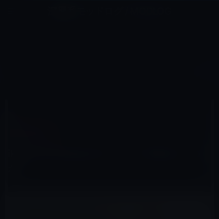
コ
ナ
深層系モッドログ / MODLOG
ン
ビ
ライフ、サイエンス、ガジェットほか、この迷宮を楽しむ人たちへ
テ
ゲ
ン
ー
その他のセール
ツ
シ
HOME
セール情報
その他のセール
iPhoneやiPadはなぜアメリカで作れないのか？
へ
ョ
ス
ン
キ
に
ッ
移
2012年1月23日
M林檎
プ
動
その他のセール
iPhoneやiPadはなぜアメリカで作れないの
か？