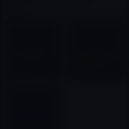
X(Twitter)
Facebook
LINE
B!はてブ
関連記事
iPhoneが次回機種変更で持ちた
NTTドコモの次期社長も（現社
いスマートフォンNO.1
長と同じく）iPhoneに関して
「現状では導入は難しい」と発
2012年02月01日
言！
2012年05月12日
iPhone 5の発表は６月のWWDC
か？