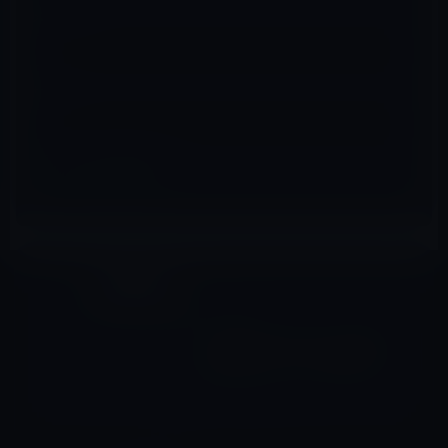
メール
※
サイト
その他のセール
前の記事
iPhone 5のディスプレイは本
当に4インチ・サイズなのか？
2012年1月23日