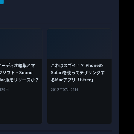
、オーディオ編集とマ
これはスゴイ！？iPhoneの
ソフト・Sound
Safariを使ってテザリングす
のMac版をリリースか？
るMacアプリ「t.free」
月29日
2012年07月21日