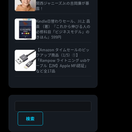
関西ジャニーズJr.の吉岡廉が暴
露！
Kindle日替わりセール、川上 昌
直 （著）『これから伸びる人の
必修科目「ビジネスモデル」の
きほん』599円
【Amazon タイムセールのピッ
クアップ商品（1/5）①】
「Rampow ライトニング usbケ
ーブル【2M】Apple MFi認証」
など全17品
検索
検索