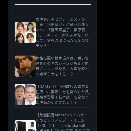
女性専用のセクシーエステの
「東京秘密基地」に通う芸能人
たち、「篠田麻里子、指原莉
乃、ミキティ、大沢あかね」な
どで、情報流出は元ＡＫＳの窪
田から！
性格の悪い橋本環奈は、嫌いな
役者とのキスシーンがあると前
日にニンニクを食べ大酒を飲ん
で嫌がらせをする！？
［GASTYLE］西田敏行の異常な
性癖で、実際に骨を折られた風
俗嬢が登場！萩本欽一も変わっ
た性癖が明かされる！？
【数量限定Amazonタイムセー
ルのピックアップ・アイテム
（8/8）①】「【 shizuka-will-
】HUAWEI P9 lite 専用 手帳型 黒