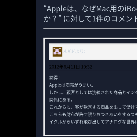
“
Appleは、なぜMac用のi
か？
” に対して1件のコメ
A.K.V
より:
2012年6月11日 19:32
納得！
Appleは商売がうまい。
しかし、顧客としては洗練された商品とイン
関係にある。
これからも、客が歓喜する商品を出して儲け
こちらも財布が許す限りおつきあいをするつ
イクルからいずれ飛び出してアナログな世界