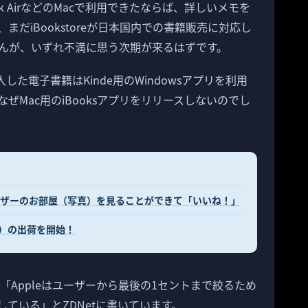
ook AirなどのMacで利用できたならば、詳しいメモを
だiBookstoreが日本国内での書籍販売に対応し
んが、いずれ不満に思う次期が来るはずです。
で購入した電子書籍はKinde用のWindowsアプリを利用
なぜMac用のiBooksアプリをリリースしないのでし
のMacユーザーのお部屋（写真）を見ることができて「いいね！」
世代）の出荷を開始！
dy氏 は「Appleはユーザーから最後の1セントまで絞るため
定している」とZDNetに書いています。