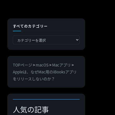
すべてのカテゴリー
す
べ
て
の
TOPページ
>
macOS
>
Macアプリ
>
カ
Appleは、なぜMac用のiBooksアプリ
テ
をリリースしないのか？
ゴ
リ
ー
人気の記事