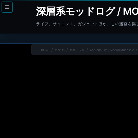
コ
ナ
深層系モッドログ / MO
ン
ビ
テ
ゲ
ライフ、サイエンス、ガジェットほか、この迷宮を楽
ン
ー
ツ
シ
へ
ョ
HOME
macOS
Macアプリ
Appleは、なぜMac用のiBook
ス
ン
キ
に
ッ
移
プ
動