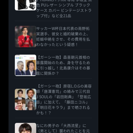
色 PUレザー シンプル ブラック
ケース カバー ビンテージストラ
ップ付」など全21品
サッカーW杯日本代表の南野拓
実選手、彼女と婚約破棄の上、
妊娠中絶をさせ、その費用を払
わなかったという疑惑！
【ガーシー砲】森喜朗元首相の
暴露開始のため、身を守るため
に引っ越し！北島康介はその暴
露に関係か？
【ガーシー砲】原宿L.O.Gの美容
師「唐澤憲司」の絡みで三代目
J SOULの「岩田剛典」「登坂広
臣」に加えて、「藤田ニコル」
「明日花キララ」まで晒される
かも！？
なにわ男子の「大西流星」に
（男として）襲われたことを元