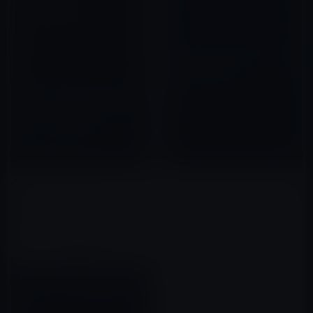
【オモシロ？Tips】Macのキー
ボードでAppleのロゴ（Logo）
を表示させる方法
2011年09月15日
【How to Mac】Macを指定時
間や一定時間後に強制シャット
ダウンする方法ほか
2017年08月15日
Mac App Storeで自動アップデ
ートのオンオフを切り替える方
法！