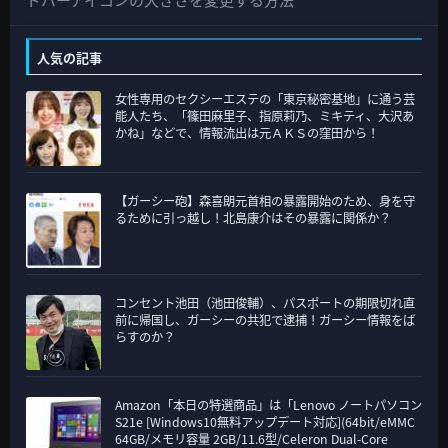
カ
テ
人気の記事
ゴ
女性専用のセクシーエステの「東京秘密基地」に通う芸
リ
能人たち、「篠田麻里子、指原莉乃、ミキティ、大沢あ
ー
かね」などで、情報流出は元ＡＫＳの窪田から！
【ガーシー砲】森喜朗元首相の暴露開始のため、身を守
るために引っ越し！北島康介はその暴露に関係か？
コンセント池田（池田俊輔）、パスポートの期限切れ直
前に帰国し、ガーシーの共犯で逮捕！ガーシー情報をば
らすのか？
Amazon「本日の特選商品」は「Lenovo ノートパソコン
S21e [Windows10無料アップデート対応](64bit/eMMC
64GB/メモリ容量 2GB/11.6型/Celeron Dual-Core