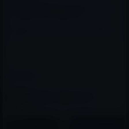
［Macの小ネタ］フォルダのカラーを変更す
る方法！写真の設定も可能
Mountain LionラインのDockからアイコンを削除する
方法！
このアイコンの変更が適用されるのは、Finder以外には
Mailだけのようです。（他にもあったら教えてください）
カテゴリー
マック
この記事をシェア
X(Twitter)
Facebook
LINE
B!はてブ
関連記事