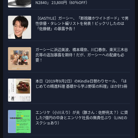
N2840」 23,800円（60％OFF）
［GASTYLE］ガーシー、「断捨離ホワイトボード」で男
性俳優・タレント編リストを発表！ビックリしたのは
「佐藤健」の暴露予告！
ガーシーに浜辺美波、橋本環奈、川口春奈、楽天三木谷
氏等の追加暴露を期待！だが、ガーシーへの配慮も必
要！
本日（2019年9月2日）のKindle日替わりセール、「は
じめての精進料理 基礎から学ぶ野菜の料理」ほか計3冊
エンリケ（小川えり）が夫（豚さん：佐野亮太？）に貸
した7億円の中身とエンリケ社長の無責任ぶり（LINEの
スクショあり）