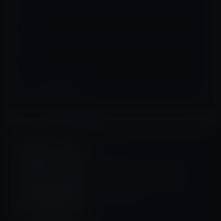
メール
※
サイト
iOSアプリ
前の記事
今夜の皆既月食観測の合間に
iPhoneアプリ「SkySafari
3」はいかが？
2011年12月10日