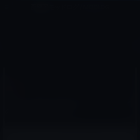
コ
ナ
深層系モッドログ / MODLOG
ン
ビ
ライフ、サイエンス、ガジェットほか、この迷宮を楽しむ人たちへ
テ
ゲ
ン
ー
マック
ツ
シ
HOME
操作法
マック
【OS X Tips】Finderのサイドバーアイコンの大きさを変更する方法
へ
ョ
ス
ン
キ
に
ッ
移
プ
動
2011年12月11日
M林檎
マック
【OS X Tips】Finderのサイドバーアイコン
の大きさを変更する方法