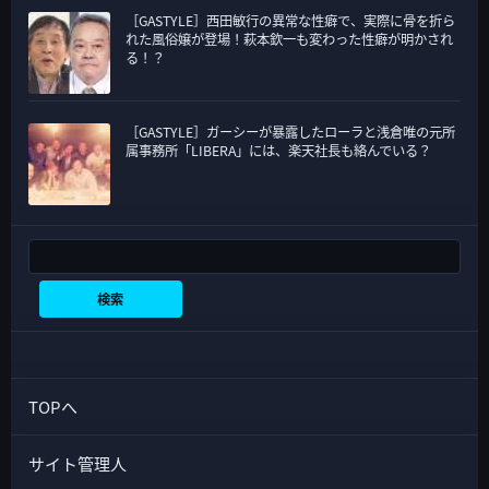
［GASTYLE］西田敏行の異常な性癖で、実際に骨を折ら
れた風俗嬢が登場！萩本欽一も変わった性癖が明かされ
る！？
［GASTYLE］ガーシーが暴露したローラと浅倉唯の元所
属事務所「LIBERA」には、楽天社長も絡んでいる？
検索
検索
TOPへ
サイト管理人