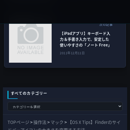
iOSアプリ
次の記事
【iPadアプリ】キーボード入
力＆手書き入力で、安定した
使いやすさの「ノート Free」
2011年12月11日
すべてのカテゴリー
す
べ
て
TOPページ
>
操作法
>
マック
>
【OS X Tips】Finderのサイ
の
ドバーアイコンの大きさを変更する方法