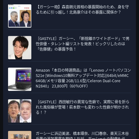
【ガーシー砲】森喜朗元首相の暴露開始のため、身を守
るために引っ越し！北島康介はその暴露に関係か？
［GASTYLE］ガーシー、「断捨離ホワイトボード」で男
性俳優・タレント編リストを発表！ビックリしたのは
「佐藤健」の暴露予告！
Amazon「本日の特選商品」は「Lenovo ノートパソコン
S21e [Windows10無料アップデート対応](64bit/eMMC
64GB/メモリ容量 2GB/11.6型/Celeron Dual-Core
N2840」 23,800円（60％OFF）
［GASTYLE］西田敏行の異常な性癖で、実際に骨を折ら
れた風俗嬢が登場！萩本欽一も変わった性癖が明かされ
る！？
ガーシーに浜辺美波、橋本環奈、川口春奈、楽天三木谷
氏等の追加暴露を期待！だが、ガーシーへの配慮も必