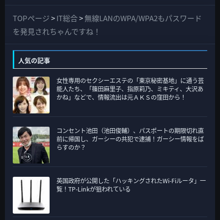
べ
て
TOPページ
>
IT総合
>
無線LANのWPA/WPA2もパスワード
の
を発見されちゃんですね！
カ
テ
人気の記事
ゴ
女性専用のセクシーエステの「東京秘密基地」に通う芸
リ
能人たち、「篠田麻里子、指原莉乃、ミキティ、大沢あ
ー
かね」などで、情報流出は元ＡＫＳの窪田から！
コンセント池田（池田俊輔）、パスポートの期限切れ直
前に帰国し、ガーシーの共犯で逮捕！ガーシー情報をば
らすのか？
英国政府が公開した「ハッキングされたWi-Fiルータ」一
覧！TP-Linkが狙われている