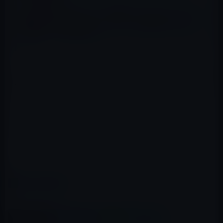
楽天モバイル、無制限プランのauエリアでの
通信容量を2GB→5GB、速度制限も128kbps
から1Mbpsへ
GIGAZINEで紹介されているPyrinはフリーですから誰でも
使うことができます。セキュリティはイタチごっこです
が、WEPは論外ですね。
→GIGAZINE
カテゴリー
IT総合
この記事をシェア
X(Twitter)
Facebook
LINE
B!はてブ