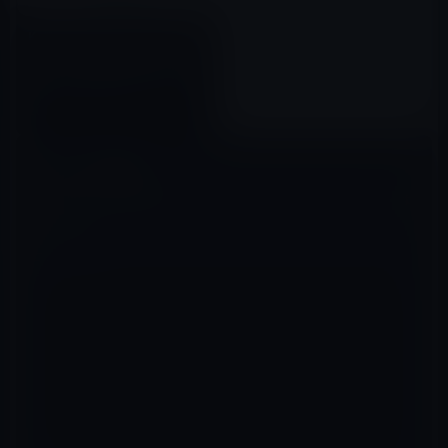
Kaspersky、無料ウイルス対策
ソフト「Kaspersky Free」を10
月中旬に日本で公開！Mac版提
供はなし
2017年07月28日
コメントを残す
メールアドレスが公開されることはありません。
※
が付いている欄は
必須項目です
コメント
※