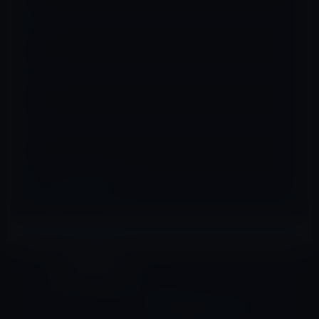
名前
※
メール
※
サイト
iPad（iPad/Air）
前の記事
iPad 3の次はiPad 2 Plus？