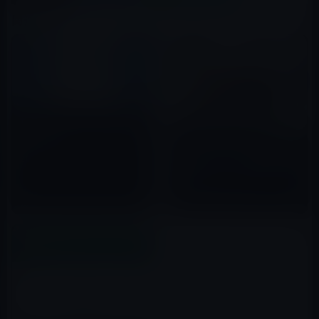
関連記事
Twitter、DMで大きな絵文字を
送信可能に！
ジャネット・ジャクソンの音楽
2015年10月06日
を古いラップトップを使って再
生するとハードディスクがクラ
ッシュする都市伝説のような本
2022年08月19日
当の話