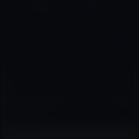
コ
ナ
深層系モッドログ / MODLOG
ン
ビ
ライフ、サイエンス、ガジェットほか、この迷宮を楽しむ人たちへ
テ
ゲ
ン
ー
IT総合
ツ
シ
HOME
IT総合
無線LANのWPA/WPA2もパスワードを発見されちゃんですね！
へ
ョ
ス
ン
キ
に
ッ
移
プ
動
2011年7月7日
M林檎
IT総合
無線LANのWPA/WPA2もパスワードを発見さ
れちゃんですね！