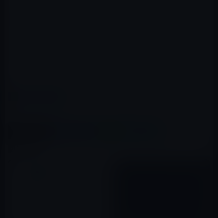
=1:1.618
デザインも奥が深いですね。
←DESIGN ARCHIVE
カテゴリー
iCloud
この記事をシェア
X(Twitter)
Facebook
LINE
B!はてブ
関連記事