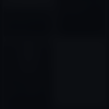
AppleがiTunes in the Cloudを
日本国内で提供開始！iTunes
Matchの提供も近い？
Apple、macOS Venturaの機能
2012年02月22日
ページからサードパーティアプ
リの「Hide My Email」サポー
トを削除
2022年08月12日
オーストラリアの16歳少年が
Appleサーバーをハッキングし
90GBのデータを違法ダウンロー
ド！
2018年08月17日