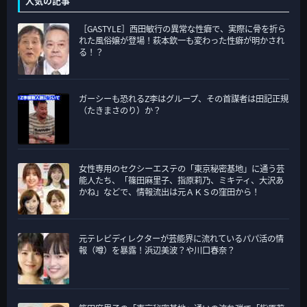
人気の記事
ゴ
［GASTYLE］西田敏行の異常な性癖で、実際に骨を折ら
リ
れた風俗嬢が登場！萩本欽一も変わった性癖が明かされ
ー
る！？
ガーシーも恐れるZ李はグループ、その首謀者は田記正規
（たきまさのり）か？
女性専用のセクシーエステの「東京秘密基地」に通う芸
能人たち、「篠田麻里子、指原莉乃、ミキティ、大沢あ
かね」などで、情報流出は元ＡＫＳの窪田から！
元テレビディレクターが芸能界に流れているパパ活の情
報（噂）を暴露！浜辺美波？や川口春奈？