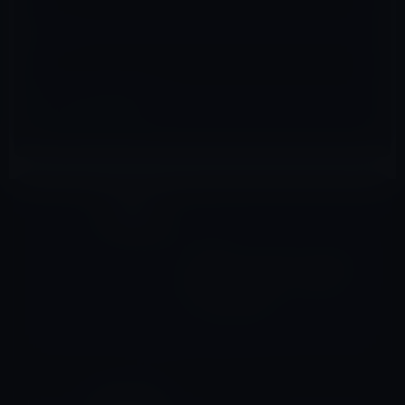
サイト
iOSアプリ
前の記事
【iPhone・iPadアプリ】お酒
好きの ” うんちく ” に役立つ
「酒」の世界史
2011年6月17日