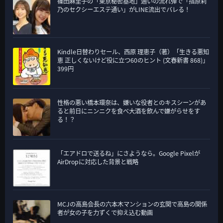
篠田麻里子の「東京秘密基地」通いの流れ弾で「指原莉
乃のセクシーエステ通い」がLINE流出でバレる！
Kindle日替わりセール、西原 理恵子（著）「生きる悪知
恵 正しくないけど役に立つ60のヒント (文春新書 868)」
399円
性格の悪い橋本環奈は、嫌いな役者とのキスシーンがあ
ると前日にニンニクを食べ大酒を飲んで嫌がらせをす
る！？
「エアドロで送るね」にさようなら。Google Pixelが
AirDropに対応した背景と戦略
MCJの高島会長の六本木マンションの玄関で高島の関係
者が女の子を力ずくで抑え込む動画