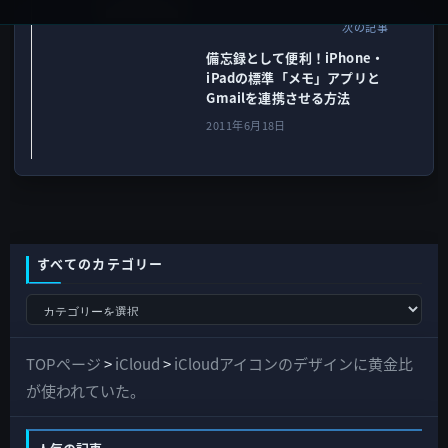
iOSデバイス
次の記事
備忘録として便利！iPhone・
iPadの標準「メモ」アプリと
Gmailを連携させる方法
2011年6月18日
すべてのカテゴリー
す
べ
て
TOPページ
>
iCloud
>
iCloudアイコンのデザインに黄金比
の
が使われていた。
カ
テ