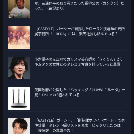
か、三浦翔平の取り巻きだった福谷公男（カンクン）だ
った。（追記あり）
［GASTYLE］ガーシーが暴露したローラと浅倉唯の元所
属事務所「LIBERA」には、楽天社長も絡んでいる？
小倉優子の元旦那でカリスマ美容師の「きくりん」が、
キムタクの女性とのタレコミ写真を持っていると暴露！
英国政府が公開した「ハッキングされたWi-Fiルータ」一
覧！TP-Linkが狙われている
［GASTYLE］ガーシー、「断捨離ホワイトボード」で男
性俳優・タレント編リストを発表！ビックリしたのは
「佐藤健」の暴露予告！