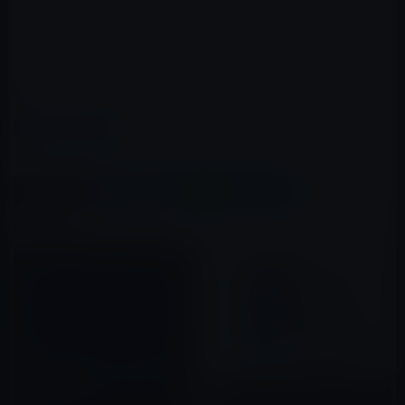
→SoftBank申請フォーム
カテゴリー
その他のiPhone
この記事をシェア
X(Twitter)
Facebook
LINE
B!はてブ
関連記事
iPhone 5のユニボディは、強
く、軽く、薄く 、アンテナの干
渉問題を防止するデザインを採
Apple、「iPhone 5s」「初代