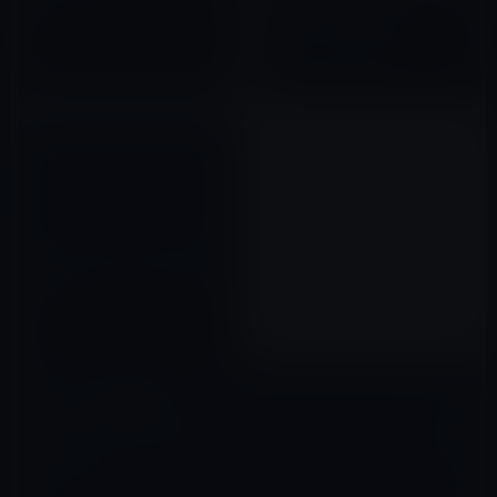
用！
iPad Air」「iPad Air 2
2012年08月11日
128GB」の販売を終了！
2016年03月22日
フォックスコンがブラジル工場
で生産したiPhone 4 8GBモデ
ル？
2011年11月26日
コメントを残す
メールアドレスが公開されることはありません。
※
が付いている欄は
必須項目です
コメント
※