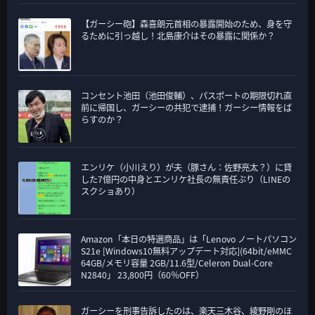
【ガーシー砲】森喜朗元首相の暴露開始のため、身を守
るために引っ越し！北島康介はその暴露に関係か？
コンセント池田（池田俊輔）、パスポートの期限切れ直
前に帰国し、ガーシーの共犯で逮捕！ガーシー情報をば
らすのか？
エンリケ（小川えり）が夫（豚さん：佐野亮太？）に貸
した7億円の中身とエンリケ社長の無責任ぶり（LINEの
スクショあり）
Amazon「本日の特選商品」は「Lenovo ノートパソコン
S21e [Windows10無料アップデート対応](64bit/eMMC
64GB/メモリ容量 2GB/11.6型/Celeron Dual-Core
N2840」 23,800円（60％OFF）
ガーシーを刑事告訴したのは、楽天三木谷、綾野剛のほ