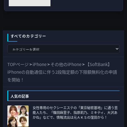
すべてのカテゴリー
す
べ
て
TOPページ
>
iPhone
>
その他のiPhone
>
【SoftBank】
の
iPhoneの自動通信に伴う2段階定額の下限額無料化の申請
カ
を開始！
テ
ゴ
人気の記事
リ
女性専用のセクシーエステの「東京秘密基地」に通う芸
ー
能人たち、「篠田麻里子、指原莉乃、ミキティ、大沢あ
かね」などで、情報流出は元ＡＫＳの窪田から！