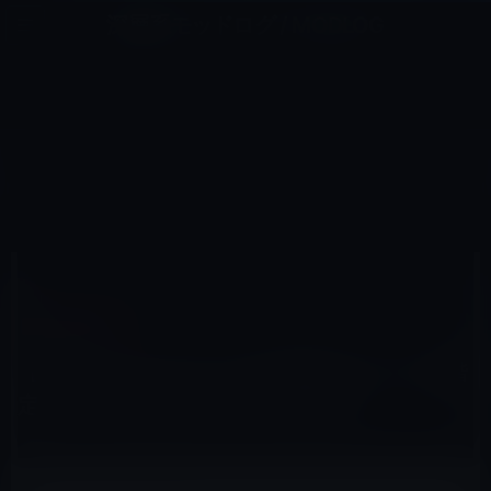
コ
ナ
深層系モッドログ / MODLOG
ン
ビ
ライフ、サイエンス、ガジェットほか、この迷宮を楽しむ人たちへ
テ
ゲ
ン
ー
その他のIPHONE
ツ
シ
HOME
iPhone
その他のiPhone
へ
ョ
【SoftBank】iPhoneの自動通信に伴う2段階定額の下限額無料化の申請を開始！
ス
ン
キ
に
ッ
移
プ
動
2011年5月13日
M林檎
その他のiPhone
【SoftBank】iPhoneの自動通信に伴う2段階
定額の下限額無料化の申請を開始！