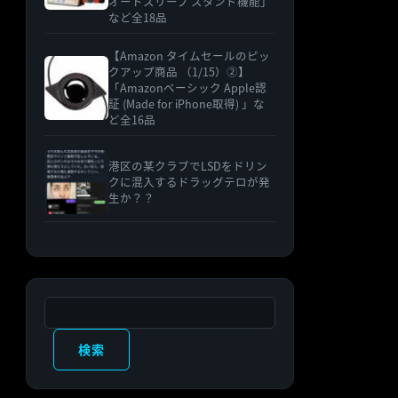
オートスリープ スタンド機能」
など全18品
【Amazon タイムセールのピッ
クアップ商品 （1/15）②】
「Amazonベーシック Apple認
証 (Made for iPhone取得) 」な
ど全16品
港区の某クラブでLSDをドリン
クに混入するドラッグテロが発
生か？？
検索
検索