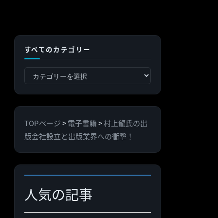
すべてのカテゴリー
す
べ
て
の
TOPページ
>
電子書籍
>
村上龍氏の出
カ
版会社設立と出版業界への衝撃！
テ
ゴ
リ
ー
人気の記事