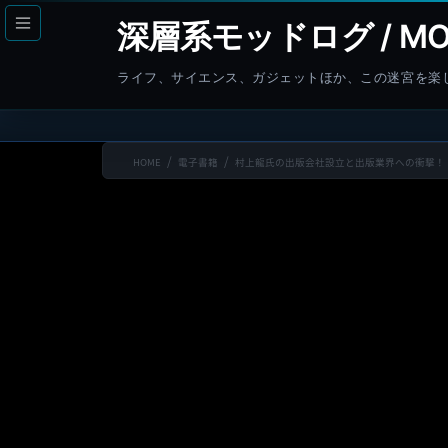
コ
ナ
深層系モッドログ / MO
ン
ビ
テ
ゲ
ライフ、サイエンス、ガジェットほか、この迷宮を楽
ン
ー
ツ
シ
へ
ョ
HOME
電子書籍
村上龍氏の出版会社設立と出版業界への衝撃！
ス
ン
キ
に
ッ
移
プ
動