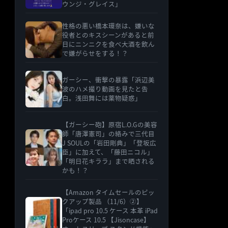
ウンジ・グレイス」
性格の悪い橋本環奈は、嫌いな
役者とのキスシーンがあると前
日にニンニクを食べ大酒を飲ん
で嫌がらせをする！？
ガーシー、衝撃の暴露「浜辺美
波のハメ撮り動画を見たと告
白。浅田舞には薬物疑惑」
【ガーシー砲】原宿L.O.Gの美容
師「唐澤憲司」の絡みで三代目
J SOULの「岩田剛典」「登坂広
臣」に加えて、「藤田ニコル」
「明日花キララ」まで晒される
かも！？
【Amazon タイムセールのピッ
クアップ製品 （11/6）②】
「ipad pro 10.5 ケース 本革 iPad
Proケース 10.5 【Jisoncase】