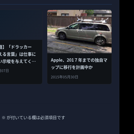
籍】「ドラッカー
える言葉」は仕事に
Apple、201７年までの独自マ
い示唆を与えてくれ
ップに移行を計画中か
月07日
2015年05月30日
。
※
が付いている欄は必須項目です