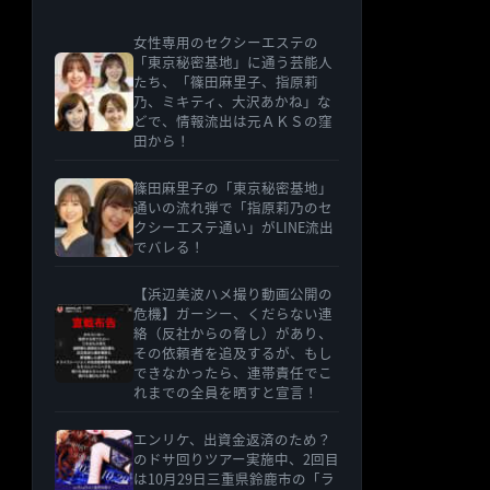
女性専用のセクシーエステの
「東京秘密基地」に通う芸能人
たち、「篠田麻里子、指原莉
乃、ミキティ、大沢あかね」な
どで、情報流出は元ＡＫＳの窪
田から！
篠田麻里子の「東京秘密基地」
通いの流れ弾で「指原莉乃のセ
クシーエステ通い」がLINE流出
でバレる！
【浜辺美波ハメ撮り動画公開の
危機】ガーシー、くだらない連
絡（反社からの脅し）があり、
その依頼者を追及するが、もし
できなかったら、連帯責任でこ
れまでの全員を晒すと宣言！
エンリケ、出資金返済のため？
のドサ回りツアー実施中、2回目
は10月29日三重県鈴鹿市の「ラ